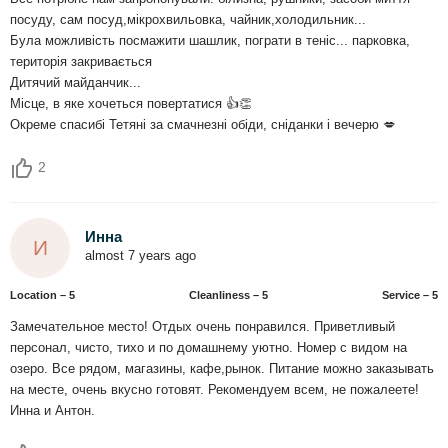
посуду, сам посуд,мікрохвильовка, чайник,холодильник...
Була можливість посмажити шашлик, пограти в теніс... парковка,
територія закривається
Дитячий майданчик...
Місце, в яке хочеться повертатися 👍👏
Окреме спасибі Тетяні за смачнезні обіди, сніданки і вечерю 💋
2
Инна
И
almost 7 years ago
Location – 5
Сleanliness – 5
Service – 5
Замечательное место! Отдых очень понравился. Приветливый
персонал, чисто, тихо и по домашнему уютно. Номер с видом на
озеро. Все рядом, магазины, кафе,рынок. Питание можно заказывать
на месте, очень вкусно готовят. Рекомендуем всем, не пожалеете!
Инна и Антон.