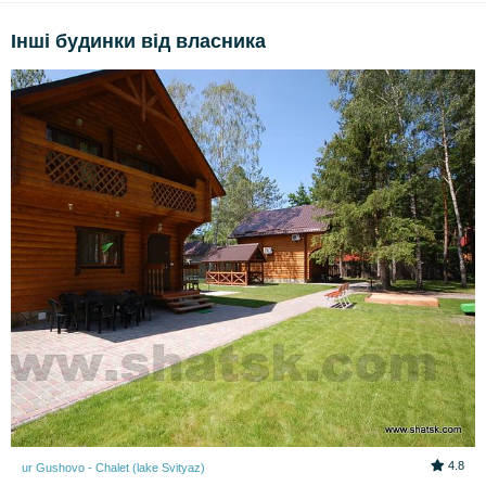
Інші будинки від власника
4.8
ur Gushovo - Chalet (lake Svіtyaz)