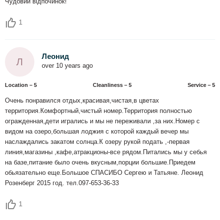
Чудовий відпочинок!
1
Леонид
Л
over 10 years ago
Location – 5
Сleanliness – 5
Service – 5
Очень понравился отдых,красивая,чистая,в цветах
территория.Комфортный,чистый номер.Территория полностью
огражденная,дети игрались и мы не переживали ,за них.Номер с
видом на озеро,большая лоджия с которой каждый вечер мы
наслаждались закатом солнца.К озеру рукой подать ,-первая
линия,магазины ,кафе,атракционы-все рядом.Питались мы у себья
на базе,питание было очень вкусным,порции большие.Приедем
обьязательно еще.Большое СПАСИБО Сергею и Татьяне. Леонид
Розенберг 2015 год. тел.097-653-36-33
1