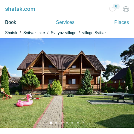
0
Book
Services
Places
Shatsk
Svityaz lake
Svityaz village
village Svitiaz