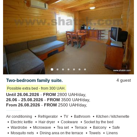
ALLOWED ONLY FOR THE NUMBER OF PEOPLE SPECIFIED
DURING BOOKING.
You can also familiarize yourself with the accommodation
conditions in the cottage
"LISOVIK".
At your service:
WI-FI,
parking space (on the territory),
children's playground,
table tennis,
Two-bedroom family suite.
4 guest
gazebos,
Possible extra bed - from 300 UAH.
barbecue grills,
Until 26.06.2026
-
FROM
2800 UAH/day,
26.06 - 25.08.2026
-
FROM
3500 UAH/day,
beach (sand, glycerin therapeutic mud).
From 26.08.2026
-
FROM
2500 UAH/day,
Air conditioning
Refrigerator
TV
Bathroom
Kitchen / kitchenette
ATTENTION!
This property is for sale after the end of the
Electric kettle
Hair dryer
Cookware
Socket by the bed
summer season 2026.
Wardrobe
Microwave
Tea set
Terrace
Balcony
Safe
Mosquito nets
Dining area on the terrace
Towels
Linens