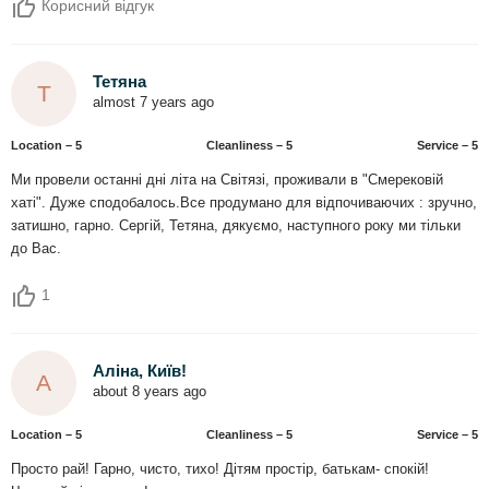
Корисний відгук
Тетяна
Т
almost 7 years ago
Location – 5
Сleanliness – 5
Service – 5
Ми провели останні дні літа на Світязі, проживали в "Смерековій
хаті". Дуже сподобалось.Все продумано для відпочиваючих : зручно,
затишно, гарно. Сергій, Тетяна, дякуємо, наступного року ми тільки
до Вас.
1
Аліна, Київ!
А
about 8 years ago
Location – 5
Сleanliness – 5
Service – 5
Просто рай! Гарно, чисто, тихо! Дітям простір, батькам- спокій!