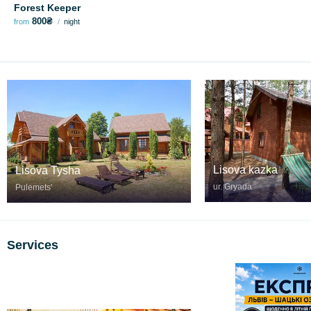
Forest Keeper
800₴
from
night
Lisova kazka
Lisova Tysha
ur. Gryada
Pulemetsʹ
Services