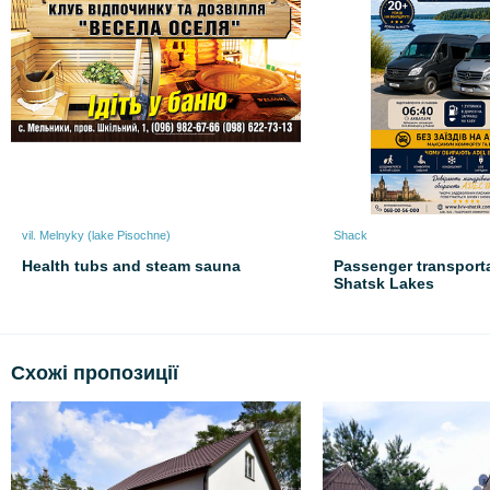
vil. Melnyky (lake Pіsochne)
Shack
Health tubs and steam sauna
Passenger transporta
Shatsk Lakes
Схожі пропозиції