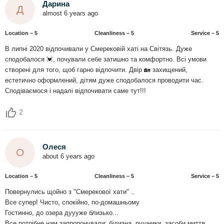
Дарина
Д
almost 6 years ago
Location – 5
Сleanliness – 5
Service – 5
В липні 2020 відпочивали у Смерековій хаті на Світязь. Дуже
сподобалося 💓, почували себе затишно та комфортно. Всі умови
створені для того, щоб гарно відпочити. Двір 🏡 захищений,
естетично оформлений, дітям дуже сподобалося проводити час.
Сподіваємося і надалі відпочивати саме тут!!!
2
Олеся
О
about 6 years ago
Location – 5
Сleanliness – 5
Service – 5
Повернулись щойно з "Смерекової хати" ..
Все супер! Чисто, спокійно, по-домашньому
Гостинно, до озера дуууже близько...
Все потрібне нам запропонували: білизна, рушники, засоби миття