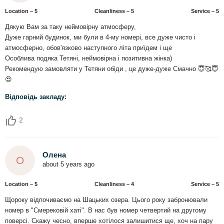
Location – 5
Сleanliness – 5
Service – 5
Дякую Вам за таку неймовірну атмосферу,
Дуже гарний будинок, ми були в 4-му номері, все дуже чисто і
атмосферно, обов'язково наступного літа приїдем і ще
Особлива подяка Тетяні, неймовірна і позитивна жінка)
Рекомендую замовляти у Тетяни обіди , це дуже-дуже Смачно 😇🥰😇
😍
Відповідь закладу:
2
Олена
О
about 5 years ago
Location – 5
Сleanliness – 4
Service – 5
Щороку відпочиваємо на Шацьких озера. Цього року забронювали
номер в "Смерековій хаті". В нас був номер четвертий на другому
поверсі. Скажу чесно, вперше хотілося залишитися ще, хоч на пару