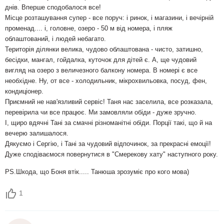
днів. Вперше сподобалося все!
Місце розташування супер - все поруч: і ринок, і магазини, і вечірній
променад.... і, головне, озеро - 50 м від номера, і пляж
облаштований, і людей небагато.
Територія ділянки велика, чудово облаштована - чисто, затишно,
бесідки, мангал, гойдалка, куточок для дітей є. А, ще чудовий
вигляд на озеро з величезного балкону номера. В номері є все
необхідне. Ну, от все - холодильник, мікрохвильовка, посуд, фен,
кондиціонер.
Приємний не нав'язливий сервіс! Таня нас заселила, все розказала,
перевірила чи все працює. Ми замовляли обіди - дуже зручно.
І, щиро вдячні Тані за смачні різноманітні обіди. Порції такі, що й на
вечерю залишалося.
Дякуємо і Сергію, і Тані за чудовий відпочинок, за прекрасні емоції!
Дуже сподіваємося повернутися в "Смерекову хату" наступного року.
PS.Шкода, що Боня втік..... Танюша зрозуміє про кого мова)
1