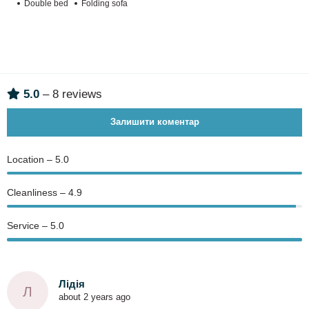
Double bed
Folding sofa
5.0
– 8 reviews
Залишити коментар
Location – 5.0
Сleanliness – 4.9
Service – 5.0
Лідія
Л
about 2 years ago