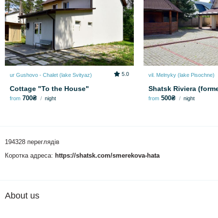
5.0
ur Gushovo - Chalet (lake Svіtyaz)
vil. Melnyky (lake Pіsochne)
Cottage "To the House"
Shatsk Riviera (forme
700₴
500₴
from
night
from
night
194328 переглядів
Коротка адреса:
https://shatsk.com/smerekova-hata
About us