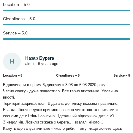
Location – 5.0
Сleanliness – 5.0
Service – 5.0
Назар Бурега
Н
almost 6 years ago
Location – 5
Сleanliness – 5
Service – 5
Відпочивали в цьому будиночку з 3.08 по 6.08 2020 року.
Чесно скажу - дуже пощастило. Все гарно чистенько. Умови на
висоті.
Територія закривається. Відстань до пляжу вказана правильно..
Взагалі Пісочне дуже приємно вразило чистотою та пляжами із
соснами де є і тінь і сонечко.. Ідеальний відпочинок для сім'ї.
З недоліків. Ловили хижака з берега.. І взагалі нічого...
Кажуть що запустили вже чимало риби.. Тому, якщо хочете щось