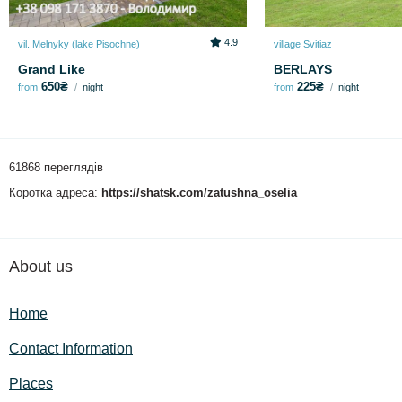
4.9
vil. Melnyky (lake Pіsochne)
village Svitiaz
Grand Like
BERLAYS
650₴
225₴
from
night
from
night
61868 переглядів
Коротка адреса:
https://shatsk.com/zatushna_oselia
About us
Home
Contact Information
Places