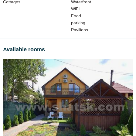
Cottages
Waterfront
cauldron,
WiFi
sun loungers,
Food
meals (home cooking on request).
parking
Pavilions
Available rooms