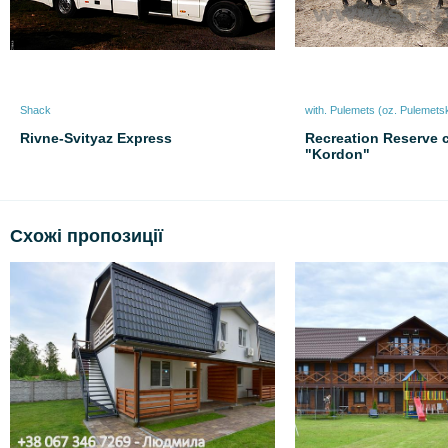
Shack
with. Pulemets (oz. Pulemets
Rivne-Svityaz Express
Recreation Reserve 
"Kordon"
Схожі пропозиції