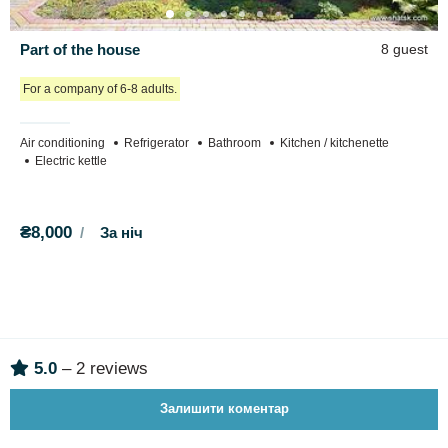
Part of the house
8 guest
For a company of 6-8 adults.
Air conditioning
Refrigerator
Bathroom
Kitchen / kitchenette
Electric kettle
₴8,000
За ніч
5.0
– 2 reviews
Залишити коментар