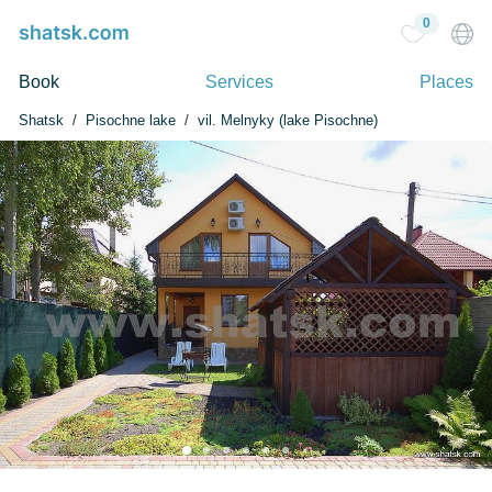
0
Book
Services
Places
Shatsk
Pisochne lake
vil. Melnyky (lake Pіsochne)