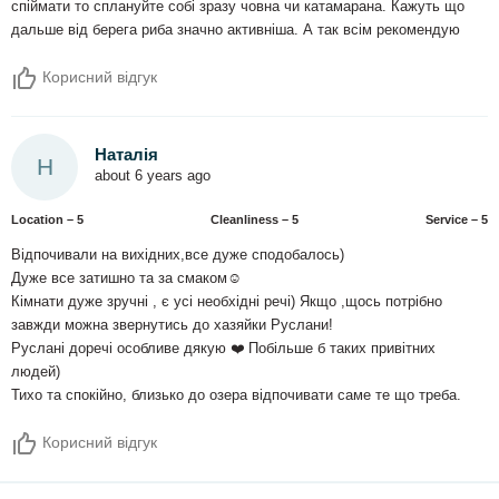
спіймати то сплануйте собі зразу човна чи катамарана. Кажуть що
дальше від берега риба значно активніша. А так всім рекомендую
Корисний відгук
Наталія
Н
about 6 years ago
Location – 5
Сleanliness – 5
Service – 5
Відпочивали на вихідних,все дуже сподобалось)
Дуже все затишно та за смаком☺️
Кімнати дуже зручні , є усі необхідні речі) Якщо ,щось потрібно
завжди можна звернутись до хазяйки Руслани!
Руслані доречі особливе дякую ❤️ Побільше б таких привітних
людей)
Тихо та спокійно, близько до озера відпочивати саме те що треба.
Корисний відгук