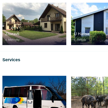
Zhuravli
U Hansa
s. Melʹnyky
c. Svityaz
Services