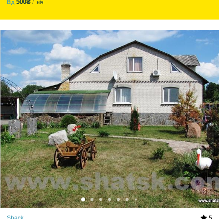
500₴
Від
ніч
Shack
5