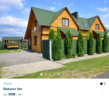
Shack
5
Babyne lito
300₴
Від
ніч