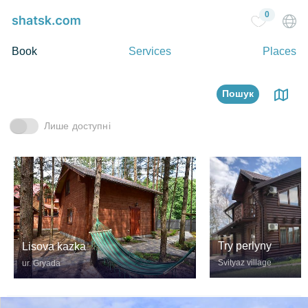
0
Book
Services
Places
Пошук
Лише доступні
Try perlyny
Lisova kazka
Svityaz village
ur. Gryada