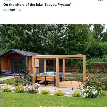
On the shore of the lake 'Sadyba Prystan'
150₴
Від
ніч