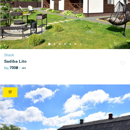
Shack
Sadiba Lito
700₴
Від
ніч
💯