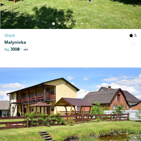
Shack
5
Malynivka
300₴
Від
ніч