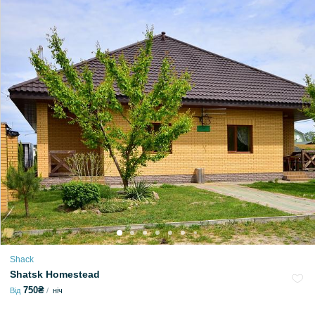
Shack
Shatsk Homestead
750₴
Від
ніч