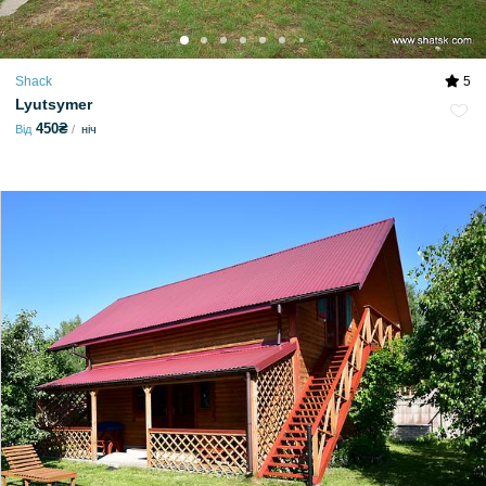
Shack
5
Lyutsymer
450₴
Від
ніч