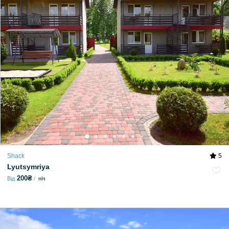
Shack
5
Lyutsymriya
200₴
Від
ніч