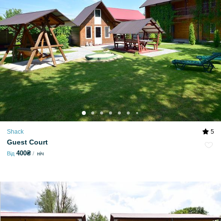
Shack
5
Guest Court
400₴
Від
ніч