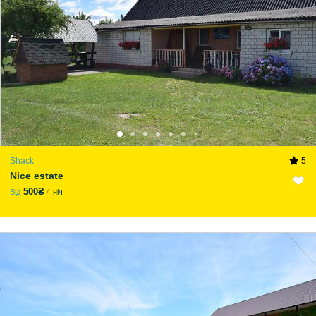
Shack
5
Nice estate
500₴
Від
ніч