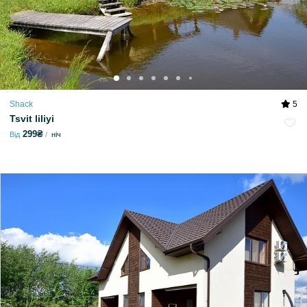
Shack
5
Tsvit liliyi
299₴
Від
ніч