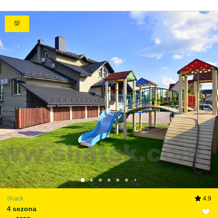
💯
Shack
4.9
4 sezona