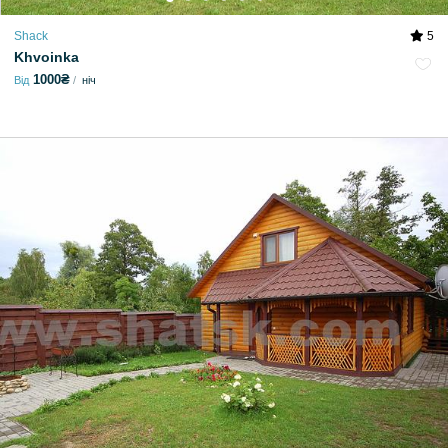
Shack
5
Khvoinka
1000₴
Від
ніч