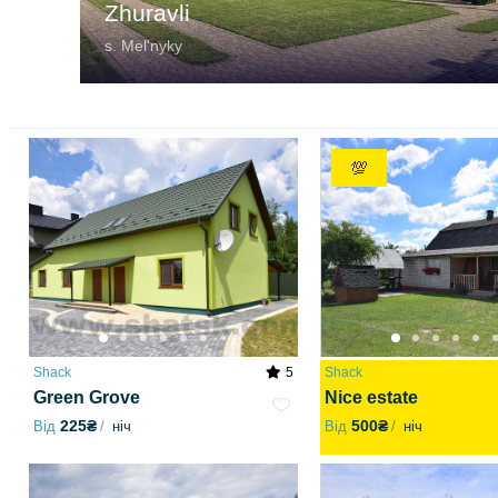
Zhuravli
s. Melʹnyky
💯
Shack
5
Shack
Green Grove
Nice estate
225₴
500₴
Від
ніч
Від
ніч