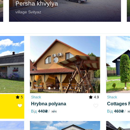
Persha khvylya
village Svityaz
5
Shack
4.9
Shack
Hrybna polyana
Cottages 
440₴
460₴
Від
ніч
Від
н