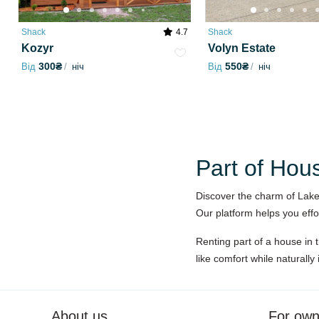
Shack
4.7
Shack
Kozyr
Volyn Estate
300₴
550₴
Від
ніч
Від
ніч
Part of Hou
Discover the charm of Lake
Our platform helps you effo
Renting part of a house in 
like comfort while naturally
About us
For own