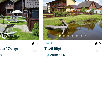
5
Shack
5
se ''Ozhyna''
Tsvit liliyi
299₴
іч
Від
ніч