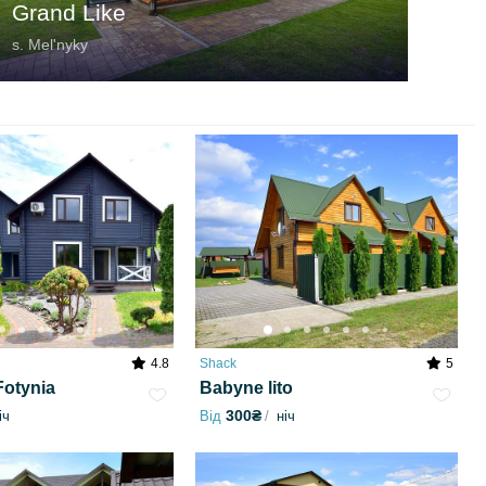
Grand Like
s. Melʹnyky
4.8
Shack
5
Fotynia
Babyne lito
300₴
іч
Від
ніч