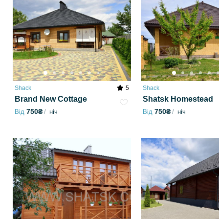
Shack
5
Shack
Brand New Cottage
Shatsk Homestead
750₴
750₴
Від
ніч
Від
ніч