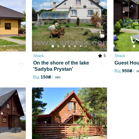
Shack
5
Shack
On the shore of the lake
Guest Hou
'Sadyba Prystan'
950₴
Від
н
150₴
Від
ніч