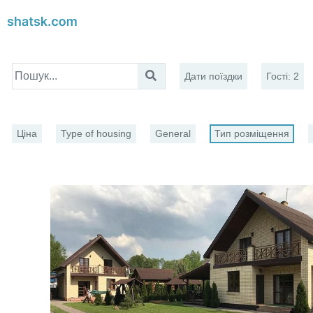
Дати поїздки
Гості
:
2
Ціна
Type of housing
General
Тип розміщення