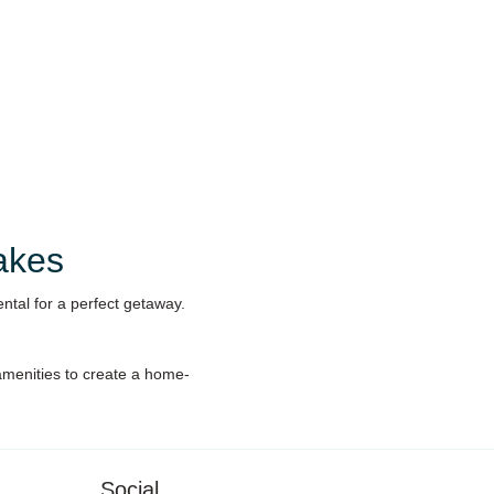
akes
ntal for a perfect getaway.
 amenities to create a home-
Social