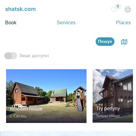
0
Book
Services
Places
Пошук
Лише доступні
Try perlyny
Wooden house
Svityaz village
с. Світязь