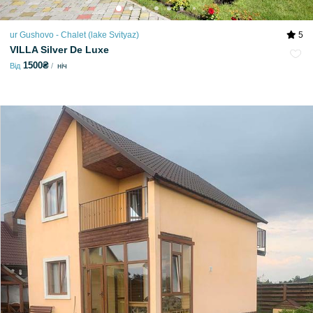
ur Gushovo - Chalet (lake Svіtyaz)
5
VILLA Silver De Luxe
1500₴
Від
ніч