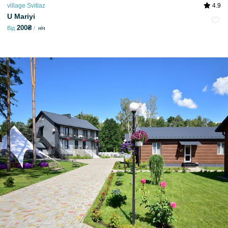
village Svitiaz
4.9
U Mariyi
200₴
Від
ніч