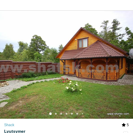
Shack
5
Lyutsymer