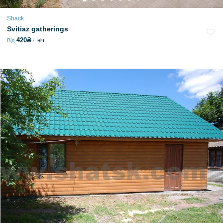
Shack
Svitiaz gatherings
420₴
Від
ніч