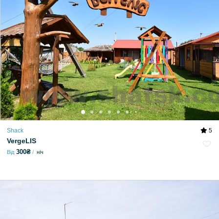
Shack
5
VergeLIS
300₴
Від
ніч