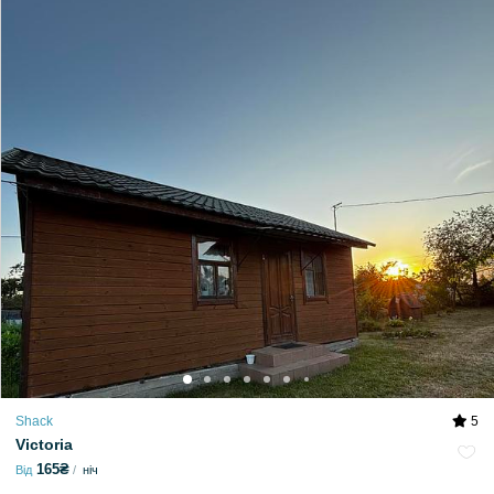
Shack
5
Victoria
165₴
Від
ніч