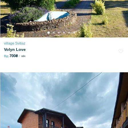
village Svitiaz
Volyn Love
700₴
Від
ніч