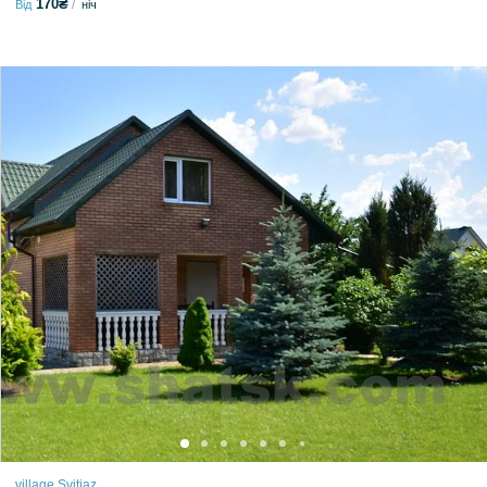
170₴
Від
ніч
village Svitiaz