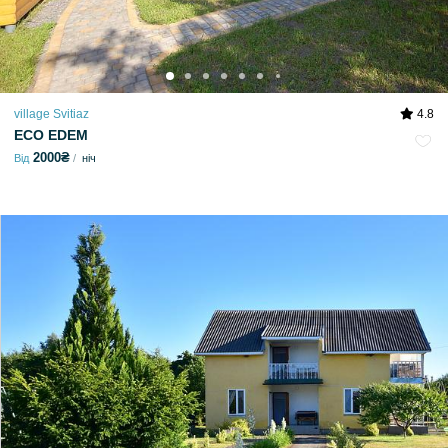
village Svitiaz
4.8
ECO EDEM
2000₴
Від
ніч