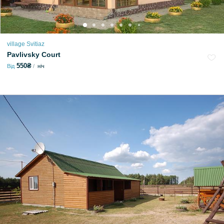
village Svitiaz
Pavlivsky Court
550₴
Від
ніч