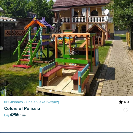
ur Gushovo - Chalet (lake Svіtyaz)
4.9
Colors of Polissia
425₴
Від
ніч