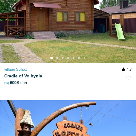
village Svitiaz
4.7
Cradle of Volhynia
600₴
Від
ніч