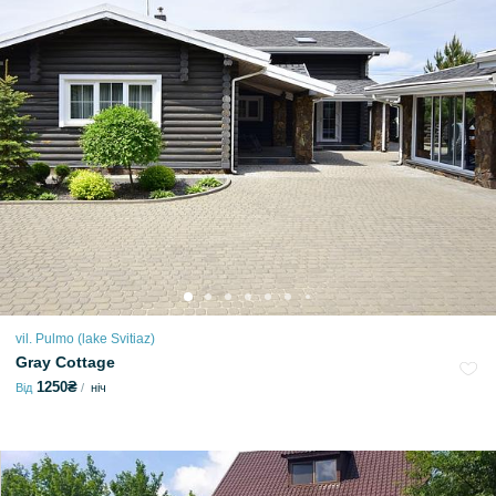
vil. Pulmo (lake Svitiaz)
Gray Cottage
1250₴
Від
ніч