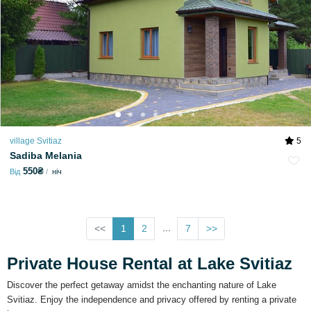
village Svitiaz
5
Sadiba Melania
550₴
Від
ніч
...
<<
1
2
7
>>
Private House Rental at Lake Svitiaz
Discover the perfect getaway amidst the enchanting nature of Lake
Svitiaz. Enjoy the independence and privacy offered by renting a private