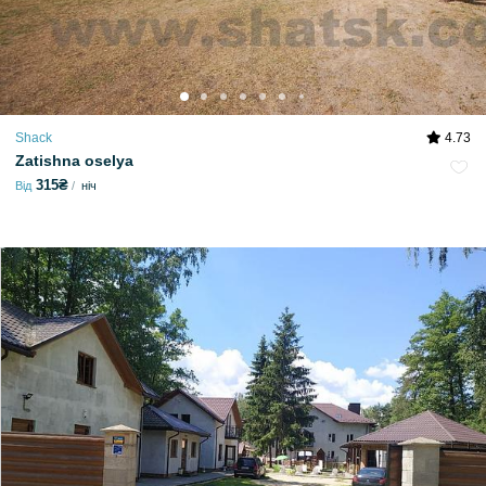
Shack
4.73
Zatishna oselya
315₴
Від
ніч