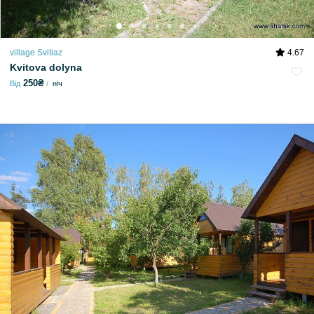
village Svitiaz
4.67
Kvitova dolyna
250₴
Від
ніч