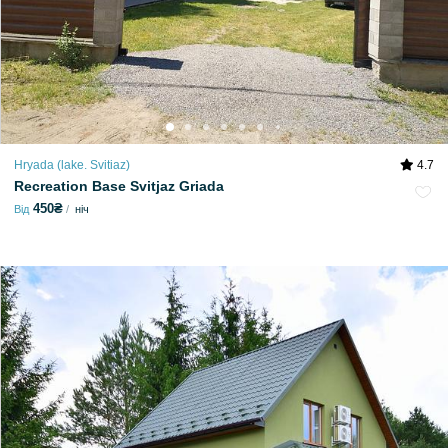
Hryada (lake. Svitiaz)
4.7
Recreation Base Svitjaz Griada
450₴
Від
ніч