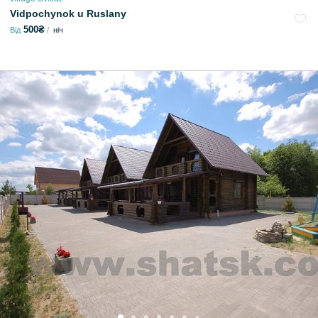
Vidpochynok u Ruslany
500₴
Від
ніч