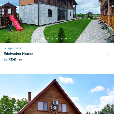
village Svitiaz
Edelweiss House
735₴
Від
ніч