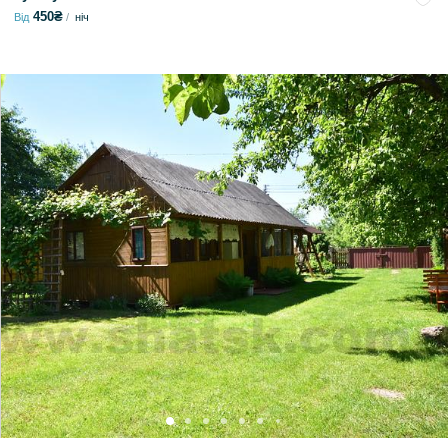
450₴
Від
ніч