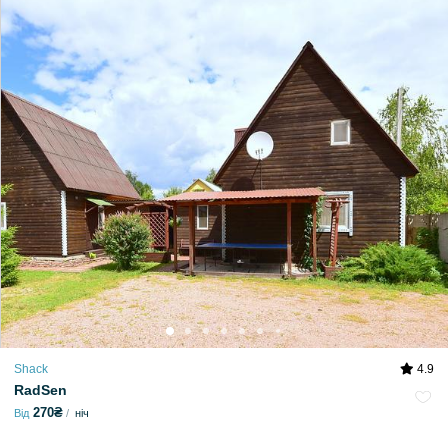
Shack
4.9
RadSen
270₴
Від
ніч