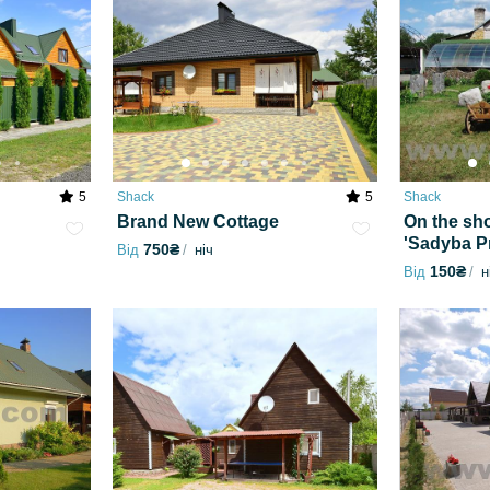
5
Shack
5
Shack
Brand New Cottage
On the sho
'Sadyba P
750₴
Від
ніч
150₴
Від
н