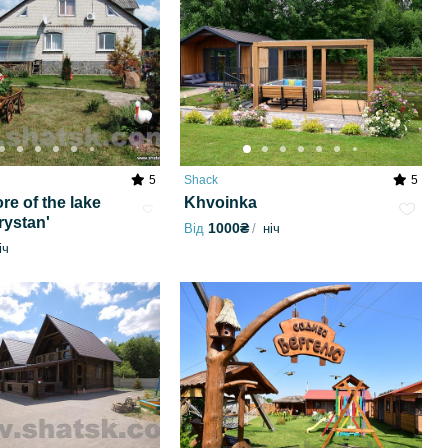
5
Shack
5
re of the lake
Khvoinka
rystan'
1000₴
Від
ніч
іч