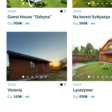
Shack
5
Shack
Guest House ''Ozhyna''
Na berezi Svityazya
950₴
300₴
Від
ніч
Від
ніч
Shack
5
Shack
Victoria
Lyutsymer
165₴
450₴
Від
ніч
Від
ніч