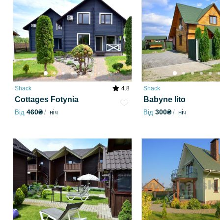
Shack
4.8
Shack
Cottages Fotynia
Babyne lito
460₴
300₴
Від
ніч
Від
ніч