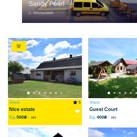
Sandy Pearl
с. Мельники
💯
Shack
5
Shack
Nice estate
Guest Court
500₴
400₴
Від
ніч
Від
ніч