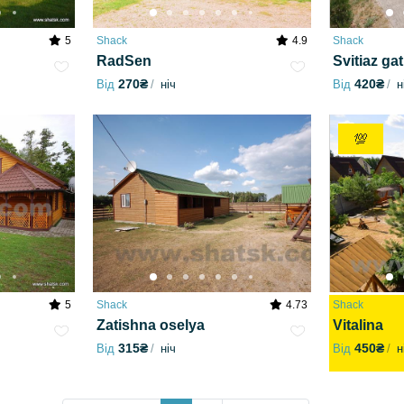
5
Shack
4.9
Shack
RadSen
Svitiaz ga
270₴
420₴
Від
ніч
Від
н
💯
5
Shack
4.73
Shack
Zatishna oselya
Vitalina
315₴
450₴
Від
ніч
Від
н