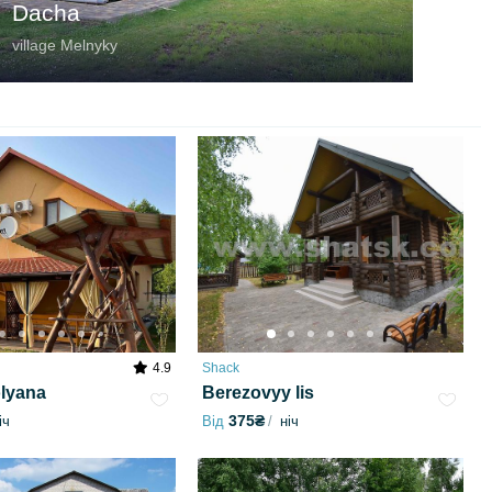
Dacha
village Melnyky
4.9
Shack
lyana
Berezovyy lis
375₴
іч
Від
ніч