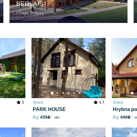
BERLAIS
village Svityaz
5
Shack
4.7
Shack
PARK HOUSE
Hrybna po
435₴
440₴
Від
ніч
Від
н