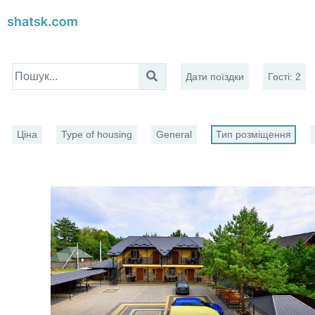
Дати поїздки
Гості
:
2
Ціна
Type of housing
General
Тип розміщення