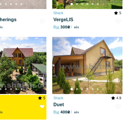
Shack
5
therings
VergeLIS
300₴
іч
Від
ніч
5
Shack
4.9
Duet
400₴
іч
Від
ніч