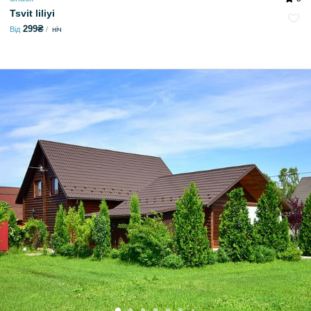
Tsvit liliyi
299₴
Від
ніч