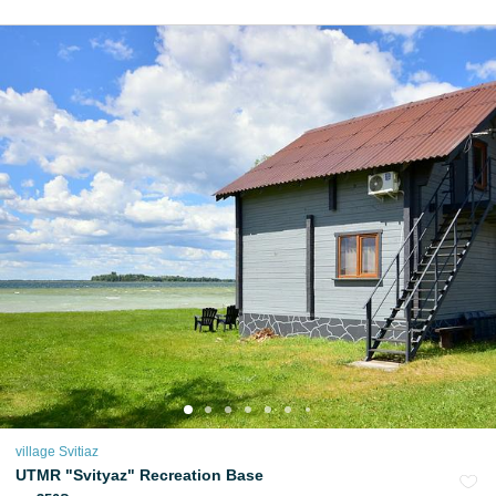
village Svitiaz
UTMR "Svityaz" Recreation Base