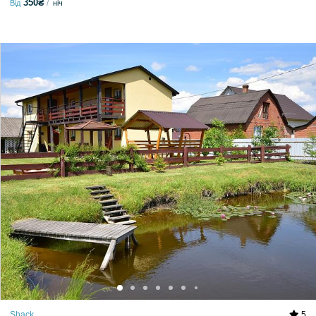
350₴
Від
ніч
Shack
5