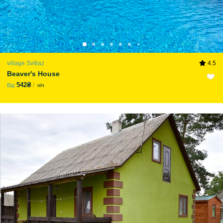
village Svitiaz
4.5
Beaver's House
542₴
Від
ніч