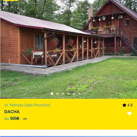
vil. Melnyky (lake Pіsochne)
4.8
DACHA
500₴
Від
ніч