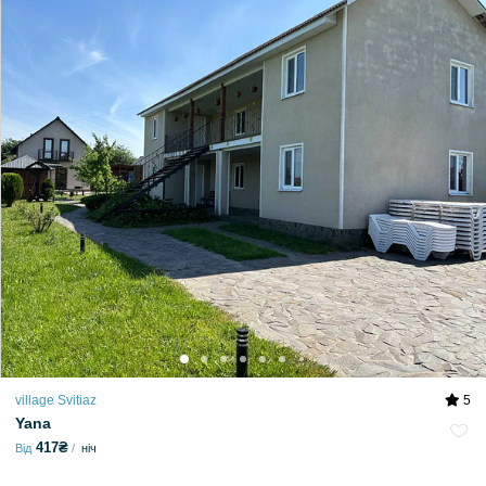
village Svitiaz
5
Yana
417₴
Від
ніч