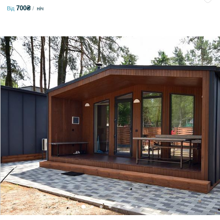
700₴
Від
ніч