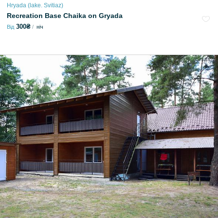
Hryada (lake. Svitiaz)
Recreation Base Chaika on Gryada
300₴
Від
ніч