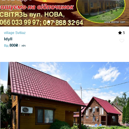
village Svitiaz
5
Idyll
800₴
Від
ніч