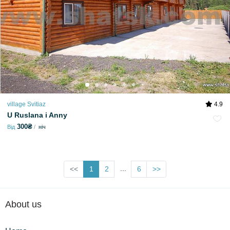
village Svitiaz
4.9
U Ruslana i Anny
300₴
Від
ніч
...
<<
1
2
6
>>
About us