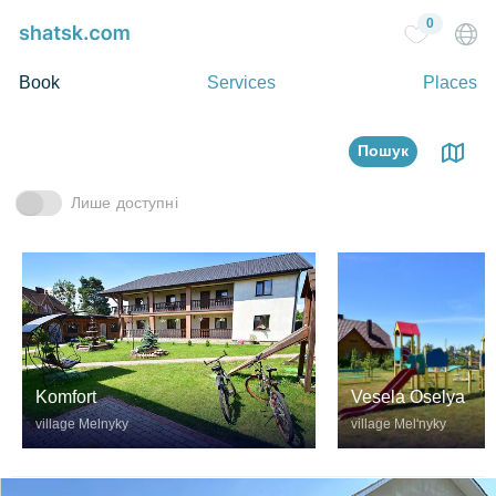
0
Book
Services
Places
Пошук
Лише доступні
Komfort
Vesela Oselya
village Melnyky
village Melʹnyky