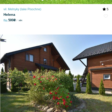
vil. Melnyky (lake Pіsochne)
5
Helena
500₴
Від
ніч