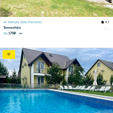
vil. Melnyky (lake Pіsochne)
4.7
Sonechko
170₴
Від
ніч
💯