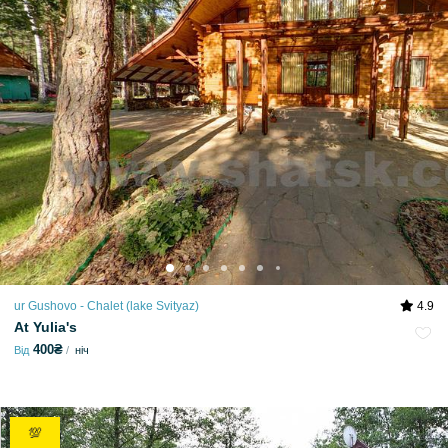
ur Gushovo - Chalet (lake Svіtyaz)
4.9
At Yulia's
400₴
Від
ніч
💯