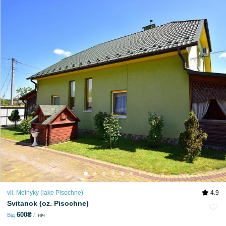
vil. Melnyky (lake Pіsochne)
4.9
Svitanok (oz. Pisochne)
600₴
Від
ніч