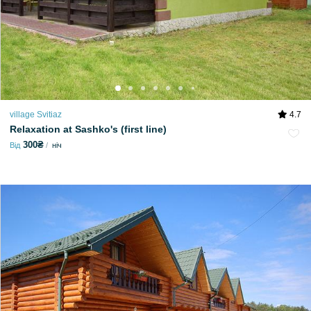
village Svitiaz
4.7
Relaxation at Sashko's (first line)
300₴
Від
ніч