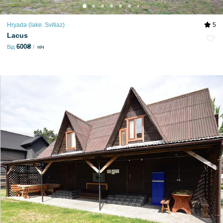
Hryada (lake. Svitiaz)
5
Lacus
600₴
Від
ніч