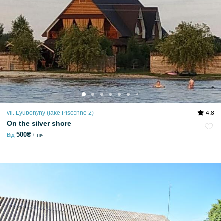
vil. Lyubohyny (lake Pіsochne 2)
4.8
On the silver shore
500₴
Від
ніч