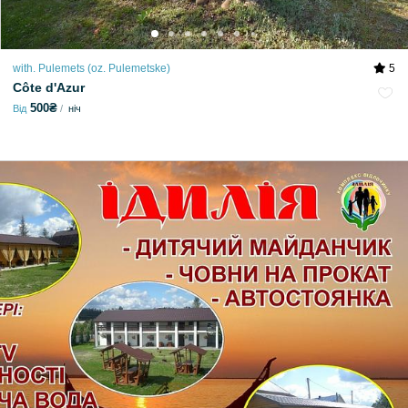
with. Pulemets (oz. Pulemetske)
5
Côte d'Azur
500₴
Від
ніч