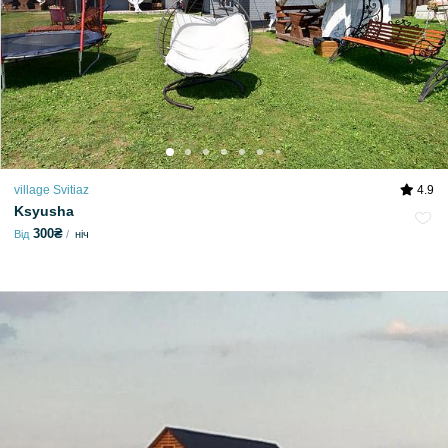
village Svitiaz
4.9
Ksyusha
300₴
Від
ніч