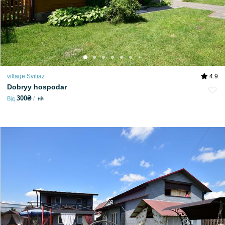
village Svitiaz
4.9
Dobryy hospodar
300₴
Від
ніч