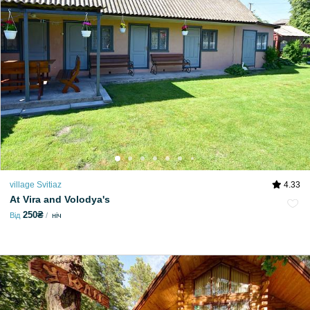
village Svitiaz
4.33
At Vira and Volodya's
250₴
Від
ніч