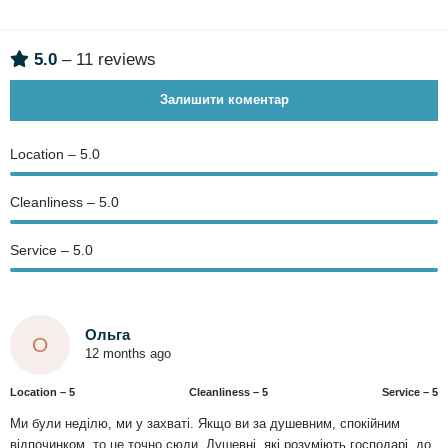
5.0
– 11 reviews
Залишити коментар
Location – 5.0
Сleanliness – 5.0
Service – 5.0
Ольга
О
12 months ago
Location – 5
Сleanliness – 5
Service – 5
Ми були неділю, ми у захваті. Якщо ви за душевним, спокійним
відпочинком, то це точно сюди. Душевні, які розуміють господарі, до