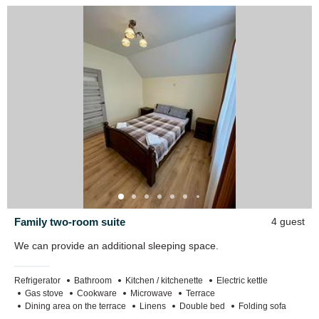
sun loungers,
braziers,
skewers,
grill grate,
disc frying pan,
bean bag chairs,
mini football goals,
hammocks,
bicycles.
At your service for an additional fee:
Family two-room suite
4 guest
firewood,
We can provide an additional sleeping space.
meals.
Refrigerator
Bathroom
Kitchen / kitchenette
Electric kettle
Gas stove
Cookware
Microwave
Terrace
Dining area on the terrace
Linens
Double bed
Folding sofa