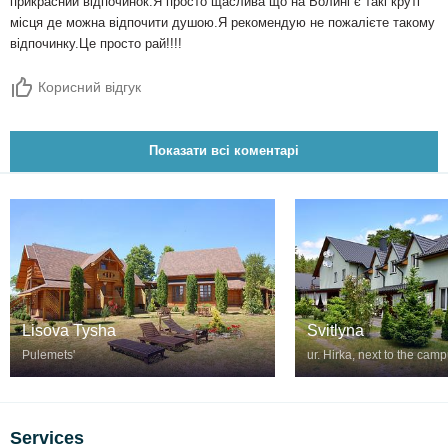
прикрасний відпочинок.Я просто щаслива що на Волині є такі круті
місця де можна відпочити душою.Я рекомендую не пожалієте такому
відпочинку.Це просто рай!!!!
Корисний відгук
Показати всі коментарі
Lisova Tysha
Svitlyna
Pulemetsʹ
ur. Hirka, next to the cam
Services