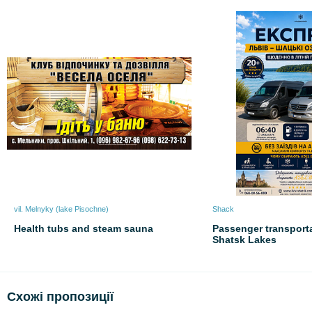
vil. Melnyky (lake Pіsochne)
Shack
Health tubs and steam sauna
Passenger transporta
Shatsk Lakes
Схожі пропозиції