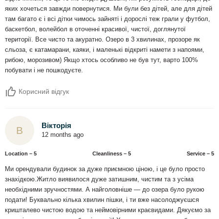
яких хочеться завжди повернутися. Ми були без дітей, але для дітей
там багато є і всі дітки чимось зайняті і дорослі теж грали у футбол,
баскетбол, волейбол в оточенні красивої, чистої, доглянутої
території. Все чисто та акуратно. Озеро в 3 хвилинах, прозоре як
сльоза, є катамарани, каяки, і маленькі відкриті намети з напоями,
рибою, морозивом) Якщо хтось особливо не був тут, варто 100%
побувати і не пошкодуєте.
Корисний відгук
Вікторія
В
12 months ago
Location – 5
Сleanliness – 5
Service – 5
Ми орендували будинок за дуже приємною ціною, і це було просто
знахідкою.Житло виявилося дуже затишним, чистим та з усіма
необхідними зручностями. А найголовніше — до озера було рукою
подати! Буквально кілька хвилин пішки, і ти вже насолоджуєшся
кришталево чистою водою та неймовірними краєвидами. Дякуємо за