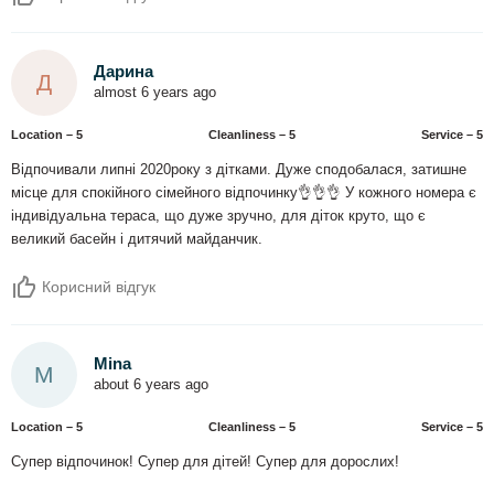
Дарина
Д
almost 6 years ago
Location – 5
Сleanliness – 5
Service – 5
Відпочивали липні 2020року з дітками. Дуже сподобалася, затишне
місце для спокійного сімейного відпочинку👌👌👌 У кожного номера є
індивідуальна тераса, що дуже зручно, для діток круто, що є
великий басейн і дитячий майданчик.
Корисний відгук
Mina
M
about 6 years ago
Location – 5
Сleanliness – 5
Service – 5
Супер відпочинок! Супер для дітей! Супер для дорослих!