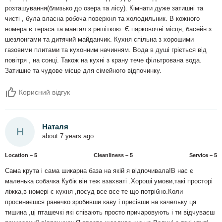
розташування(близько до озера та лісу). Кімнати дуже затишні та
чисті , була власна робоча поверхня та холодильник. В кожного
номера є тераса та мангал з решіткою. Є парковочні місця, басейн з
шезлонгами та дитячий майданчик. Кухня спільна з хорошими
газовими плитами та кухонним начинням. Вода в душі гріється від
повітря , на сонці. Також на кухні з крану тече фільтрована вода.
Затишне та чудове місце для сімейного відпочинку.
Корисний відгук
Наталя
Н
about 7 years ago
Location – 5
Сleanliness – 5
Service – 5
Сама крута і сама шикарна база на якій я відпочивала!В нас є
маленька собачка Кубік він теж взахваті .Хороші умови,такі просторі
ліжка,в номері є кухня ,посуд все все те що потрібно.Коли
просинаєшся ранечко зробивши каву і присівши на качельку ця
тишина ,ці пташечкі які співають просто причаровують і ти відчуваєш