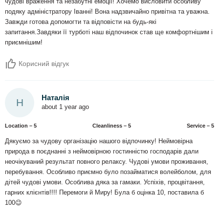
чудові враження та незабутні емоції! Хочемо висловити особливу
подяку адміністратору Іванні! Вона надзвичайно привітна та уважна.
Завжди готова допомогти та відповісти на будь-які
запитання.Завдяки її турботі наш відпочинок став ще комфортнішим і
приємнішим!
Корисний відгук
Наталія
Н
about 1 year ago
Location – 5
Сleanliness – 5
Service – 5
Дякуємо за чудову організацію нашого відпочинку! Неймовірна
природа в поєднанні з неймовірною гостинністю господарів дали
неочікуваний результат повного релаксу. Чудові умови проживання,
перебування. Особливо приємно було позайматися волейболом, для
дітей чудові умови. Особлива дяка за гамаки. Успіхів, процвітання,
гарних клієнтів!!!! Перемоги й Миру! Була б оцінка 10, поставила б
100😉