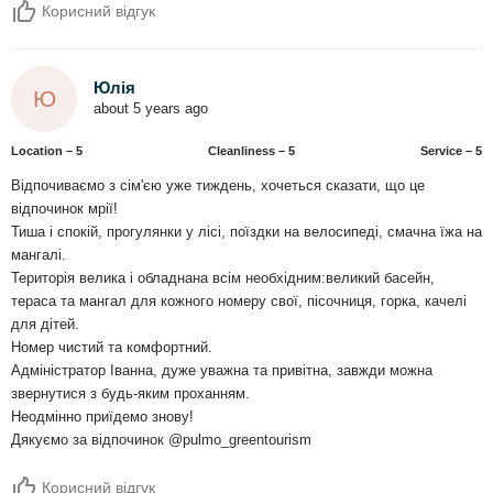
Корисний відгук
Юлія
Ю
about 5 years ago
Location – 5
Сleanliness – 5
Service – 5
Відпочиваємо з сім'єю уже тиждень, хочеться сказати, що це
відпочинок мрії!
Тиша і спокій, прогулянки у лісі, поїздки на велосипеді, смачна їжа на
мангалі.
Територія велика і обладнана всім необхідним:великий басейн,
тераса та мангал для кожного номеру свої, пісочниця, горка, качелі
для дітей.
Номер чистий та комфортний.
Адміністратор Іванна, дуже уважна та привітна, завжди можна
звернутися з будь-яким проханням.
Неодмінно приїдемо знову!
Дякуємо за відпочинок @pulmo_greentourism
Корисний відгук