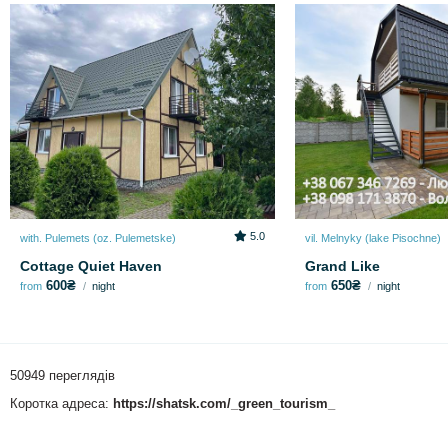
5.0
with. Pulemets (oz. Pulemetske)
vil. Melnyky (lake Pіsochne)
Cottage Quiet Haven
Grand Like
600₴
650₴
from
night
from
night
50949 переглядів
Коротка адреса:
https://shatsk.com/_green_tourism_