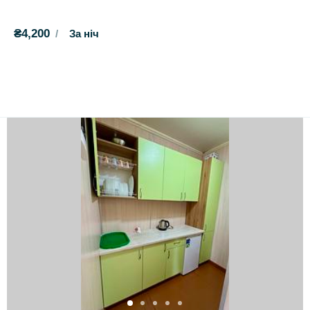
₴4,200
За ніч