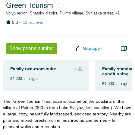
Green Tourism
Volyn region, Shatsky district, Pulmo village, Svitiazka street, 41
5.0
–
11 reviews
Маршрут
Show phone number
Family two-room suite
4
Family standard
conditioning
₴4,200
night
₴1,900
night
The "Green Tourism" rest base is located on the outskirts of the
village of Pulmo (300 m from Lake Svityaz, first coastline). We have
a large, cozy, beautifully landscaped, enclosed territory. Nearby are
pine and mixed forests, rich in mushrooms and berries – for
pleasant walks and recreation.