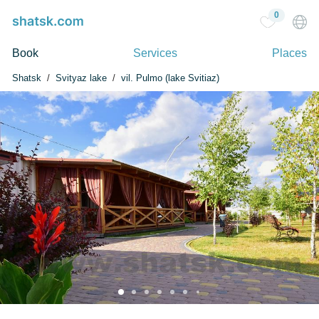
0
Book
Services
Places
Shatsk
Svityaz lake
vil. Pulmo (lake Svitiaz)