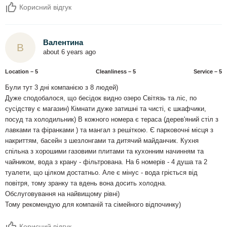
Корисний відгук
Валентина
В
about 6 years ago
Location – 5
Сleanliness – 5
Service – 5
Були тут 3 дні компанією з 8 людей)
Дуже сподобалося, що бесідок видно озеро Світязь та ліс, по
сусідству є магазин) Кімнати дуже затишні та чисті, є шкафчики,
посуд та холодильник) В кожного номера є тераса (дерев'яний стіл з
лавками та фіранками ) та мангал з решіткою. Є парковочні місця з
накриттям, басейн з шезлонгами та дитячий майданчик. Кухня
спільна з хорошими газовими плитами та кухонним начинням та
чайником, вода з крану - фільтрована. На 6 номерів - 4 душа та 2
туалети, що цілком достатньо. Але є мінус - вода гріється від
повітря, тому зранку та вдень вона досить холодна.
Обслуговування на найвищому рівні)
Тому рекомендую для компаній та сімейного відпочинку)
Корисний відгук