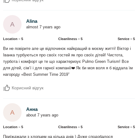
Alina
A
almost 7 years ago
Location – 5
Сleanliness – 5
Service – 5
Ви не повірите але це відпочинок найкращий в моєму житті! Віктор і
Іванка турбуються про своїх гостей як про своїх дітей! Чистота,
турбота і комфорт це те що характеризує Pulmo Green Turism! Все
для дітей, сім’ї і для гарної компанії❤️ Як би моя воля я б віддала їм
нагороду «Best Summer Time 2019”
Корисний відгук
Анна
А
about 7 years ago
Location – 5
Сleanliness – 5
Service – 5
Приїжджали з хлопцем на кілька днів ) Дуже сподобалося