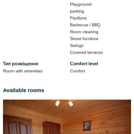
Playground
firewood for an additional fee;
parking
home-cooked meals on order for an additional fee.
Pavilions
Barbecue / BBQ
Room cleaning
Street furniture
Swings
Covered terraces
Тип розміщення
Comfort level
Room with amenities
Comfort
Available rooms