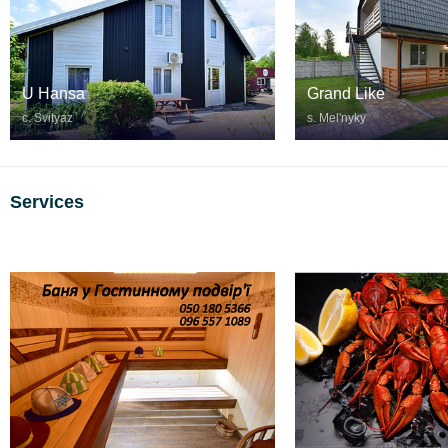
U Hansa
Grand Like
c. Svityaz
s. Melʹnyky
Services