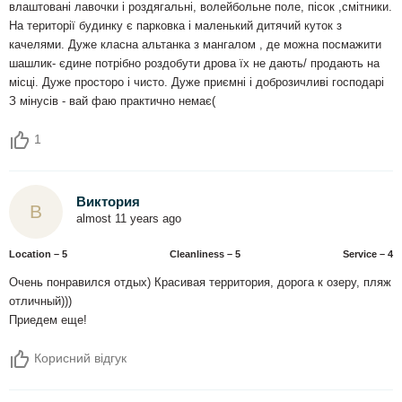
влаштовані лавочки і роздягальні, волейбольне поле, пісок ,смітники.
На території будинку є парковка і маленький дитячий куток з
качелями. Дуже класна альтанка з мангалом , де можна посмажити
шашлик- єдине потрібно роздобути дрова їх не дають/ продають на
місці. Дуже просторо і чисто. Дуже приємні і доброзичливі господарі
З мінусів - вай фаю практично немає(
1
Виктория
В
almost 11 years ago
Location – 5
Сleanliness – 5
Service – 4
Очень понравился отдых) Красивая территория, дорога к озеру, пляж
отличный)))
Приедем еще!
Корисний відгук