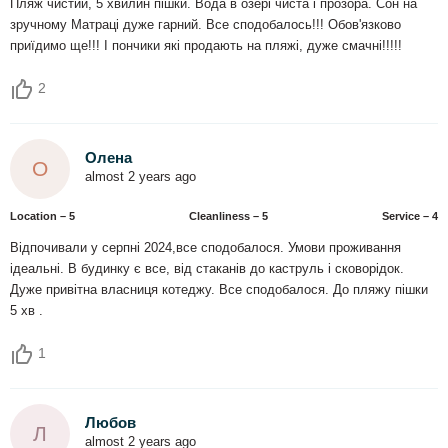
Пляж чистий, 5 хвилин пішки. Вода в озері чиста і прозора. Сон на
зручному Матраці дуже гарний. Все сподобалось!!! Обов'язково
приїдимо ще!!! І пончики які продають на пляжі, дуже смачні!!!!!
2
Олена
О
almost 2 years ago
Location – 5
Сleanliness – 5
Service – 4
Відпочивали у серпні 2024,все сподобалося. Умови проживання
ідеальні. В будинку є все, від стаканів до каструль і сковорідок.
Дуже привітна власниця котеджу. Все сподобалося. До пляжу пішки
5 хв .
1
Любов
Л
almost 2 years ago