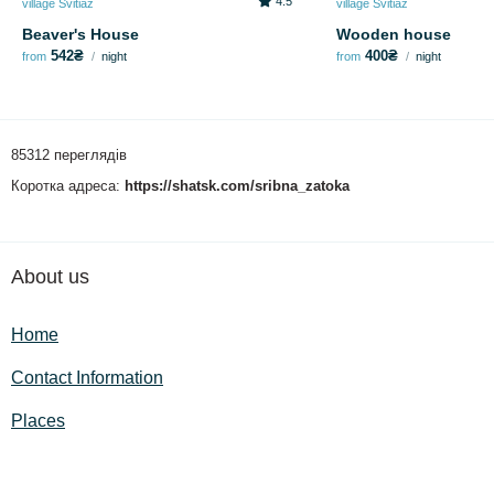
4.5
village Svitiaz
village Svitiaz
Beaver's House
Wooden house
542₴
400₴
from
night
from
night
85312 переглядів
Коротка адреса:
https://shatsk.com/sribna_zatoka
About us
Home
Contact Information
Places