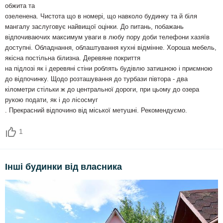
обжита та
озеленена. Чистота що в номері, що навколо будинку та й біля
мангалу заслуговує найвищої оцінки. До питань, побажань
відпочиваючих максимум уваги в любу пору доби телефони хазяїв
доступні. Обладнання, облаштування кухні відмінне. Хороша мебель,
якісна постільна білизна. Деревяне покриття
на підлозі як і деревяні стіни роблять будівлю затишною і приємною
до відпочинку. Щодо розташування до турбази півтора - два
кілометри стільки ж до центральної дороги, при цьому до озера
рукою подати, як і до лісосмуг
. Прекрасний відпочино від міської метушні. Рекомендуємо.
1
Інші будинки від власника