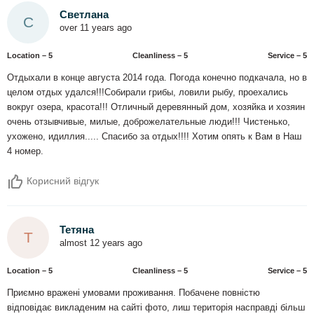
Светлана
С
over 11 years ago
Location – 5
Сleanliness – 5
Service – 5
Отдыхали в конце августа 2014 года. Погода конечно подкачала, но в
целом отдых удался!!!Собирали грибы, ловили рыбу, проехались
вокруг озера, красота!!! Отличный деревянный дом, хозяйка и хозяин
очень отзывчивые, милые, доброжелательные люди!!! Чистенько,
ухожено, идиллия..... Спасибо за отдых!!!! Хотим опять к Вам в Наш
4 номер.
Корисний відгук
Тетяна
Т
almost 12 years ago
Location – 5
Сleanliness – 5
Service – 5
Приємно вражені умовами проживання. Побачене повністю
відповідає викладеним на сайті фото, лиш територія насправді більш