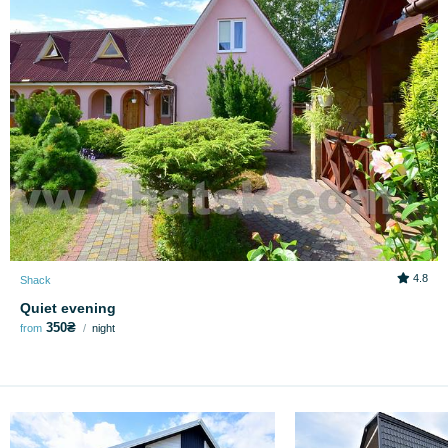
4.8
Shack
Quiet evening
350₴
from
night