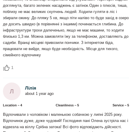
доглянута, багато зелених насаджень є затінок.Один з плюсів, тиша,
поблизу не має великих скупчень людей. Ходили гуляти в ліс і
збирали ожину. До пляжу 5 хв, якщо піти наліво то буде захід в озеро
де досить швидко (в порівнянні з іншими) починається глибина. До
інфраструктури трохи далеченько, якщо не має машини, то ходити
близько 1,3 км. Можна замовляти їжу за телефоном, доставляють до
садиби. Вранці місцеві привозили пончики. З інтернетом біда,
працювати не вийде, якщо буде необхідність. Місце для тихого,
сімейного відпочинку
1
Лілія
Л
about 1 year ago
Location – 4
Сleanliness – 5
Service – 5
Відпочивали з чоловіком і маленькою собачкою у липні 2025 року.
Відпочинок дуже, дуже чудовий! Господиня пані Олена зустріла нас і
відвезла на віллу Срібна затока! Всі фото відповідають дійсності.