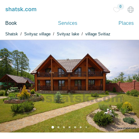
0
Book
Services
Places
Shatsk
Svityaz village
Svityaz lake
village Svitiaz