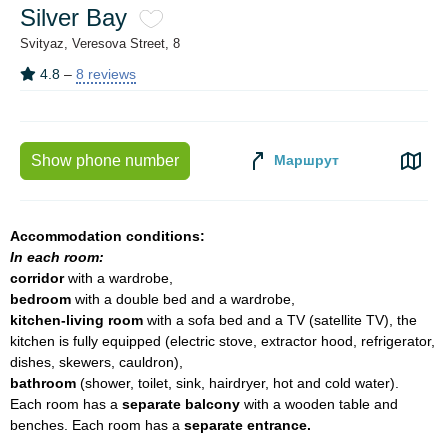
Silver Bay
Svityaz, Veresova Street, 8
4.8
–
8 reviews
Маршрут
Show phone number
Accommodation conditions:
In each room:
corridor
with a wardrobe,
bedroom
with a double bed and a wardrobe,
kitchen-living room
with a sofa bed and a TV (satellite TV), the
kitchen is fully equipped (electric stove, extractor hood, refrigerator,
dishes, skewers, cauldron),
bathroom
(shower, toilet, sink, hairdryer, hot and cold water).
Each room has a
separate balcony
with a wooden table and
benches. Each room has a
separate entrance.