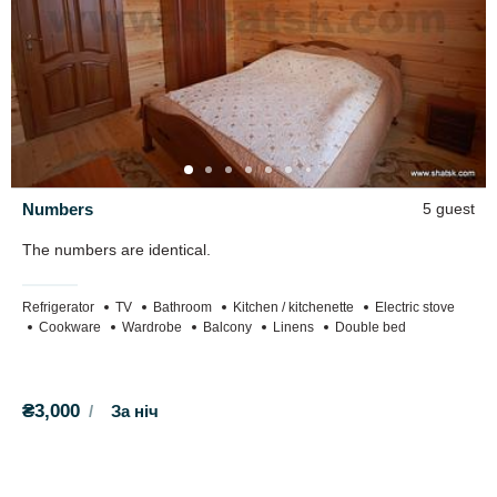
Numbers
5 guest
The numbers are identical.
Refrigerator
TV
Bathroom
Kitchen / kitchenette
Electric stove
Cookware
Wardrobe
Balcony
Linens
Double bed
₴3,000
За ніч