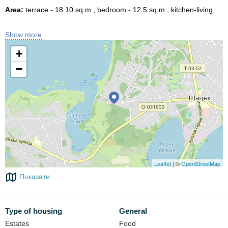
Area:
terrace - 18.10 sq.m., bedroom - 12.5 sq.m., kitchen-living
room - 23.5 sq.m. Total room area - 63.5 sq.m.
In the yard there is a large gazebo with a stove, sink, wooden
Show more
tables and benches, barbecue.
+
Price:
−
July-August - 3000 UAH per room per day
(up to 5 adults per
room).
From 3 days - negotiable price.
a flexible discount system is in effect from 01.09 to 31.05.
Bed linen is changed every 5 days, cleaning as needed.
At your service:
parking;
Leaflet
| ©
OpenStreetMap
barbecue;
Показати
gazebo;
barbecue;
Type of housing
General
table tennis;
Estates
Food
boat for an additional fee;