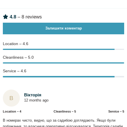
4.8
– 8 reviews
Залишити коментар
Location – 4.6
Сleanliness – 5.0
Service – 4.6
Вікторія
В
12 months ago
Location – 4
Сleanliness – 5
Service – 5
В номерах чисто, видно, що за садибою доглядають. Якщо були
побажання, то власниця оперативно відгукувалася. Територія садиби