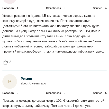
Location – 4
Сleanliness – 5
Service – 4
Умови проживання ідеальні.В кімнатах чисто,є окрема кухня в
кожному номері з будь-яким начинням.Пляж облаштований
,доглянутий.Чого не вистачало-кави поблизу,знайшли щось дуже
дешеве на сусідньому пляжі.Найближчий ресторан за 2 км,можна
дійти пішки,але зручніше готувати самим.Хоча воду краще
купувати,бо з крану текла жовтенька.Зі зв'язком проблем не було-
ловив і мобільний інтернет,і вай-фай.Загалом до проживання
претензій ніяких,проблеми тільки з навколишньою інфраструктурою.
2
Роман
Р
about 8 years ago
Location – 5
Сleanliness – 5
Service – 5
Прекрасна локація, до озера метрів 100. Є окремий пляж для гостей
котрі живуть в цьому райончику. Там все чисто і доглянуто,