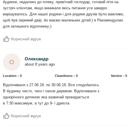
будинок, недалеко до пляжу, привітний господар, готовий піти на
зустріч клієнтам, якщо виникали якісь питання усе швидко
вирішувалось. Для нашої родини і для родини друзів було важливо,
щоб був окремий двір, бо маємо маленьких дітей:) я Рекомендуємо
для затишного відпочинку;)
Корисний відгук
Олександр
О
about 8 years ago
Location – 5
Сleanliness – 5
Service – 5
Відпочивали з 27.06.18. по 30.06.18. Все сподобалось.
В будинку чисто, тихо і пахне деревом. Відпочивали з
однорічного дитиною яка зазвичай прокидається
в 7:30 максимум, а тут до 9- ї дрихла
Корисний відгук