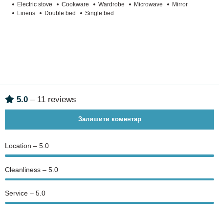
Electric stove
Cookware
Wardrobe
Microwave
Mirror
Linens
Double bed
Single bed
5.0
– 11 reviews
Залишити коментар
Location – 5.0
Сleanliness – 5.0
Service – 5.0