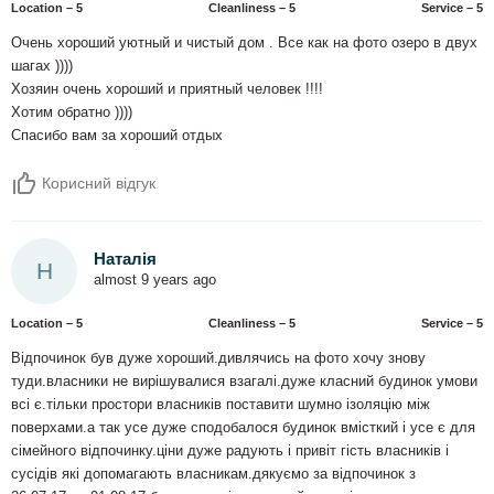
Location – 5
Сleanliness – 5
Service – 5
Очень хороший уютный и чистый дом . Все как на фото озеро в двух
шагах ))))
Хозяин очень хороший и приятный человек !!!!
Хотим обратно ))))
Спасибо вам за хороший отдых
Корисний відгук
Наталія
Н
almost 9 years ago
Location – 5
Сleanliness – 5
Service – 5
Відпочинок був дуже хороший.дивлячись на фото хочу знову
туди.власники не вирішувалися взагалі.дуже класний будинок умови
всі є.тільки простори власників поставити шумно ізоляцію між
поверхами.а так усе дуже сподобалося будинок вмісткий і усе є для
сімейного відпочинку.ціни дуже радують і привіт гість власників і
сусідів які допомагають власникам.дякуємо за відпочинок з