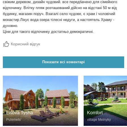
свіжим деревом, дизайн чудовий. все передбачено для сімейного
відпочинку. Влітку пляж розташований дійсно на відстані 50 м від
будинку, магазин поруч. Взагалі село чудове, є храм і чоловічий
монастир.Лікує вода озера тілесні недуги, а настоятель Храму -
духовно.
Ціни для такого відпочинку достатньо демократичні.
Корисний відгук
Показати всі коментарі
Komfort
Lisova Tysha
village Melnyky
Pulemetsʹ