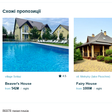
Схожі пропозиції
4.5
village Svitiaz
vil. Melnyky (lake Pіsochne)
Beaver's House
Fairy House
542₴
1000₴
from
night
from
night
86978 переглядів