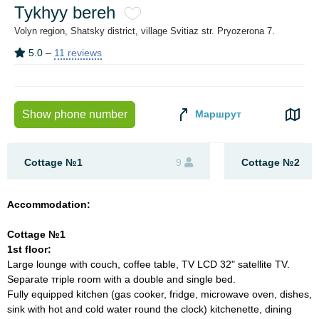
Tykhyy bereh
Volyn region, Shatsky district, village Svitiaz str. Pryozerona 7.
5.0
–
11 reviews
Маршрут
Show phone number
Cottage №1
9
Сottage №2
Accommodation:
Cottage №1
1st floor:
Large lounge with couch, coffee table, TV LCD 32" satellite TV.
Separate тriple room with a double and single bed.
Fully equipped kitchen (gas cooker, fridge, microwave oven, dishes,
sink with hot and cold water round the clock) kitchenette, dining