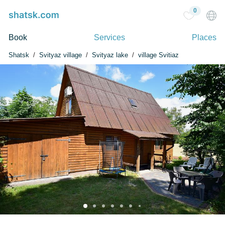
0
Book
Services
Places
Shatsk
Svityaz village
Svityaz lake
village Svitiaz