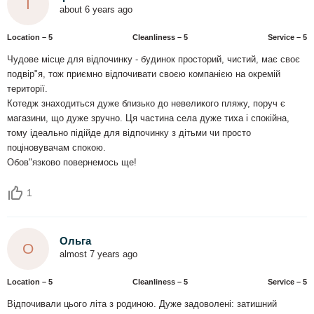
І
about 6 years ago
Location – 5
Сleanliness – 5
Service – 5
Чудове місце для відпочинку - будинок просторий, чистий, має своє
подвір"я, тож приємно відпочивати своєю компанією на окремій
території.
Котедж знаходиться дуже близько до невеликого пляжу, поруч є
магазини, що дуже зручно. Ця частина села дуже тиха і спокійна,
тому ідеально підійде для відпочинку з дітьми чи просто
поціновувачам спокою.
Обов"язково повернемось ще!
1
Ольга
О
almost 7 years ago
Location – 5
Сleanliness – 5
Service – 5
Відпочивали цього літа з родиною. Дуже задоволені: затишний