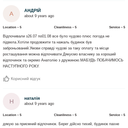
АНДРІЙ
А
about 9 years ago
Location – 5
Сleanliness – 5
Service – 5
Відпочивали з26.07 по01.08 все було чудово плюс погода не
підвела.Хотіли продовжити та нажаль будинок був
заброньований.Умови справді чудові за таку оплату та місце
росташування можна відпочивати.Дякуємо власнику за хороший
відпочинок та окремо Анатолію з дружиною.МАБУДЬ ПОБАЧИМОСЬ
НАСТУПНОГО РОКУ.
Корисний відгук
наталія
Н
about 9 years ago
Location – 5
Сleanliness – 5
Service – 5
дякую за приємний відпочинок. Берег дійсно тихий, будинок пахне