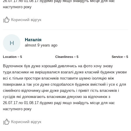
26.07.17.по 01.08.17.будемо раді якщо знайдуть місце для нас
наступного року
Корисний відгук
Наталія
Н
almost 9 years ago
Location – 5
Сleanliness – 5
Service – 5
Відпочинок був дуже хороший.дивлячись на фото хочу знову
туди.власники не вирішувалися взагалі.дуже класний будинок умови
всі є.тільки простори власників поставити шумно ізоляцію між
поверхами.а так усе дуже сподобалося будинок вмісткий і усе є для
сімейного відпочинку.ціни дуже радують і привіт гість власників і
сусідів які допомагають власникам.дякуємо за відпочинок з
26.07.17.по 01.08.17.будемо раді якщо знайдуть місце для нас
наступного року
Корисний відгук