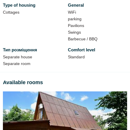
Type of housing
General
Before the house a large covered terrace with table and chairs.
The houses have air conditioners.
Cottages
WiFi
parking
Price:
Pavilions
Negotiable.
Swings
Barbecue / BBQ
At your service:
Тип розміщення
Comfort level
WI-FI;
Separate house
Standard
parking;
Separate room
alcove;
barbecue;
Available rooms
swing;
boat and catamaran (for a fee).
Nearby is a grocery store, and bridge fishing!