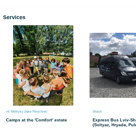
Services
vil. Melnyky (lake Pіsochne)
Shack
Camps at the 'Comfort' estate
Express Bus Lviv-Sh
(Svityaz, Hryada, Pu