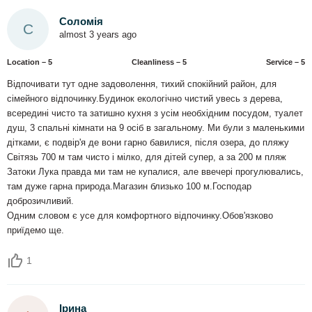
Соломія
С
almost 3 years ago
Location – 5
Сleanliness – 5
Service – 5
Відпочивати тут одне задоволення, тихий спокійний район, для
сімейного відпочинку.Будинок екологічно чистий увесь з дерева,
всередині чисто та затишно кухня з усім необхідним посудом, туалет
душ, 3 спальні кімнати на 9 осіб в загальному. Ми були з маленькими
дітками, є подвір'я де вони гарно бавилися, після озера, до пляжу
Світязь 700 м там чисто і мілко, для дітей супер, а за 200 м пляж
Затоки Лука правда ми там не купалися, але ввечері прогулювались,
там дуже гарна природа.Магазин близько 100 м.Господар
доброзичливий.
Одним словом є усе для комфортного відпочинку.Обов'язково
приїдемо ще.
1
Ірина