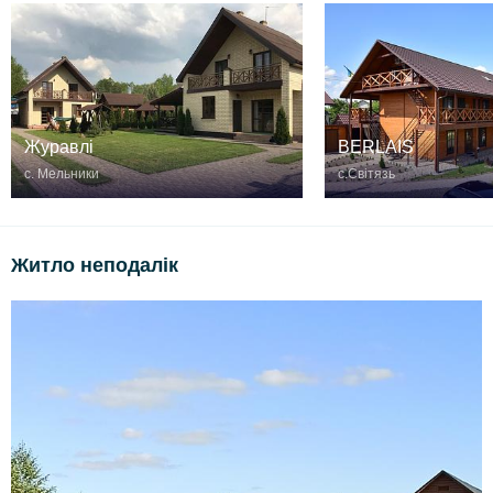
Журавлі
BERLAIS
с. Мельники
с.Світязь
Житло неподалік