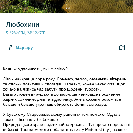
1 / 4
Любохини
51°28′40″N, 24°12′47″E
Маршрут
Коли ж відпочивати, як не влітку?
Літо - найкраща пора року. Сонечко, тепло, легенький вітерець
та стільки позитиву й спогадів. Напевно, кожен чекає літа, щоб
хоча-б на якийсь час забути про щоденні турботи.
Багато людей вирушають до моря, де найкраще поєднання
жарких сонячних днів та відпочинку. Але з кожним роком все
більше й більше українців обирають Волинські озера.
У бувалому Старовижівському районі їх теж немало. Одне з
таких - Пісочне у Любохинах.
Природа цього краю надзвичайно красива. Тут просто нереальні
пейзажі. Такі ви можете побачити тільки у Pinterest і тут, наживо.