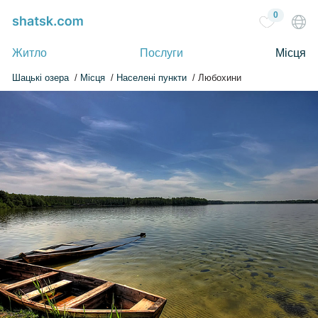
0
Житло
Послуги
Місця
Шацькі озера
Місця
Населені пункти
Любохини