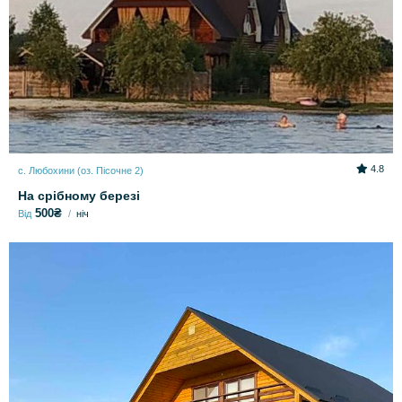
4.8
с. Любохини (оз. Пісочне 2)
На срібному березі
500₴
Від
ніч