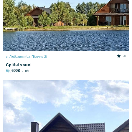
5.0
с. Любохини (оз. Пісочне 2)
Срібні хвилі
600₴
Від
ніч