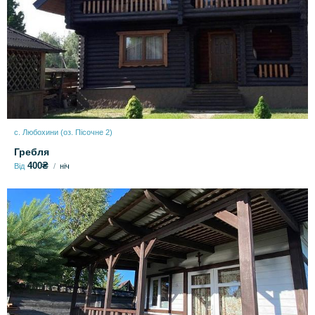
с. Любохини (оз. Пісочне 2)
Гребля
400₴
Від
ніч