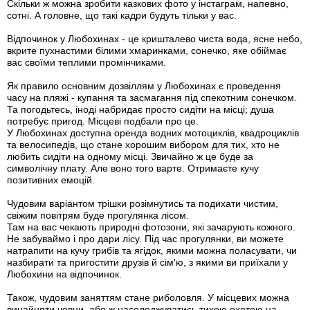
Скільки ж можна зробити казкових фото у інстаграм, напевно,
сотні. А головне, що такі кадри будуть тільки у вас.
Відпочинок у Любохинах - це кришталево чиста вода, ясне небо,
вкрите пухнастими білими хмаринками, сонечко, яке обіймає
вас своїми теплими промінчиками.
Як правило основним дозвіллям у Любохинах є проведення
часу на пляжі - купання та засмагання під спекотним сонечком.
Та погодьтесь, іноді набридає просто сидіти на місці; душа
потребує пригод. Місцеві подбали про це.
У Любохинах доступна оренда водних мотоциклів, квадроциклів
та велосипедів, що стане хорошим вибором для тих, хто не
любить сидіти на одному місці. Звичайно ж це буде за
символічну плату. Але воно того варте. Отримаєте кучу
позитивних емоцій.
Чудовим варіантом трішки розімнутись та подихати чистим,
свіжим повітрям буде прогулянка лісом.
Там на вас чекають природні фотозони, які зачарують кожного.
Не забуваймо і про дари лісу. Під час прогулянки, ви можете
натрапити на кучу грибів та ягідок, якими можна поласувати, чи
назбирати та пригостити друзів й сім'ю, з якими ви приїхали у
Любохини на відпочинок.
Також, чудовим заняттям стане риболовля. У місцевих можна
винайняти човни, або ж насолоджуватись тихою охотою на