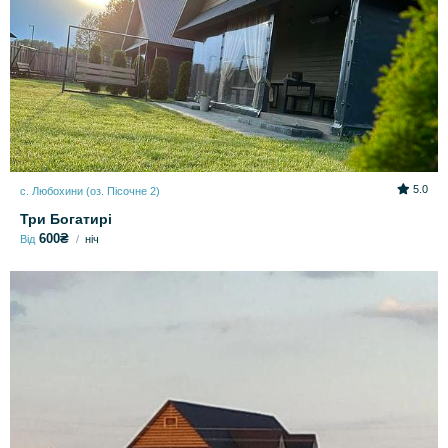
5.0
с. Любохини (оз. Пісочне 2)
Три Богатирі
600₴
Від
ніч