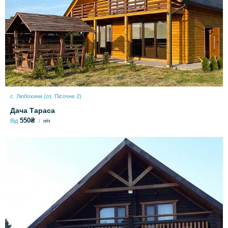
с. Любохини (оз. Пісочне 2)
Дача Тараса
550₴
Від
ніч