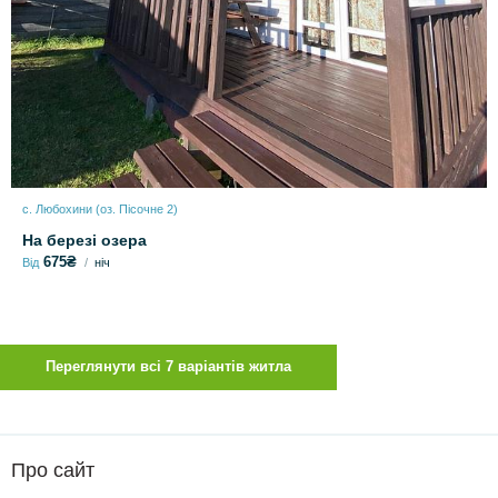
с. Любохини (оз. Пісочне 2)
На березі озера
675₴
Від
ніч
Переглянути всі 7 варіантів житла
Про сайт