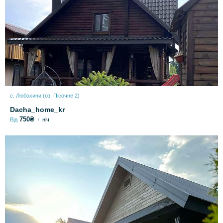
с. Любохини (оз. Пісочне 2)
Dacha_home_kr
750₴
Від
ніч