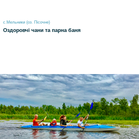
с.Мельники (оз. Пісочне)
Оздоровчі чани та парна баня