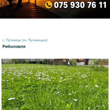
с. Пулемець (оз. Пулемецьке)
Риболовля