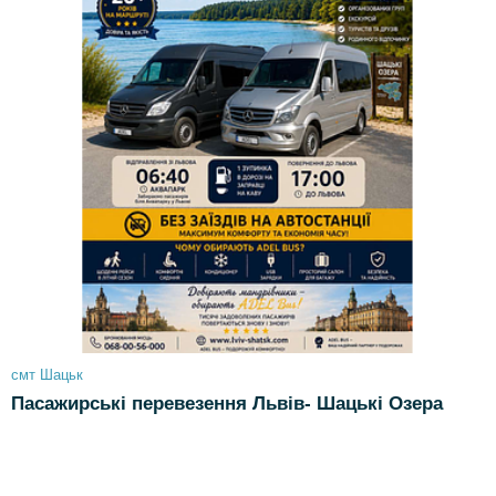
смт Шацьк
Пасажирські перевезення Львів- Шацькі Озера