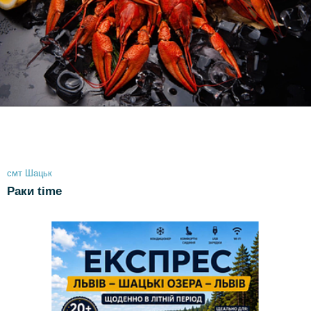
смт Шацьк
Раки time