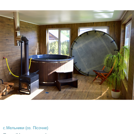
с.Мельники (оз. Пісочне)