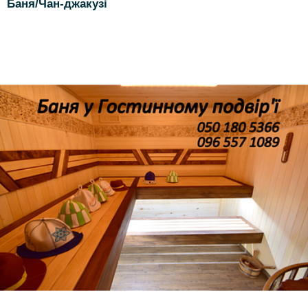
Баня/Чан-джакузі