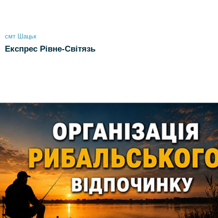
смт Шацьк
Експрес Рівне-Світязь