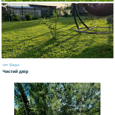
смт Шацьк
Чистий двір