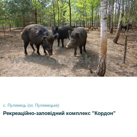
с. Пулемець (оз. Пулемецьке)
Рекреаційно-заповідний комплекс "Кордон"