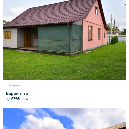
с. Світязь
Барви літа
675₴
Від
ніч