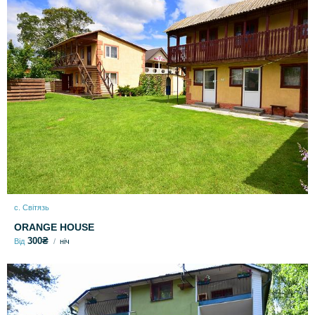
с. Світязь
ORANGE HOUSE
300₴
Від
ніч