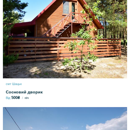
смт Шацьк
Сосновий дворик
500₴
Від
ніч