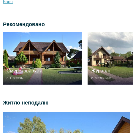
Баня
Рекомендовано
Смерекова хата
Журавлі
с. Світязь
с. Мельники
Житло неподалік