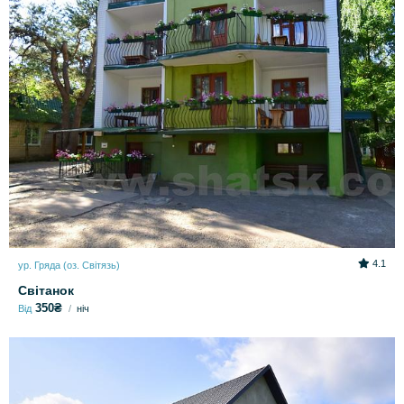
4.1
ур. Гряда (оз. Світязь)
Світанок
350₴
Від
ніч