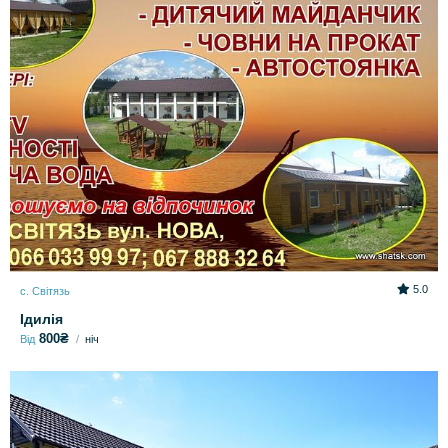
5.0
с. Світязь
Ідилія
800₴
Від
ніч