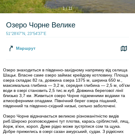
1 / 11
Озеро Чорне Велике
51°28′47″N, 23°54′37″E
Маршрут
Озеро знаходиться в південно-західному напрямку від селища
Шацьк. Власне саме озеро займає крейдову котловину. Площа
озера складає 82 га, довжина озера 1375 м, ширина 650 м.,
максимальна глибина — 3,2 м, середня глибина — 2,5 м, об'єм
води в озері становить 2,5 тис.м.куб. Довжина берегової лінії
близько 3,7 км. Живиться озеро Чорне підземними водами та
атмосферними опадами. Північний берег озера піщаний,
південний та південно-східний низькі, сильно заболочені.
Озеро Чорне відзначається великою різноманітністю видів
риб.Широко розповсюджені тут плотва, карась сріблястий, лящ,
йорж, в'юн, короп. Дуже рідко може зустрітися сом та щука.
Добре прижились в озері сазан амурський, судак. З рідкісних