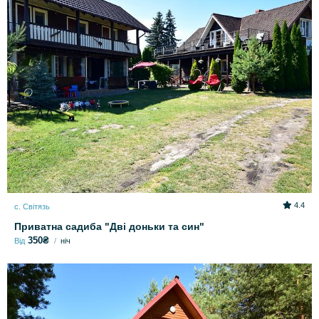
4.4
с. Світязь
Приватна садиба "Дві доньки та син"
350₴
Від
ніч