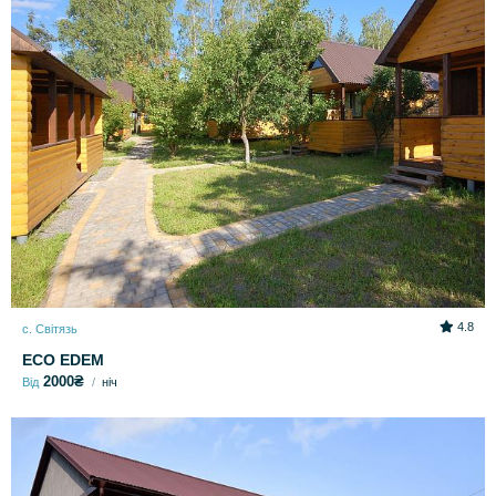
4.8
с. Світязь
ECO EDEM
2000₴
Від
ніч