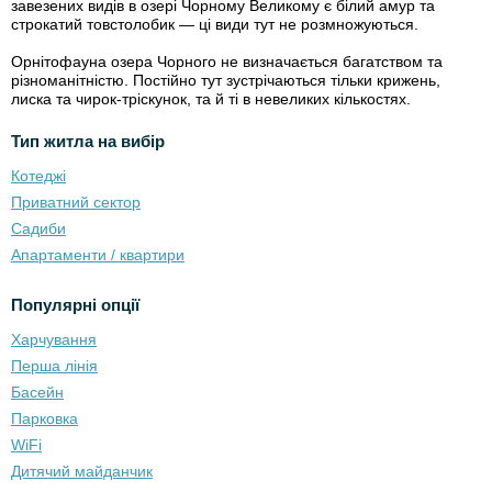
завезених видів в озері Чорному Великому є білий амур та
строкатий товстолобик — ці види тут не розмножуються.
Орнітофауна озера Чорного не визначається багатством та
різноманітністю. Постійно тут зустрічаються тільки крижень,
лиска та чирок-тріскунок, та й ті в невеликих кількостях.
Тип житла на вибір
Котеджі
Приватний сектор
Садиби
Апартаменти / квартири
Популярні опції
Харчування
Перша лінія
Басейн
Парковка
WiFi
Дитячий майданчик