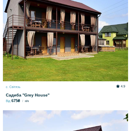
4.9
с. Світязь
Садиба ''Grey House''
675₴
Від
ніч