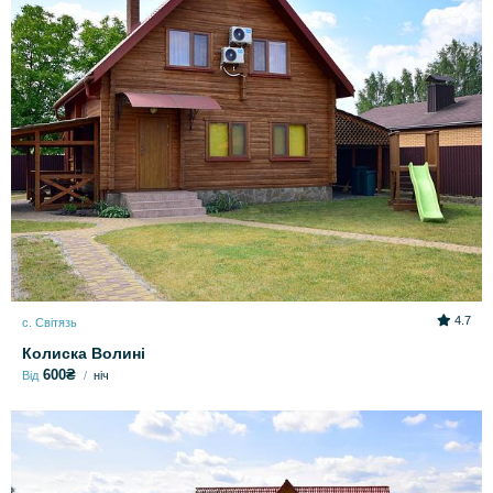
4.7
с. Світязь
Колиска Волині
600₴
Від
ніч