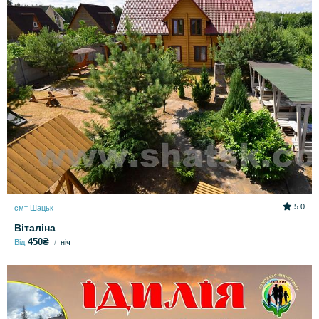
5.0
смт Шацьк
Віталіна
450₴
Від
ніч