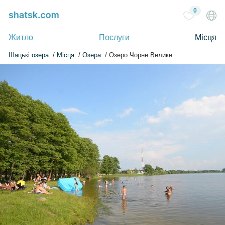
0
Житло
Послуги
Місця
Шацькі озера
Місця
Озера
Озеро Чорне Велике