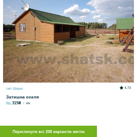
4.73
смт Шацьк
Затишна оселя
315₴
Від
ніч
Переглянути всі 208 варіантів житла