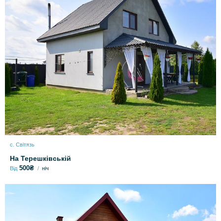
с. Світязь
На Терешківській
500₴
Від
ніч