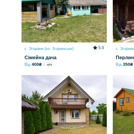
5.0
с. Згорани (оз. Згоранське)
с. Згорани
Сімейна дача
Перлин
400₴
350₴
Від
ніч
Від