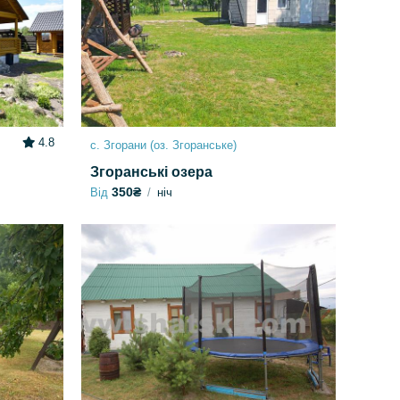
4.8
с. Згорани (оз. Згоранське)
Згоранські озера
350₴
Від
ніч