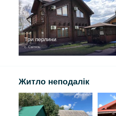
Три перлини
с. Світязь
Житло неподалік