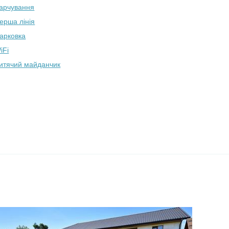
арчування
ерша лінія
арковка
iFi
итячий майданчик