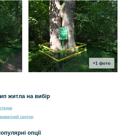
+1 фото
ип житла на вибір
отеджі
риватний сектор
опулярні опції