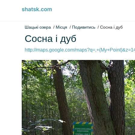
Шацькі озера
Місця
Подивитись
Сосна і дуб
Сосна і дуб
http://maps.google.com/maps?q=,+(My+Point)&z=14