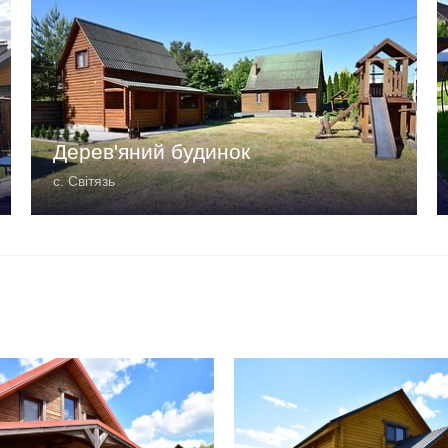
Дерев'яний будинок
с. Світязь