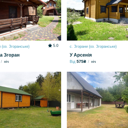
5.0
 (оз. Згоранське)
с. Згорани (оз. Згоранське)
а Згоран
У Арсенія
575₴
ніч
Від
ніч