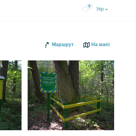
0
Укр
Маршрут
На мапі