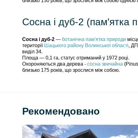
близько 150 років, що зрослися між собою однією г
Сосна і дуб-2 (пам'ятка 
Сосна і дуб-2
—
ботанічна пам'ятка природи
місц
території
Шацького району
Волинської області
, Д
виділ 34.
Площа — 0,1 га, статус отриманий у 1972 році.
Охороняються два дерева -
сосна звичайна
(Pinus
близько 175 років, що зрослися між собою.
Рекомендовано