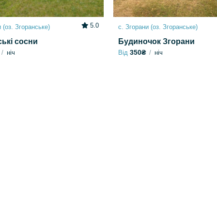
5.0
 (оз. Згоранське)
с. Згорани (оз. Згоранське)
ькі сосни
Будиночок Згорани
350₴
ніч
Від
ніч