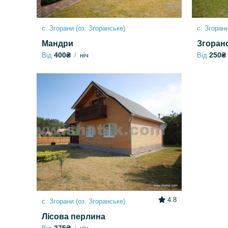
с. Згорани (оз. Згоранське)
с. Згорани
Мандри
Згоранс
400₴
250₴
Від
ніч
Від
4.8
с. Згорани (оз. Згоранське)
Лісова перлина