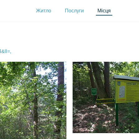
Житло
Послуги
Місця
&ll=,