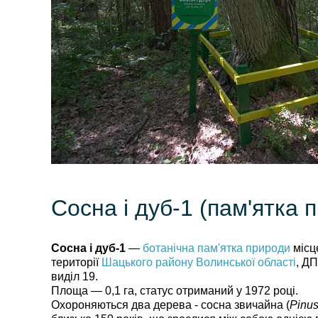
Сосна і дуб-1 (пам'ятка 
Сосна і дуб-1
—
ботанічна пам'ятка природи
місц
території
Шацького району
Волинської області
, Д
виділ 19.
Площа — 0,1 га, статус отриманий у 1972 році.
Охороняються два дерева - сосна звичайна (
Pinus