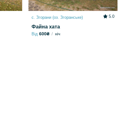
5.0
с. Згорани (оз. Згоранське)
Файна хата
600₴
Від
ніч