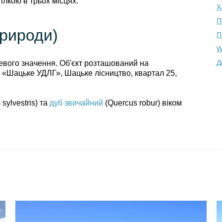
ілкою в трьох місцях.
Х
П
природи)
П
W
Д
евого значення. Об'єкт розташований на
П «Шацьке УДЛГ», Шацьке лісництво, квартал 25,
 sylvestris) та
дуб звичайний
(Quercus robur) віком