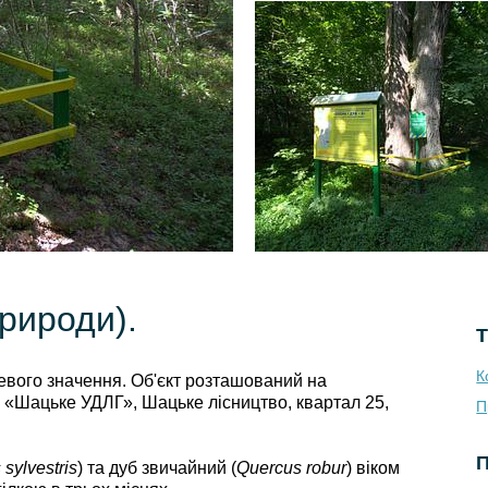
природи).
Т
К
евого значення. Об'єкт розташований на
П «Шацьке УДЛГ», Шацьке лісництво, квартал 25,
П
П
 sylvestris
) та дуб звичайний (
Quercus robur
) віком