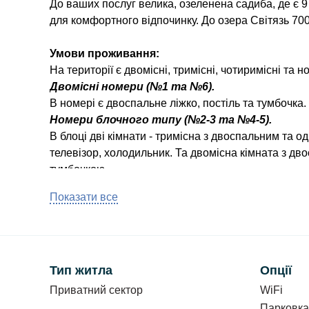
До ваших послуг велика, озеленена садиба, де є 9
для комфортного відпочинку. До озера Світязь 700
Умови проживання:
На території є двомісні, тримісні, чотиримісні та 
Двомісні номери (№1 та №6).
В номері є двоспальне ліжко, постіль та тумбочка.
Номери блочного типу (№2-3 та №4-5).
В блоці дві кімнати - тримісна з двоспальним та од
телевізор, холодильник. Та двомісна кімната з д
тумбочкою.
Санвузол (душ, туалет, умивальник).
Показати все
Тримісні номери (№7,№9,№10).
В номері є двоспальне та односпальне ліжка, пості
№10 є кондиціонер.
Чотиримісний номер (№8).
В номері - двоспальне та два односпальні ліжка, по
Тип житла
Опції
Приватний сектор
WiFi
Номери на другому поверсі мають спільний са
Парковка