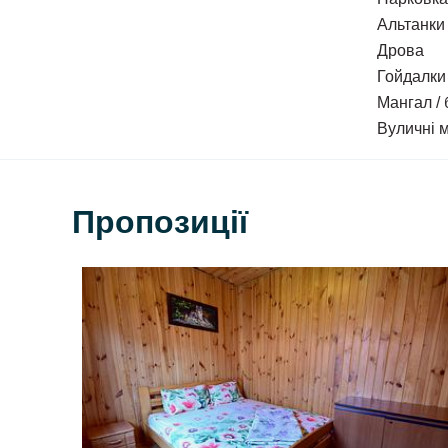
Альтанки
Також на території є
загальна кухня
- два холоди
Дрова
Гойдалки
Ціна:
Мангал /
від 700 грн/доба з особи.
Вуличні 
Заїзд з 14:00. Виїзд до 12:00.
До ваших послуг:
Пропозиції
WI-FI;
гойдалка;
дитячий майданчик;
пісочниця;
5 альтанок;
дрова (за окрему плату);
ставок, де можна рибалити;