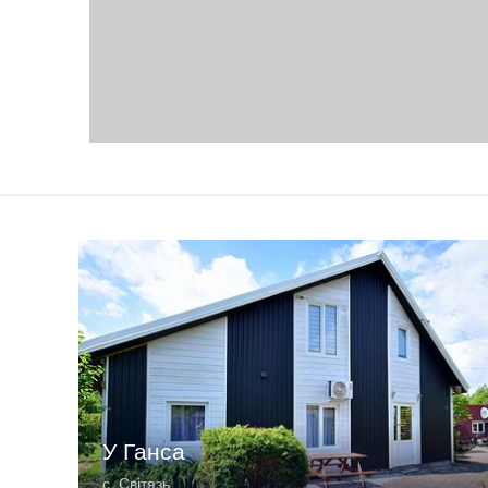
У Ганса
c. Світязь