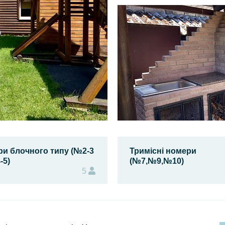
и блочного типу (№2-3
Тримісні номери
-5)
(№7,№9,№10)
5