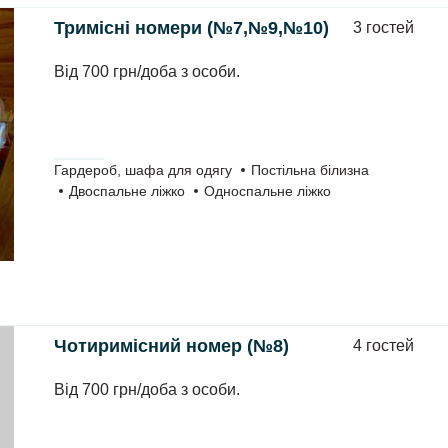
Тримісні номери (№7,№9,№10)
3 гостей
Від 700 грн/доба з особи.
Гардероб, шафа для одягу
Постільна білизна
Двоспальне ліжко
Односпальне ліжко
Чотиримісний номер (№8)
4 гостей
Від 700 грн/доба з особи.