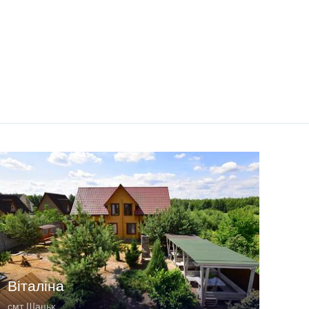
Віталіна
смт Шацьк