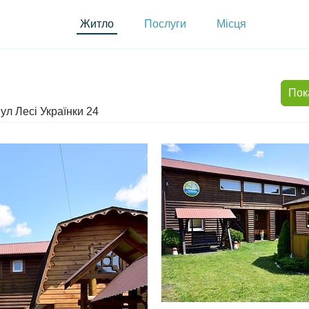
Житло
Послуги
Місця
Пок
ул Лесі Українки 24