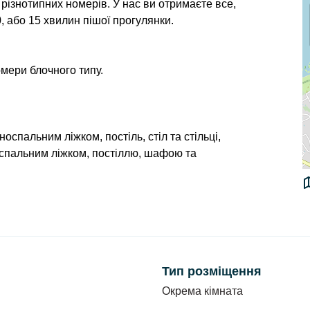
 різнотипних номерів. У нас ви отримаєте все,
, або 15 хвилин пішої прогулянки.
номери блочного типу.
носпальним ліжком, постіль, стіл та стільці,
воспальним ліжком, постіллю, шафою та
ль, шафа, тумбочка, стіл та стільці. В номері
стіль, тумбочки та стіл.
Тип розміщення
Окрема кімната
нвузол (душ, туалет, умивальник).