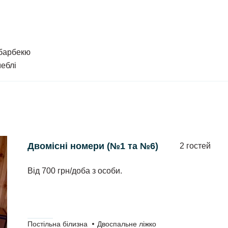
льника, газова плита, електрочайник, посуд.
 барбекю
меблі
Двомісні номери (№1 та №6)
2 гостей
Від 700 грн/доба з особи.
Постільна білизна
Двоспальне ліжко