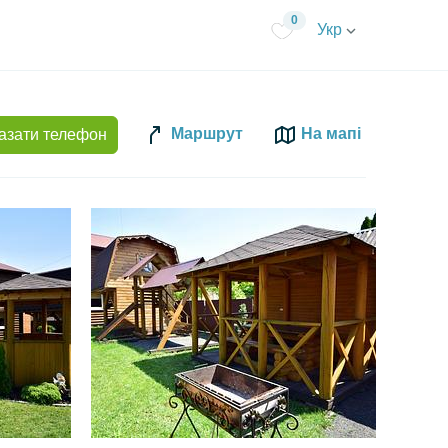
0
Укр
Маршрут
На мапі
азати телефон