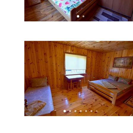
8 мангалів;
шампура;
решітки-гриль.