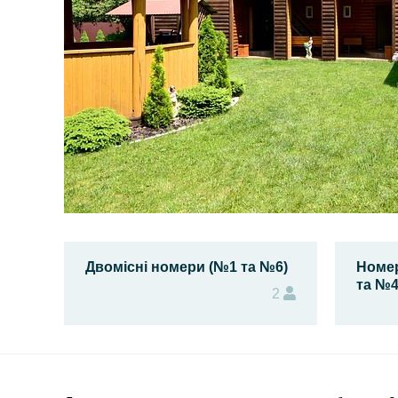
Двомісні номери (№1 та №6)
Номер
та №4
2