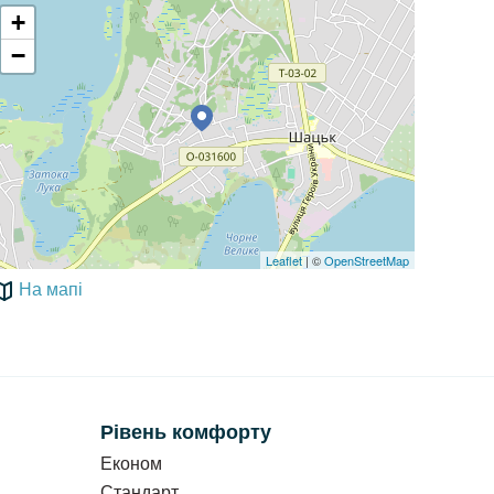
+
−
Leaflet
| ©
OpenStreetMap
На мапі
Рівень комфорту
Економ
Стандарт