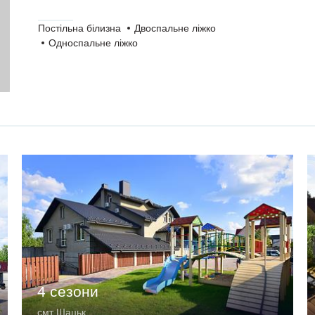
Постільна білизна
Двоспальне ліжко
Односпальне ліжко
4 сезони
смт Шацьк