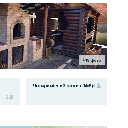
+49 фото
Чотиримісний номер (№8)
4
3