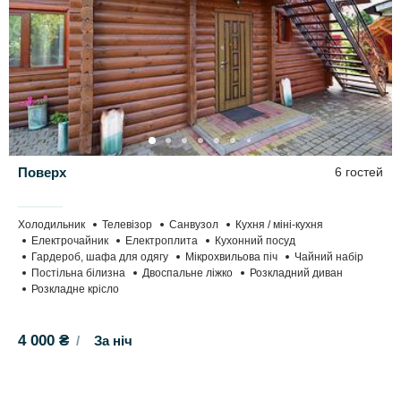
Поверх
6 гостей
Холодильник
Телевізор
Санвузол
Кухня / міні-кухня
Електрочайник
Електроплита
Кухонний посуд
Гардероб, шафа для одягу
Мікрохвильова піч
Чайний набір
Постільна білизна
Двоспальне ліжко
Розкладний диван
Розкладне крісло
4 000 ₴
За ніч