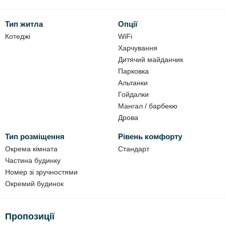
Ціна:
Котедж №1 (на 4 ос.) - 2000 грн/доба,
Тип житла
Опції
Котедж №2 (на 12 ос.) - 8000 грн/доба,
Поверх на 6 осіб (котедж №2) - 4000 грн/доба.
Котеджі
WiFi
Харчування
Заїзд з 14:00, виїзд до 12:00.
Дитячий майданчик
Парковка
До Ваших послуг:
Альтанки
Гойдалки
Wi-Fi;
Мангал / барбекю
парковка на 6 автомобілів;
Дрова
мангал;
Тип розміщення
Рівень комфорту
шампура;
Окрема кімната
Стандарт
решітка-гриль;
Частина будинку
казан;
Номер зі зручностями
дрова;
Окремий будинок
харчування (домашня кухня на замовлення).
Пропозиції