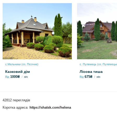
с.Мельники (оз. Пісочне)
с. Пулемець (оз. Пулемець
Казковий дім
Лісова тиша
1000₴
675₴
Від
ніч
Від
ніч
42812 переглядів
Коротка адреса:
https://shatsk.com/helena