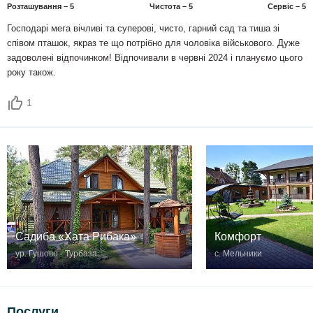
Розташування – 5
Чистота – 5
Сервіс – 5
Господарі мега вічливі та суперові, чисто, гарний сад та тиша зі
співом пташок, якраз те що потрібно для чоловіка військового. Дуже
задоволені відпочинком! Відпочивали в червні 2024 і плануємо цього
року також.
1
Садиба «Хата Рибака»
Комфорт
ур. Гушово - Турбаза
с. Мельники
Послуги