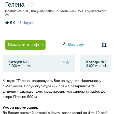
Гелена
Волинська обл., Шацький район, с. Мельники, вул. Грушевського
2а.
5.0
–
3 відгуків
Маршрут
Показати телефон
Котедж №1
4
Котедж №2
2 000 ₴
ніч
8 000 ₴
ніч
Котеджі ''Гелена'' запрошують Вас на чудовий відпочинок у
с.Мельники. Поруч окультурений пляж з базарчиком та
дитячими атракціонами, продуктовим магазином та кафе. До
озера Пісочне 500 м.
Умови проживання:
До Ваших послуг 2 котеджі з брусу, розраховані на 4 та 12 осіб.