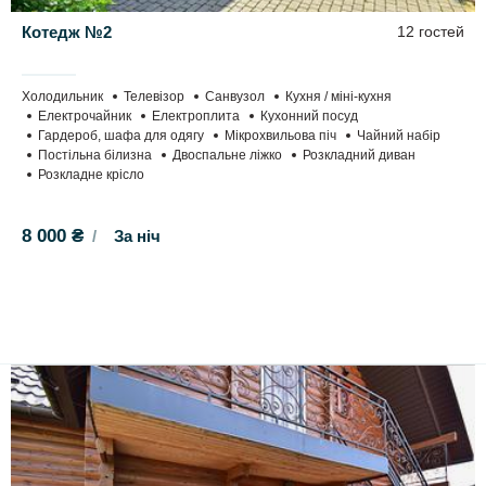
Котедж №2
12 гостей
Холодильник
Телевізор
Санвузол
Кухня / міні-кухня
Електрочайник
Електроплита
Кухонний посуд
Гардероб, шафа для одягу
Мікрохвильова піч
Чайний набір
Постільна білизна
Двоспальне ліжко
Розкладний диван
Розкладне крісло
8 000 ₴
За ніч