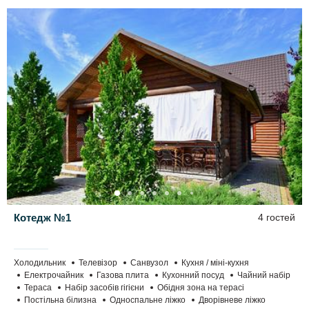
Котедж №1
4 гостей
Холодильник
Телевізор
Санвузол
Кухня / міні-кухня
Електрочайник
Газова плита
Кухонний посуд
Чайний набір
Тераса
Набір засобів гігієни
Обідня зона на терасі
Постільна білизна
Односпальне ліжко
Дворівневе ліжко