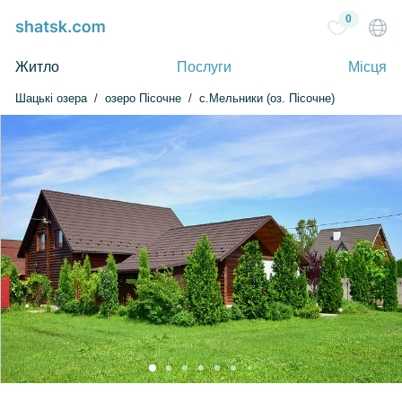
0
Житло
Послуги
Місця
Шацькі озера
озеро Пісочне
с.Мельники (оз. Пісочне)