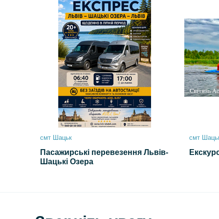
смт Шацьк
смт Шаць
Пасажирські перевезення Львів-
Екскур
Шацькі Озера