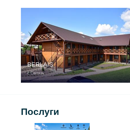
BERLAIS
с.Світязь
Послуги