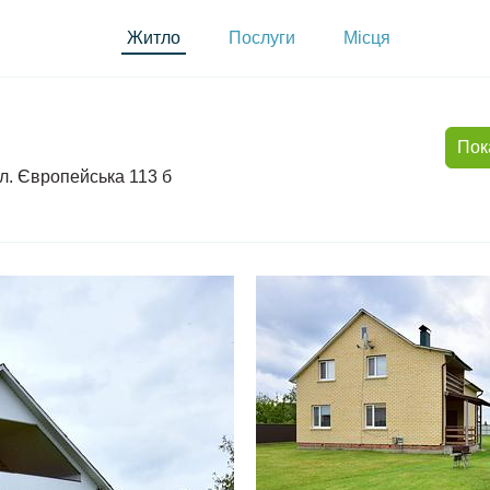
Житло
Послуги
Місця
Пок
ул. Європейська 113 б