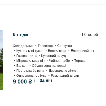
Котедж
13 гостей
Холодильник
Телевізор
Санвузол
Кухня / міні-кухня
Вентилятор
Електрочайник
Газова плита
Кухонний посуд
Мікрохвильова піч
Чайний набір
Тераса
Балкон
Обідня зона на терасі
Постільна білизна
Двоспальне ліжко
Односпальне ліжко
Розкладний диван
За ніч
9 000 ₴