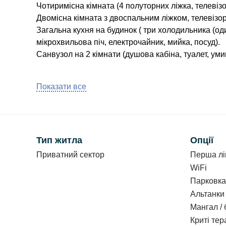
Чотиримісна кімната (4 полуторних ліжка, телевізо
Двомісна кімната з двоспальним ліжком, телевізо
Загальна кухня на будинок ( три холодильника (од
мікрохвильова піч, електрочайник, мийка, посуд).
Санвузол на 2 кімнати (душова кабіна, туалет, уми
Другий поверх:
Показати все
3 кімнати (2 двомісні та 1 тримісна).
Тримісна кімната з окремим балконом.
У всіх кімнатах: полуторні ліжка, телевізор, венти
Хол з виходом на балкон, з якого відкривається ви
Санвузол (душ, туалет, умивальник).
Тип житла
Опції
Приватний сектор
Перша лі
Ціна:
WiFi
750 грн/доба з особи.
З урахуванням усіх податк
Парковка
Котедж - 9000 грн/доба.
Альтанки
Мангал /
Заїзд з 13:00, виїзд до 12:00.
Криті тер