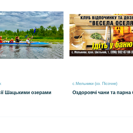
к
с.Мельники (оз. Пісочне)
сії Шацькими озерами
Оздоровчі чани та парна