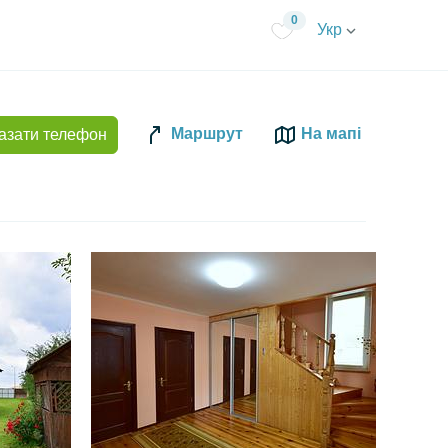
0
Укр
Маршрут
На мапі
азати телефон