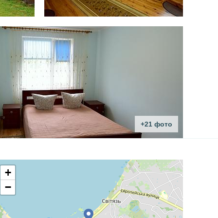
+21 фото
+
−