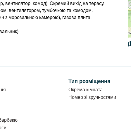
р, вентилятор, комод). Окремий вихід на терасу.
ром, вентилятором, тумбочкою та комодом.
ин з морозильною камерою), газова плита,
вальник).
лятор, тумбочка, комод.
д на озеро.
Тип розміщення
нія
Окрема кімната
Номер зі зручностями
ів та зборів.
 барбекю
аси