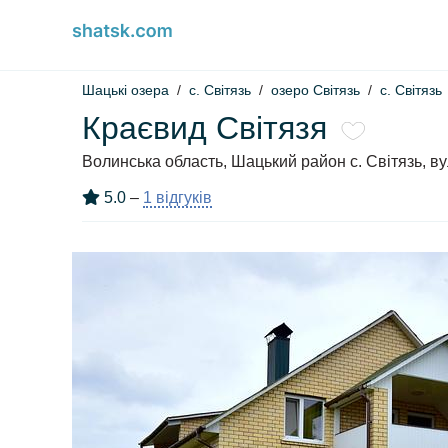
Шацькі озера
c. Світязь
озеро Світязь
с. Світязь
Краєвид Світязя
Волинська область, Шацький район с. Світязь, в
5.0
–
1 відгуків