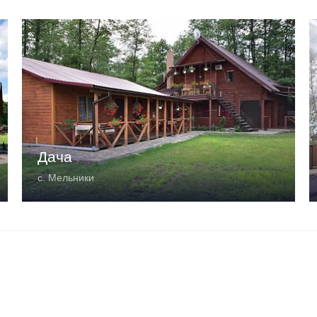
Дача
с. Мельники