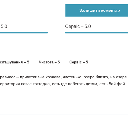
Залишити коментар
 5.0
Сервіс – 5.0
озташування – 5
Чистота – 5
Сервіс – 5
равилось- приветливые хозяева, чистенько, озеро близко, на озере
ерритория возле коттеджа, есть где побегать детям, есть Вай фай.