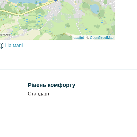
Leaflet
| ©
OpenStreetMap
На мапі
Рівень комфорту
Стандарт