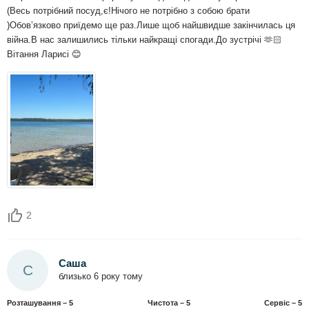
(Весь потрібний посуд,є!Нічого не потрібно з собою брати
)Обовʼязково приїдемо ще раз.Лише щоб найшвидше закінчилась ця
війна.В нас залишились тільки найкращі спогади.До зустрічі 🫶🏻
Вітання Ларисі 😊
2
Саша
С
близько 6 року тому
Розташування – 5
Чистота – 5
Сервіс – 5