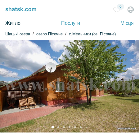
0
Житло
Послуги
Місця
Шацькі озера
озеро Пісочне
с.Мельники (оз. Пісочне)