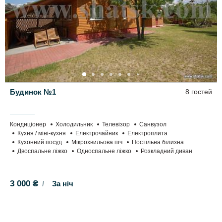
Будинок №1
8 гостей
Кондиціонер
Холодильник
Телевізор
Санвузол
Кухня / міні-кухня
Електрочайник
Електроплита
Кухонний посуд
Мікрохвильова піч
Постільна білизна
Двоспальне ліжко
Односпальне ліжко
Розкладний диван
3 000 ₴
За ніч