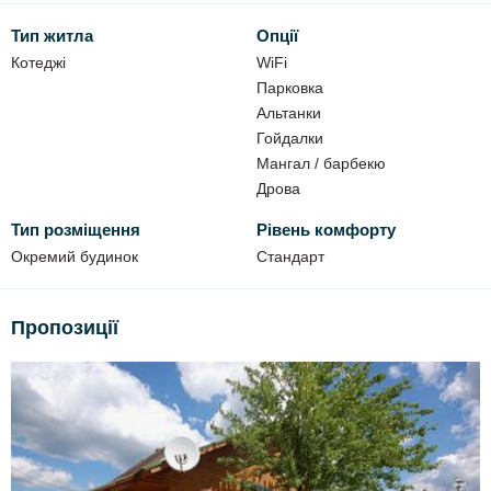
4 альтанки;
Тип житла
Опції
велика огорожена територія;
Котеджі
WiFi
гамак;
Парковка
волейбольна сітка;
Альтанки
гойдалка;
Гойдалки
місце для авто;
Мангал / барбекю
Дрова
мангал;
дрова.
Тип розміщення
Рівень комфорту
Окремий будинок
Стандарт
Пропозиції