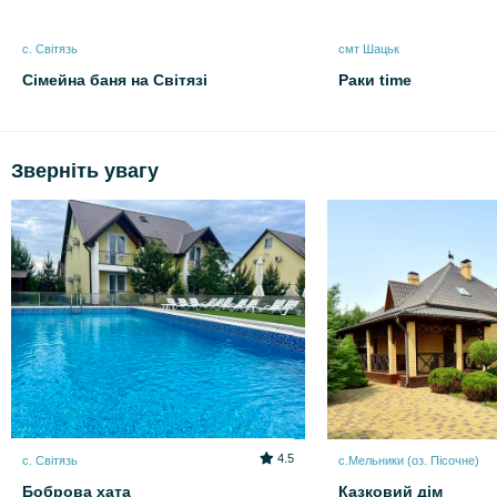
с. Світязь
смт Шацьк
Сімейна баня на Світязі
Раки time
Зверніть увагу
4.5
с. Світязь
с.Мельники (оз. Пісочне)
Боброва хата
Казковий дім