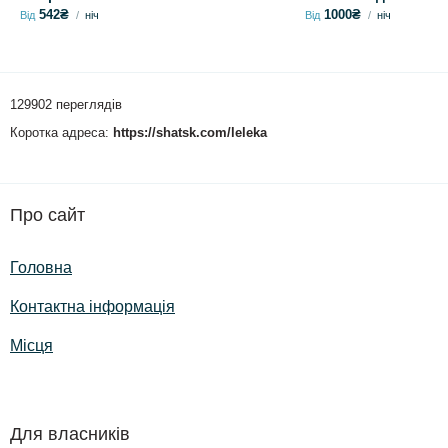
542₴
1000₴
Від
ніч
Від
ніч
129902 переглядів
Коротка адреса:
https://shatsk.com/leleka
Про сайт
Головна
Контактна інформація
Місця
Для власників