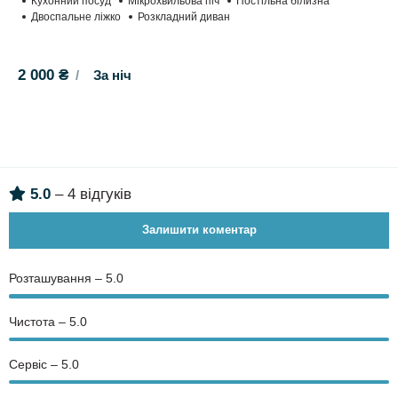
Кухонний посуд
Мікрохвильова піч
Постільна білизна
Двоспальне ліжко
Розкладний диван
2 000 ₴
За ніч
5.0
– 4 відгуків
Залишити коментар
Розташування – 5.0
Чистота – 5.0
Сервіс – 5.0