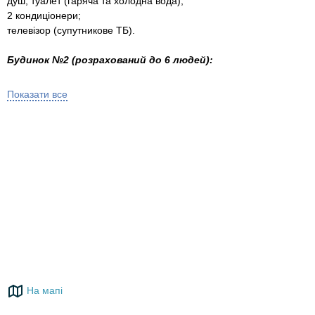
душ, туалет (гаряча та холодна вода);
2 кондиціонери;
телевізор (супутникове ТБ).
Будинок №2 (розрахований до 6 людей):
2 спальні (в одній двохспальне ліжко, в іншій - двохспальне
ліжко і розкладний диван);
Показати все
кухня повністю устаткована (посуд, холодильник, мікрохвильова
піч, електрочайник, електроплита);
душ, туалет (гаряча та холодна вода);
2 кондиціонери;
телевізор (супутникове ТБ).
Ціна:
Будинок №1
-
3000 грн/доба.
Будинок №2
- 2000 грн/доба.
Травень, червень, вересень - знижки за домовленістю!
До ваших послуг:
На мапі
Wi-Fi;