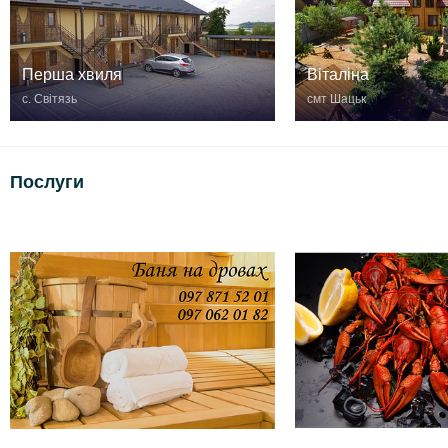
Перша хвиля
Віталіна
с. Світязь
смт Шацьк
Послуги