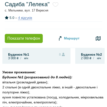
Садиба "Лелека"
с. Мельники, вул. 17 Вересня
5.0
–
4 відгуків
Маршрут
Показати телефон
Будинок №1
8
Будинок №2
3 000 ₴
ніч
2 000 ₴
ніч
Умови проживання:
Будинок №1 (розрахований до 8 людей):
вітальня (розкладний диван);
2 спальні (в одній двохспальне ліжко, в іншій - двохспальне і
полуторне ліжко);
кухня повністю устаткована (посуд, холодильник, мікрохвильова
піч, електрочайник, електроплита);