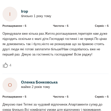
Ігор
І
близько 1 року тому
Розташування – 5
Чистота – 5
Сервіс – 5
Орендували вже кілька раз.Житло,розташування,територія нам дуже
підходить оскільки є малі діти.Господарі гостинні і не прикрі.По цінах
як домовились так і було,ніхто не розказував що за брамою стоять
другі люди які готові заплатити більше!Нам сподобалось вже не
перший раз. Дякую за гостинність господарям! Всім раджу!
4
Оленка Бонковська
О
майже 2 років тому
Розташування – 5
Чистота – 5
Сервіс – 5
Дякуємо пані Тетяні за чудовий відпочинок.Апартаменти супер,до
озера близько.Всі комфортні умови для відпочинку і проживання.