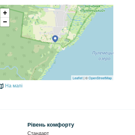
+
−
Leaflet
| ©
OpenStreetMap
На мапі
Рівень комфорту
Стандарт