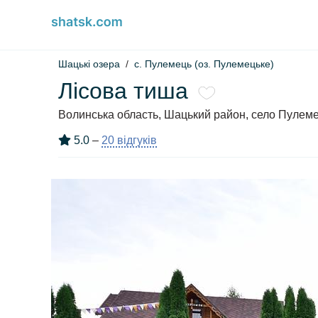
Шацькі озера
с. Пулемець (оз. Пулемецьке)
Лісова тиша
Волинська область, Шацький район, село Пулеме
5.0
–
20 відгуків