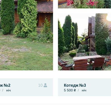
дж №2
10
Котедж №3
₴
ніч
5 500 ₴
ніч