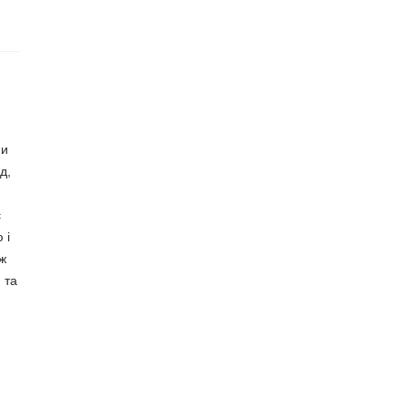
ми
д,
є
 і
яж
 та