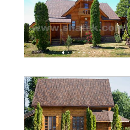
До ваших послуг:
WiFi;
автостоянка;
альтанка;
криті тераси;
дитяче містечко;
батут;
іграшки для дітей;
гойдалки;
зони відпочинку;
лежаки;
печі на дровах;
мангал;
човни;