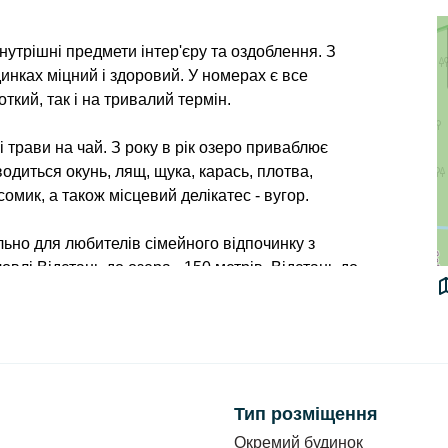
утрішні предмети інтер'єру та оздоблення. З
динках міцний і здоровий. У номерах є все
кий, так і на тривалий термін.
 трави на чай. З року в рік озеро приваблює
водиться окунь, лящ, щука, карась, плотва,
сомик, а також місцевий делікатес - вугор.
ьно для любителів сімейного відпочинку з
овлі.Відстань до озера - 150 метрів. Відстань до
окремий двомісний номер.
ремим входом з вулиці. 2, 3-місні номери на 1
Тип розміщення
Окремий будинок