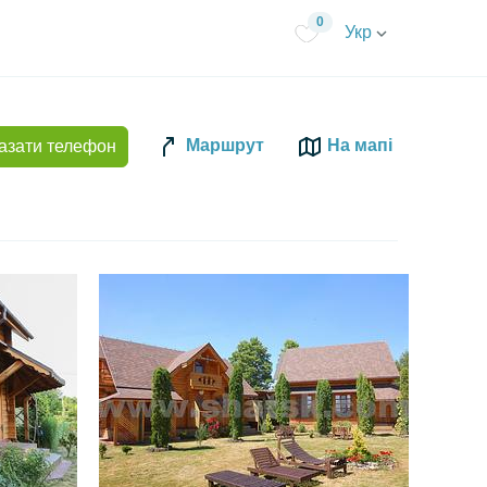
0
Укр
Маршрут
На мапі
азати телефон