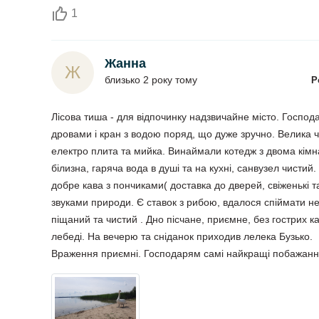
1
Жанна
Ж
близько 2 року тому
Р
Лісова тиша - для відпочинку надзвичайне місто. Господа
дровами і кран з водою поряд, що дуже зручно. Велика ч
електро плита та мийка. Винаймали котедж з двома кімнат
білизна, гаряча вода в душі та на кухні, санвузел чистий
добре кава з пончиками( доставка до дверей, свіженькі т
звуками природи. Є ставок з рибою, вдалося спіймати не
піщаний та чистий . Дно пісчане, приємне, без гострих 
лебеді. На вечерю та сніданок приходив лелека Бузько.
Враження приємні. Господарям самі найкращі побажанн