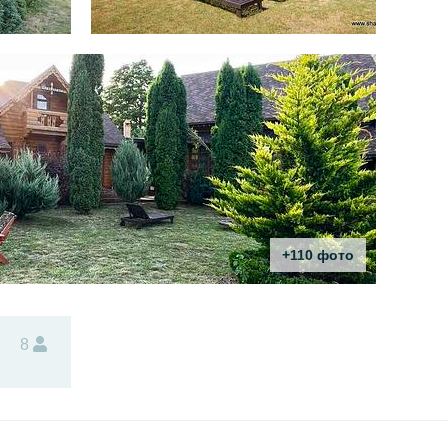
+110 фото
8