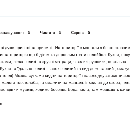
озташування – 5
Чистота – 5
Сервіс – 5
рі дуже привітні та приємні . На території є мангали з безкоштовни
иста територія що б дітям та дорослим грати волейбол. Кухня, посу
ами, ліжка великі та зручні матраци, є великі рушники, постільна
. Кухня та їдальня великі . Ганок великий та вид деже гарний , смаку
а теплі) Можна сутками сидіти на території і насолоджуватися тишею
 малого товстолоба, та смажити на мангалі. 5 хвилин до озера, пл
каменців чи мушлів, ходимо босоніж. Вода чиста, там мешкають качки
я .