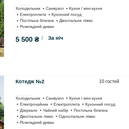
Холодильник
Санвузол
Кухня / міні-кухня
Електроплита
Кухонний посуд
Постільна білизна
Двоспальне ліжко
Розкладний диван
За ніч
5 500 ₴
Котедж №2
10 гостей
Холодильник
Санвузол
Кухня / міні-кухня
Електрочайник
Електроплита
Кухонний посуд
Дзеркало
Чайний набір
Постільна білизна
Двоспальне ліжко
Односпальне ліжко
Розкладний диван