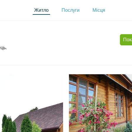
Житло
Послуги
Місця
Пок
ць.