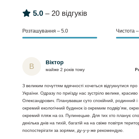
5.0
– 20 відгуків
Розташування – 5.0
Чистота –
Віктор
В
майже 2 років тому
Р
З великим почуттям вдячності хочеться відгукнутися про
України. Одразу по приїзду нас зустріло велике, красив
Олександрович. Планувавши суто спокійний, родинний і 
окремий екологічний будинок із окремим подвір’ям, окре
окремий пляж на оз. Пулинецьке. Для тих хто планує спо
декілька днів на тихій, багатій на на свіже повітря територ
поспостерігати за зорями, ду-у-у-же рекомендую.