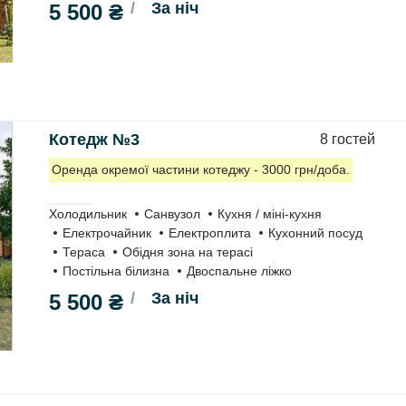
За ніч
5 500 ₴
Котедж №3
8 гостей
Оренда окремої частини котеджу - 3000 грн/доба.
Холодильник
Санвузол
Кухня / міні-кухня
Електрочайник
Електроплита
Кухонний посуд
Тераса
Обідня зона на терасі
Постільна білизна
Двоспальне ліжко
За ніч
5 500 ₴