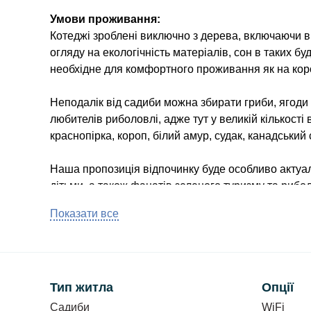
Умови проживання:
Котеджі зроблені виключно з дерева, включаючи вн
огляду на екологічність матеріалів, сон в таких бу
необхідне для комфортного проживання як на корот
Неподалік від садиби можна збирати гриби, ягоди і
любителів риболовлі, адже тут у великій кількості 
краснопірка, короп, білий амур, судак, канадський 
Наша пропозиція відпочинку буде особливо актуал
дітьми, а також фанатів зеленого туризму та рибол
шацького національного парку - 200 метрів.
Показати все
Котедж №1.
Вміщує до 10 осіб. Всього в будинку 4 номери. Є 
Котедж №2
Вміщає до 10 осіб. Всього в будинку 3 номери з ок
Тип житла
Опції
поверсі і 5-тимісний на 2 поверсі.
Садиби
WiFi