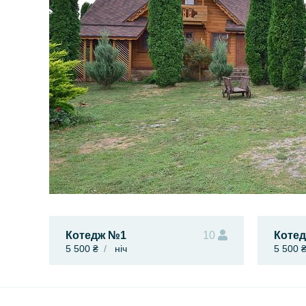
Котедж №1
10
Коте
5 500 ₴
ніч
5 500 