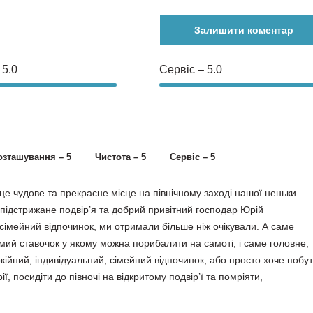
Залишити коментар
 5.0
Сервіс – 5.0
озташування – 5
Чистота – 5
Сервіс – 5
 це чудове та прекрасне місце на північному заході нашої неньки
о підстрижане подвір’я та добрий привітний господар Юрій
сімейний відпочинок, ми отримали більше ніж очікували. А саме
мий ставочок у якому можна порибалити на самоті, і саме головне,
кійний, індивідуальний, сімейний відпочинок, або просто хоче побу
ії, посидіти до півночі на відкритому подвір’ї та помріяти,