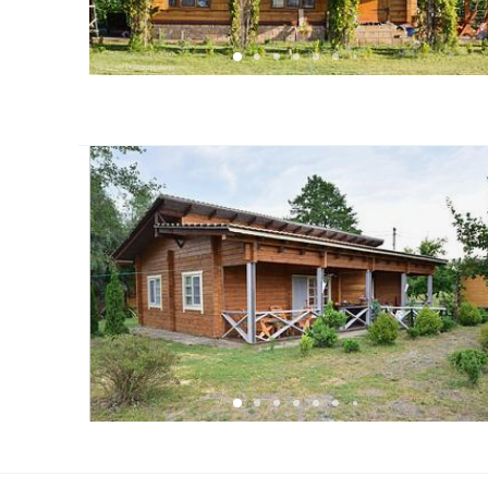
дрова;
велосипеди.
За окрему платню:
харчування.