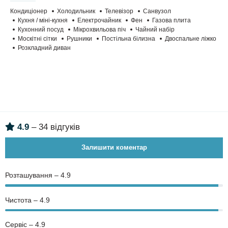
Кондиціонер
Холодильник
Телевізор
Санвузол
Кухня / міні-кухня
Електрочайник
Фен
Газова плита
Кухонний посуд
Мікрохвильова піч
Чайний набір
Москітні сітки
Рушники
Постільна білизна
Двоспальне ліжко
Розкладний диван
4.9
– 34 відгуків
Залишити коментар
Розташування – 4.9
Чистота – 4.9
Сервіс – 4.9