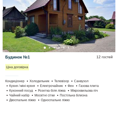
Будинок №1
12 гостей
Ціна договірна
Кондиціонер
Холодильник
Телевізор
Санвузол
Кухня / міні-кухня
Електрочайник
Фен
Газова плита
Кухонний посуд
Розетка біля ліжка
Мікрохвильова піч
Чайний набір
Москітні сітки
Постільна білизна
Двоспальне ліжко
Односпальне ліжко