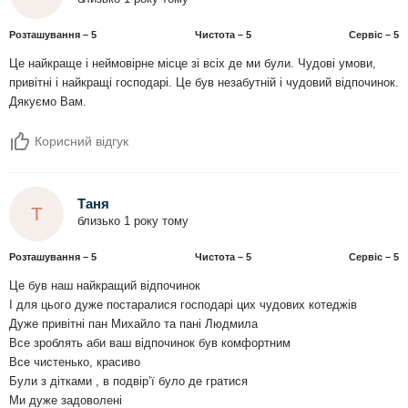
Розташування – 5
Чистота – 5
Сервіс – 5
Це найкраще і неймовірне місце зі всіх де ми були. Чудові умови,
привітні і найкращі господарі. Це був незабутній і чудовий відпочинок.
Дякуємо Вам.
Корисний відгук
Таня
Т
близько 1 року тому
Розташування – 5
Чистота – 5
Сервіс – 5
Це був наш найкращий відпочинок
І для цього дуже постаралися господарі цих чудових котеджів
Дуже привітні пан Михайло та пані Людмила
Все зроблять аби ваш відпочинок був комфортним
Все чистенько, красиво
Були з дітками , в подвір’ї було де гратися
Ми дуже задоволені