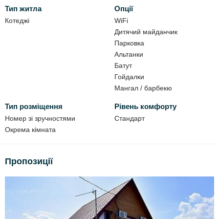
Тип житла
Опції
На території:
Котеджі
WiFi
Кухня в дворі
(окрема будівля) - мийка, холодильник, набір
Дитячий майданчик
посуду, каструлі, плита, електрочайник.
Парковка
На веранді в кухні:
м'який куточок, обідній стіл, стільці.
Альтанки
Батут
Ціна:
договірна.
Гойдалки
З домашніми тваринами на відпочинок не приймаємо!
Мангал / барбекю
До ваших послуг:
Тип розміщення
Рівень комфорту
Номер зі зручностями
Стандарт
WIFI;
Окрема кімната
автостоянка;
мангал;
Пропозиції
альтанка;
гойдалки;