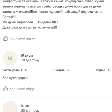
комфортний та охайний, в кожній кімнаті кондиціонер супер, кухня
велика окрема і є все що треба. Бесідка дуже простора та дуже
затишна + плазма!Все просто чудово!!! найкращий відпочинок на
Світязі!!!
Ми дуже задоволені!!!Приїдемо ЩЕ!
Дуже Вам дякуємо за гостинність!!!
Корисний відгук
Макси
М
19 дня тому
Розташування – 5
Чистота – 5
Сервіс – 5
Все було чудово
Корисний відгук
Інна
І
23 дня тому