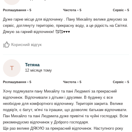
Розташування – 5
Чистота – 5
Сервіс – 5
Дуже гарне місце для відпочинку . Пану Михайлу велике дякуємо за
сервіс, доглянуту територію, прекрасну воду, а це рідкість на Світязі.
Дякую за гарний відпочинок! 🥰🥰♥️♥️♥️
Корисний відгук
Тетяна
Т
12 місяця тому
Розташування – 5
Чистота – 5
Сервіс – 5
Хочу подякувати пану Михайлу та пані Людмилі за прекрасний
відпочинок. Відпочивали з дітьми і друзями. В будинку є все
необхідне для комфортного відпочинку. Територія закрита. Велике
подвір'я, є батут, м'ячі та іграшки, що дозволяє батькам відпочивати.
Пан Михайло та пані Людмила дуже привітні та чуйні господарі. Всім
рекомендуємо відпочинок у Доброго господаря.
Ще раз велике ДЯКУЮ за прекрасний відпочинок. Наступного року