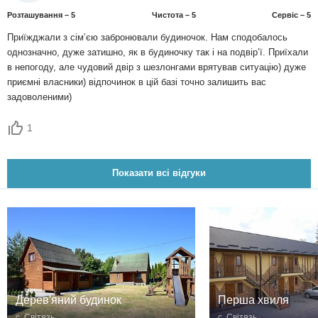
Розташування – 5
Чистота – 5
Сервіс – 5
Приїжджали з сімʼєю забронювали будиночок. Нам сподобалось
однозначно, дуже затишно, як в будиночку так і на подвірʼї. Приїхали
в непогоду, але чудовий двір з шезлонгами врятував ситуацію) дуже
приємні власники) відпочинок в цій базі точно залишить вас
задоволеними)
1
Показати всі відгуки
Дерев'яний будинок
Перша хвиля
с. Світязь
с. Світязь