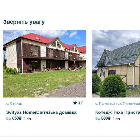
Зверніть увагу
4.7
с. Світязь
с. Пулемець (оз. Пулемець
Svityaz Home/Світязька домівка
Котедж Тиха Прист
650₴
600₴
Від
ніч
Від
ніч