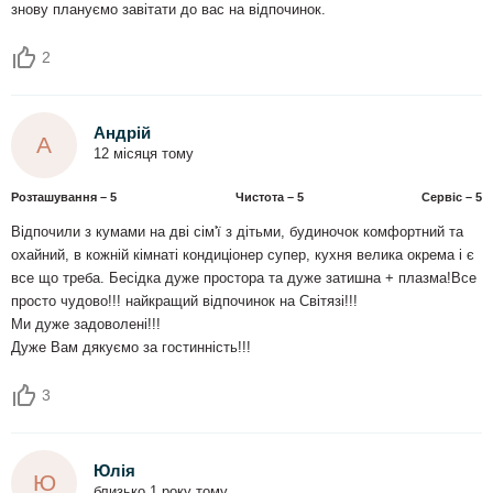
знову плануємо завітати до вас на відпочинок.
2
Андрій
А
12 місяця тому
Розташування – 5
Чистота – 5
Сервіс – 5
Відпочили з кумами на дві сім'ї з дітьми, будиночок комфортний та
охайний, в кожній кімнаті кондиціонер супер, кухня велика окрема і є
все що треба. Бесідка дуже простора та дуже затишна + плазма!Все
просто чудово!!! найкращий відпочинок на Світязі!!!
Ми дуже задоволені!!!
Дуже Вам дякуємо за гостинність!!!
3
Юлія
Ю
близько 1 року тому