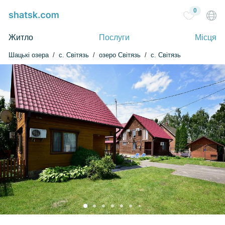
0
Житло
Послуги
Місця
Шацькі озера
c. Світязь
озеро Світязь
с. Світязь