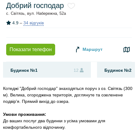
Добрий господар
с. Світязь, вул. Набережна, 52а
4.9
–
34 відгуків
Маршрут
Показати телефон
Будинок №1
12
Будинок №2
Котеджі "Добрий господар" знаходяться поруч з оз. Світязь (300
м). Велика, огороджена територія, доглянуте та озеленене
подвір'я. Прямий вихід до озера.
Умови проживання:
До ваших послуг два будинки з усіма умовами для
комфортабельного відпочинку.