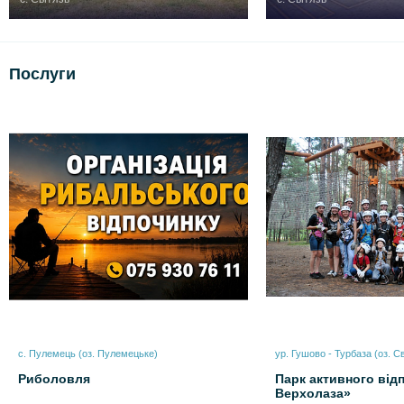
Послуги
с. Пулемець (оз. Пулемецьке)
ур. Гушово - Турбаза (оз. Св
Риболовля
Парк активного від
Верхолаза»