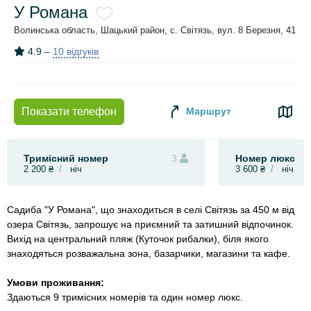
У Романа
Волинська область, Шацький район, с. Світязь, вул. 8 Березня, 41
4.9
–
10 відгуків
Маршрут
Показати телефон
Тримісний номер
3
Номер люкс
2 200 ₴
ніч
3 600 ₴
ніч
Садиба "У Романа", що знаходиться в селі Світязь за 450 м від
озера Світязь, запрошує на приємний та затишний відпочинок.
Вихід на центральний пляж (Куточок рибалки), біля якого
знаходяться розважальна зона, базарчики, магазини та кафе.
Умови проживання:
Здаються 9 тримісних номерів та один номер люкс.