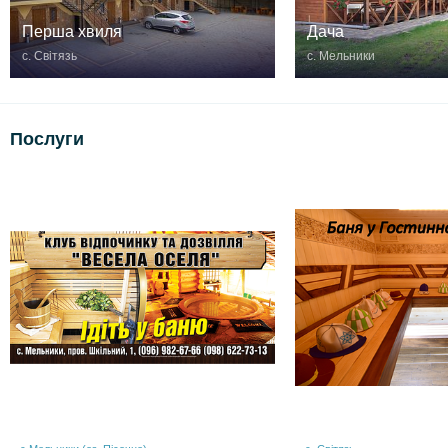
Перша хвиля
Дача
с. Світязь
с. Мельники
Послуги