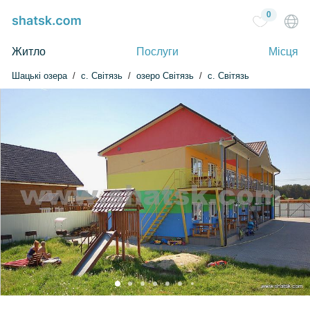
0
Житло
Послуги
Місця
Шацькі озера
c. Світязь
озеро Світязь
с. Світязь