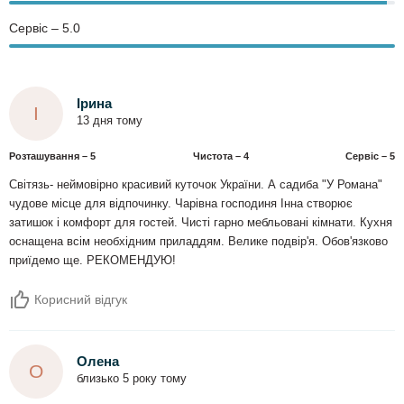
Сервіс – 5.0
Ірина
І
13 дня тому
Розташування – 5
Чистота – 4
Сервіс – 5
Світязь- неймовірно красивий куточок України. А садиба "У Романа"
чудове місце для відпочинку. Чарівна господиня Інна створює
затишок і комфорт для гостей. Чисті гарно мебльовані кімнати. Кухня
оснащена всім необхідним приладдям. Велике подвір'я. Обов'язково
приїдемо ще. РЕКОМЕНДУЮ!
Корисний відгук
Олена
О
близько 5 року тому