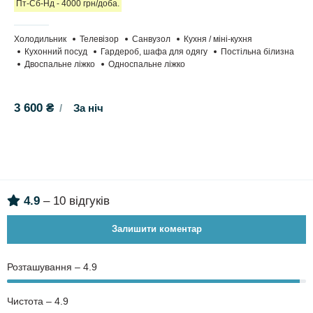
Пт-Сб-Нд - 4000 грн/доба.
Холодильник
Телевізор
Санвузол
Кухня / міні-кухня
Кухонний посуд
Гардероб, шафа для одягу
Постільна білизна
Двоспальне ліжко
Односпальне ліжко
3 600 ₴
За ніч
4.9
– 10 відгуків
Залишити коментар
Розташування – 4.9
Чистота – 4.9