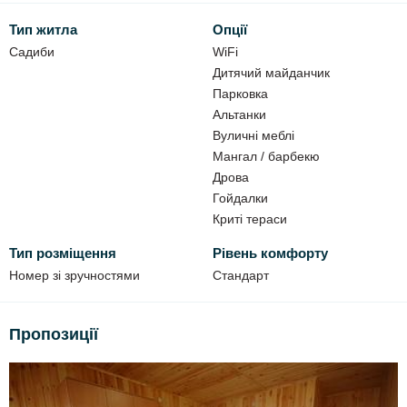
Тип житла
Опції
До ваших послуг:
Садиби
WiFi
автостоянка,
Дитячий майданчик
WI-FI,
Парковка
Альтанки
гойдалки,
Вуличні меблі
альтанки,
Мангал / барбекю
мангали,
Дрова
пісочниця,
Гойдалки
дрова.
Криті тераси
Тип розміщення
Рівень комфорту
Номер зі зручностями
Стандарт
Пропозиції