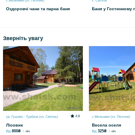
с.Мельники (оз. Пісочне)
с. Світязь
Оздоровчі чани та парна баня
Баня у Гостинному п
Зверніть увагу
4.8
ур. Гушово - Турбаза (оз. Світязь)
с.Мельники (оз. Пісочне)
Лісовик
Весела оселя
800₴
325₴
Від
ніч
Від
ніч