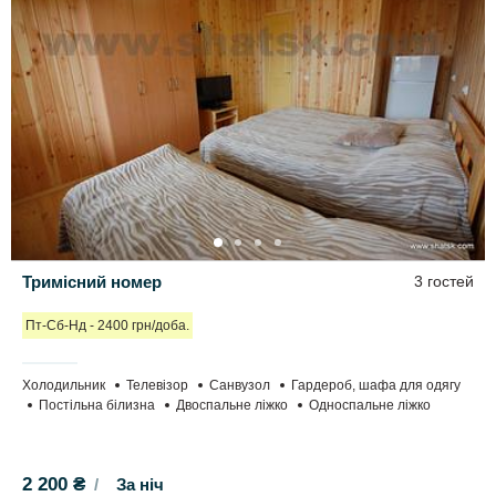
Тримісний номер
3 гостей
Пт-Сб-Нд - 2400 грн/доба.
Холодильник
Телевізор
Санвузол
Гардероб, шафа для одягу
Постільна білизна
Двоспальне ліжко
Односпальне ліжко
2 200 ₴
За ніч