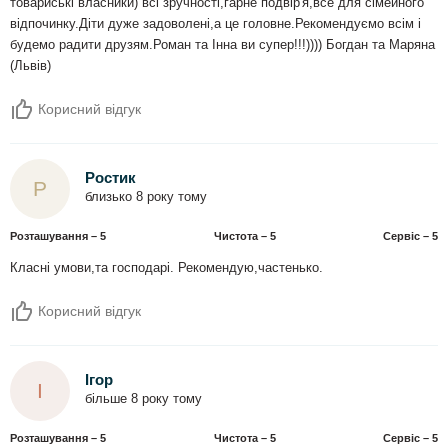
товариські власники) всі зручності,гарне подвір'я,все для сімейного
відпочинку.Діти дуже задоволені,а це головне.Рекомендуємо всім і
будемо радити друзям.Роман та Інна ви супер!!!)))) Богдан та Маряна
(Львів)
Корисний відгук
Ростик
Р
близько 8 року тому
Розташування – 5
Чистота – 5
Сервіс – 5
Класні умови,та господарі. Рекомендую,частенько.
Корисний відгук
Ігор
І
більше 8 року тому
Розташування – 5
Чистота – 5
Сервіс – 5