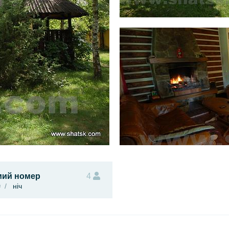
мий номер
4
₴
ніч