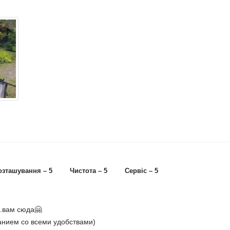
озташування – 5
Чистота – 5
Сервіс – 5
..вам сюда🤗
анием со всеми удобствами)