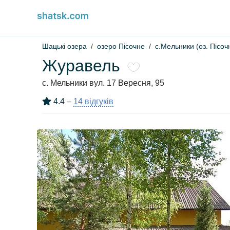
Шацькі озера
озеро Пісочне
с.Мельники (оз. Пісоч
Журавель
с. Мельники вул. 17 Вересня, 95
4.4
–
14 відгуків