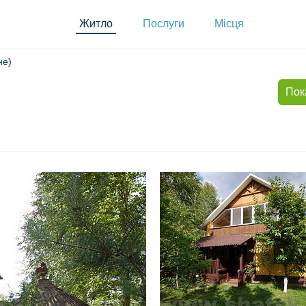
Житло
Послуги
Місця
не)
Пок