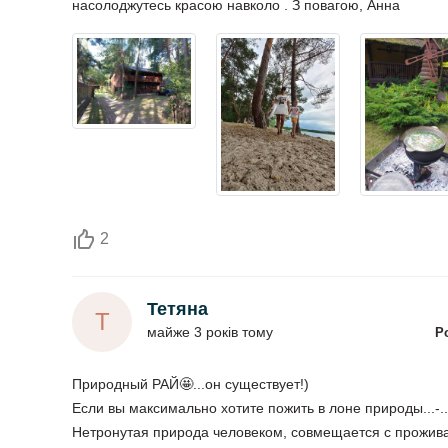
насолоджутесь красою навколо . З повагою, Анна
2
Тетяна
Т
майже 3 років тому
Р
Природный РАЙ🤩...он существует!)
Если вы максимально хотите пожить в лоне природы...-.
Нетронутая природа человеком, совмещается с прожив