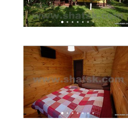
парковка,
криниця,
альтанка з піччю (підведена вода, є мийка),
гамак,
мангали,
батут (3 м.),
сауна (за окрему плату).