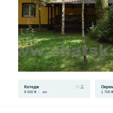
Котедж
10
Окре
8 500 ₴
ніч
1 700 