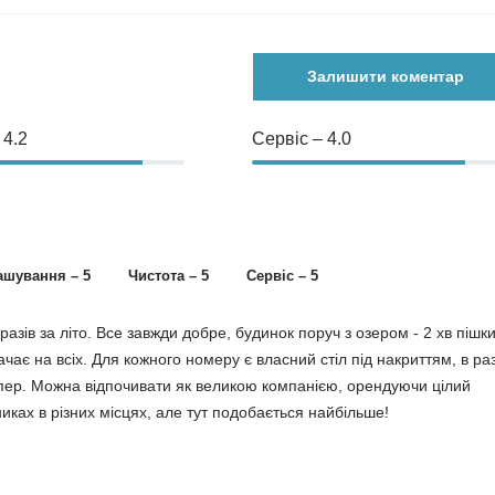
Залишити коментар
 4.2
Сервіс – 4.0
ашування – 5
Чистота – 5
Сервіс – 5
азів за літо. Все завжди добре, будинок поруч з озером - 2 хв пішки
ачає на всіх. Для кожного номеру є власний стіл під накриттям, в раз
супер. Можна відпочивати як великою компанією, орендуючи цілий
никах в різних місцях, але тут подобається найбільше!