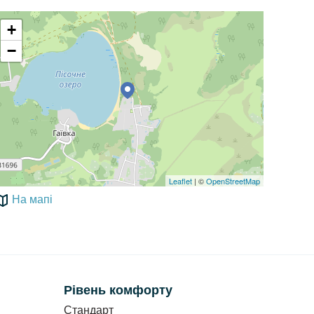
+
−
Leaflet
| ©
OpenStreetMap
На мапі
Рівень комфорту
Стандарт