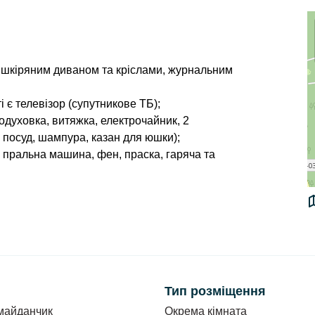
), шкіряним диваном та кріслами, журнальним
і є телевізор (супутникове ТБ);
одуховка, витяжка, електрочайник, 2
 посуд, шампура, казан для юшки);
, пральна машина, фен, праска, гаряча та
 кожній кімнаті є телевізор (супутникове ТБ);
Тип розміщення
майданчик
Окрема кімната