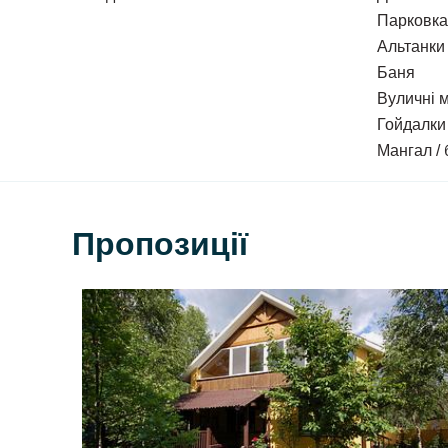
Перед будинком велика дерев'яна альтанка (5
Парковка
Альтанки
Також на території можна зняти окремий номе
Баня
Вуличні 
В будинку 5 номерів (усі 4 - місні).
Гойдалки
У номері:
двоспальне ліжко та розкладний диван, т
Мангал /
тумбочки. Три кімнати мають вихід на балкон.
Кухня
загальна на будинок, має дві робочих стіни
мікрохвильових печі, 2 електрочайника, посуд).
4 санвузли
(душова кабіна, туалет, умивальник, г
Пропозиції
Перед будинком крита тераса з двома розділен
Ціна:
Котедж (до 20 дорослих людей) - 8500 грн/доба.
Окремий номер - 1700 грн/добу.
Можливі додаткові місця.
До ваших послуг: