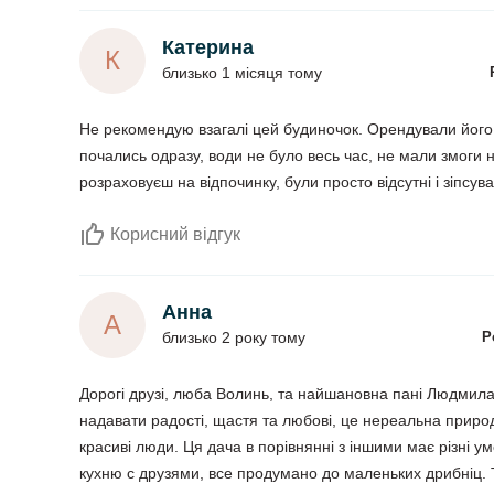
Катерина
К
близько 1 місяця тому
Не рекомендую взагалі цей будиночок. Орендували його 
почались одразу, води не було весь час, не мали змоги н
розраховуєш на відпочинку, були просто відсутні і зіпсув
Корисний відгук
Анна
А
близько 2 року тому
Р
Дорогі друзі, люба Волинь, та найшановна пані Людмил
надавати радості, щастя та любові, це нереальна природ
красиві люди. Ця дача в порівнянні з іншими має різні ум
кухню с друзями, все продумано до маленьких дрибніц. 