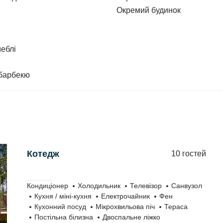
0 м.кв.) з столом та лавками.
Окремий будинок
р у двоповерховому будинку зі зрубу.
меблі
елевізор (супутникове ТБ), стільці, шкаф,
 барбекю
 (4 холодильники, 2 електроплити, 2
аряча та холодна вода).
ими столами та лавками.
Котедж
10 гостей
Кондиціонер
Холодильник
Телевізор
Санвузол
Кухня / міні-кухня
Електрочайник
Фен
Кухонний посуд
Мікрохвильова піч
Тераса
Постільна білизна
Двоспальне ліжко