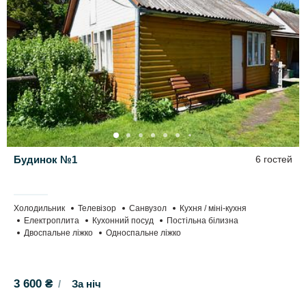
Будинок №1
6 гостей
Холодильник
Телевізор
Санвузол
Кухня / міні-кухня
Електроплита
Кухонний посуд
Постільна білизна
Двоспальне ліжко
Односпальне ліжко
3 600 ₴
За ніч