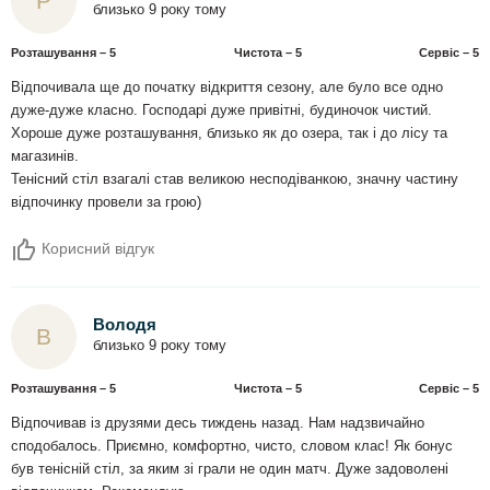
Р
близько 9 року тому
Розташування – 5
Чистота – 5
Сервіс – 5
Відпочивала ще до початку відкриття сезону, але було все одно
дуже-дуже класно. Господарі дуже привітні, будиночок чистий.
Хороше дуже розташування, близько як до озера, так і до лісу та
магазинів.
Тенісний стіл взагалі став великою несподіванкою, значну частину
відпочинку провели за грою)
Корисний відгук
Володя
В
близько 9 року тому
Розташування – 5
Чистота – 5
Сервіс – 5
Відпочивав із друзями десь тиждень назад. Нам надзвичайно
сподобалось. Приємно, комфортно, чисто, словом клас! Як бонус
був тенісній стіл, за яким зі грали не один матч. Дуже задоволені