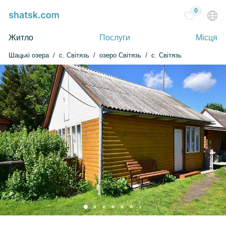
0
Житло
Послуги
Місця
Шацькі озера
c. Світязь
озеро Світязь
с. Світязь