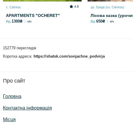
4.8
с. Світязь
ур. Гряда (оз. Світязь)
APARTMENTS "OCHERET"
Лісова казка (уроч
1300₴
650₴
Від
ніч
Від
ніч
152779 переглядів
Коротка адреса:
https://shatsk.com/sonjachne_podvirja
Про сайт
Головна
Контактна інформація
Місця