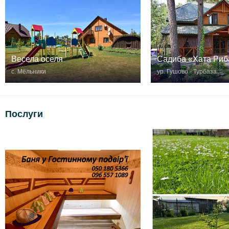
Весела оселя
Садиба «Хата Риб
с. Мельники
ур. Гушово - Турбаза
Послуги