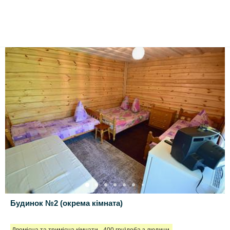
Будинок №2 (окрема кімната)
Двомісна та тримісна кімнати - 400 грн\доба з людини.