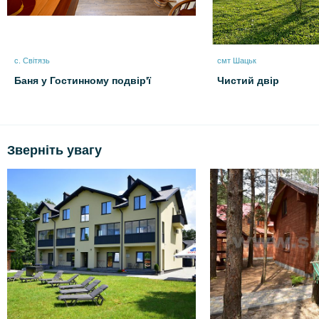
с. Світязь
смт Шацьк
Баня у Гостинному подвір'ї
Чистий двір
Зверніть увагу