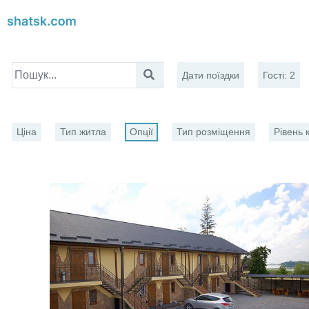
Дати поїздки
Гості
:
2
Ціна
Тип житла
Опції
Тип розміщення
Рівень