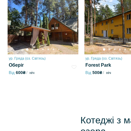
ур. Гряда (оз. Світязь)
ур. Гряда (оз. Світязь)
Оберіг
Forest Park
600₴
500₴
Від
ніч
Від
ніч
Котеджі з 