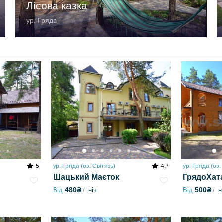
Лісова казка
ур. Гряда
5
ур. Гряда (оз. Світязь)
4.7
ур. Гряда (оз.
Шацький Маєток
ГрядоХат
480₴
500₴
Від
ніч
Від
н