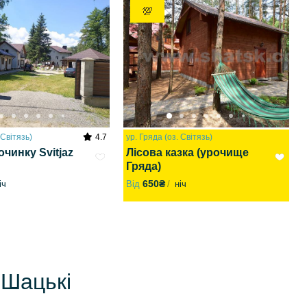
💯
 Світязь)
4.7
ур. Гряда (оз. Світязь)
очинку Svitjaz
Лісова казка (урочище
Гряда)
650₴
іч
Від
ніч
 Шацькі