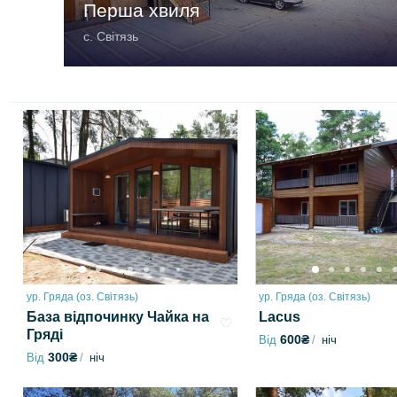
Перша хвиля
с. Світязь
ур. Гряда (оз. Світязь)
ур. Гряда (оз. Світязь)
База відпочинку Чайка на
Lacus
Гряді
600₴
Від
ніч
300₴
Від
ніч