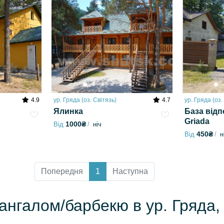
4.9
ур. Гряда (оз. Світязь)
4.7
ур. Гряда (оз.
Ялинка
База відп
Griada
1000₴
Від
ніч
450₴
Від
н
Попередня
1
Наступна
мангалом/барбекю в ур. Гряда,