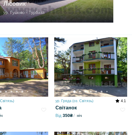
Лісовик
ур. Гушово - Турбаза
 Світязь)
ур. Гряда (оз. Світязь)
4.1
а
Світанок
350₴
іч
Від
ніч