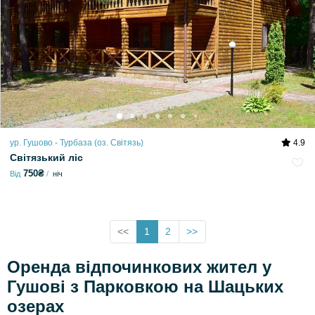
ур. Гушово - Турбаза (оз. Світязь)
4.9
Світязький ліс
750₴
Від
ніч
<<
1
2
>>
Оренда відпочинкових жител у
Гушові з Парковкою на Шацьких
озерах