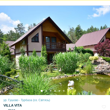
ур. Гушово - Турбаза (оз. Світязь)
VILLA VITA