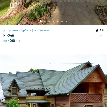
ур. Гушово - Турбаза (оз. Світязь)
4.9
У Юлії
400₴
Від
ніч