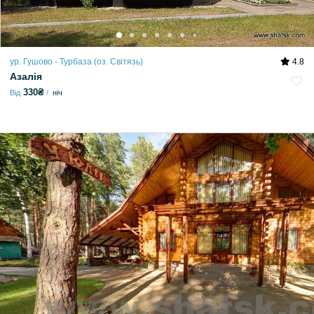
ур. Гушово - Турбаза (оз. Світязь)
4.8
Азалія
330₴
Від
ніч