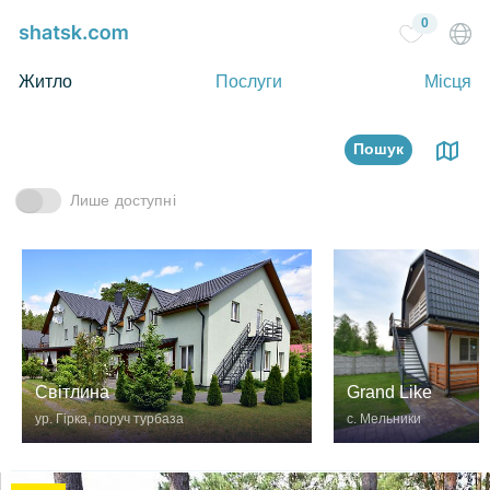
0
Житло
Послуги
Місця
Пошук
Лише доступні
Grand Like
Світлина
с. Мельники
ур. Гірка, поруч турбаза