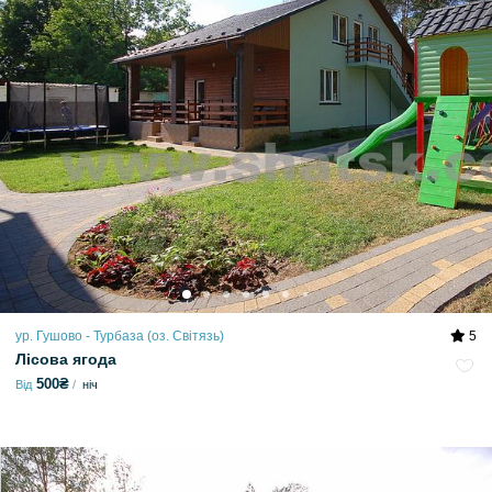
ур. Гушово - Турбаза (оз. Світязь)
5
Лісова ягода
500₴
Від
ніч