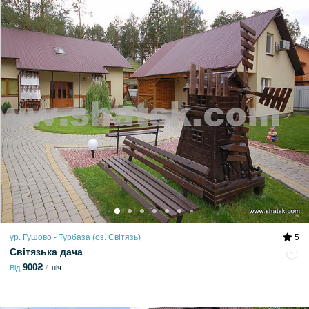
ур. Гушово - Турбаза (оз. Світязь)
5
Світязька дача
900₴
Від
ніч