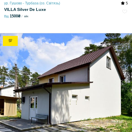
ур. Гушово - Турбаза (оз. Світязь)
5
VILLA Silver De Luxe
1500₴
Від
ніч
💯