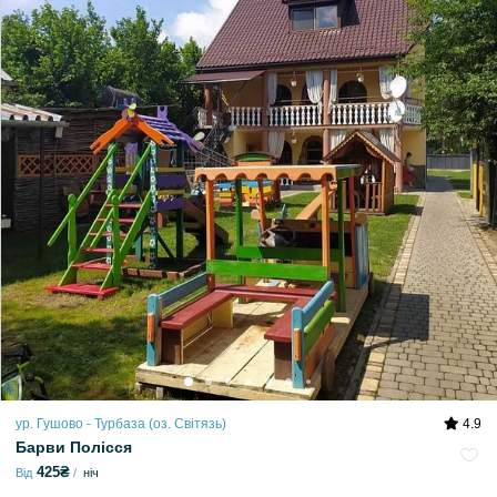
ур. Гушово - Турбаза (оз. Світязь)
4.9
Барви Полісся
425₴
Від
ніч