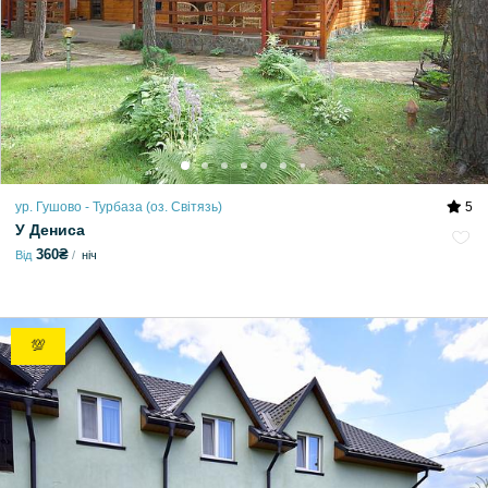
ур. Гушово - Турбаза (оз. Світязь)
5
У Дениса
360₴
Від
ніч
💯