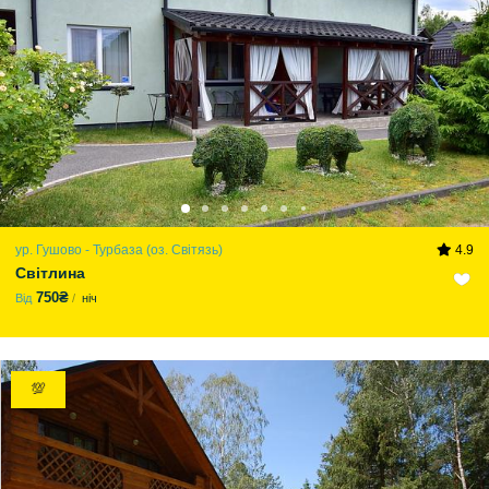
ур. Гушово - Турбаза (оз. Світязь)
4.9
Світлина
750₴
Від
ніч
💯