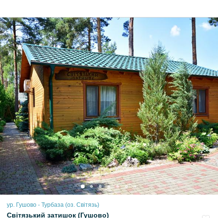
ур. Гушово - Турбаза (оз. Світязь)
Світязький затишок (Гушово)