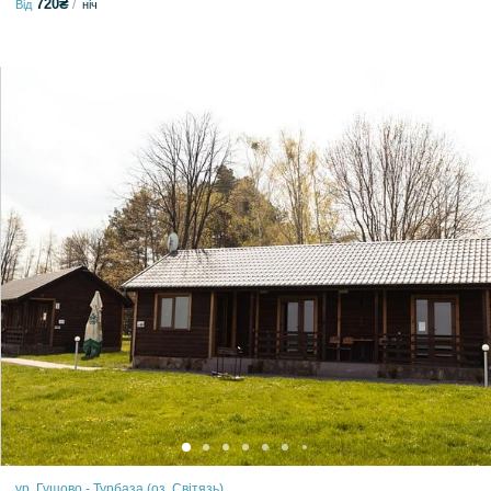
720₴
Від
ніч
ур. Гушово - Турбаза (оз. Світязь)