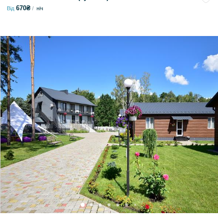
670₴
Від
ніч