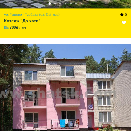
ур. Гушово - Турбаза (оз. Світязь)
5
Котедж "До хати"
700₴
Від
ніч