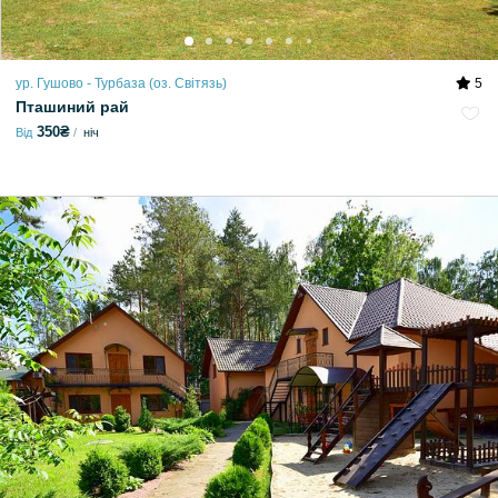
ур. Гушово - Турбаза (оз. Світязь)
5
Пташиний рай
350₴
Від
ніч