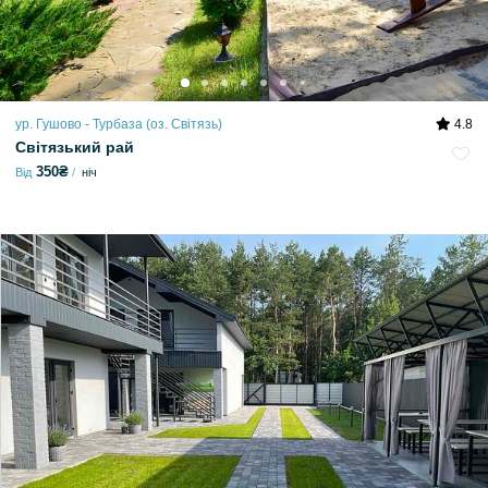
ур. Гушово - Турбаза (оз. Світязь)
4.8
Світязький рай
350₴
Від
ніч