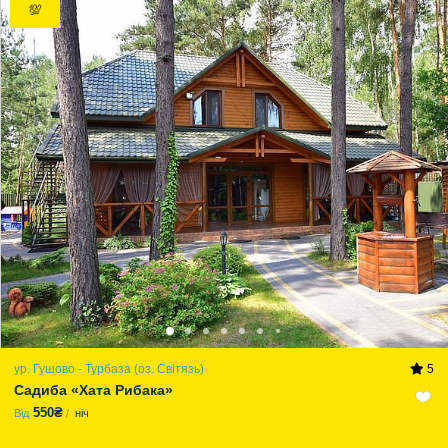
💯
ур. Гушово - Турбаза (оз. Світязь)
5
Садиба «Хата Рибака»
550₴
Від
ніч