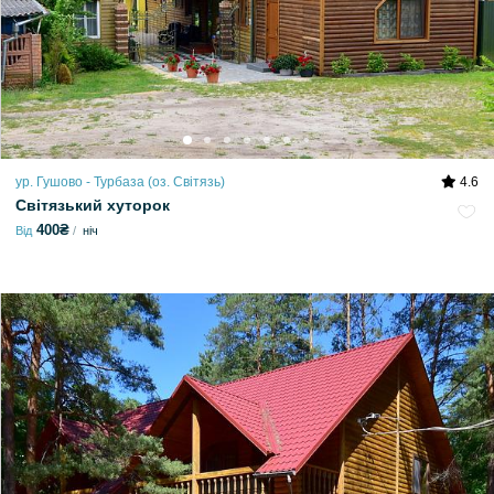
ур. Гушово - Турбаза (оз. Світязь)
4.6
Світязький хуторок
400₴
Від
ніч