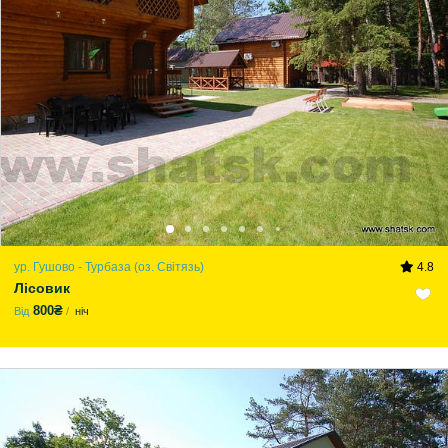
ур. Гушово - Турбаза (оз. Світязь)
4.8
Лісовик
800₴
Від
ніч