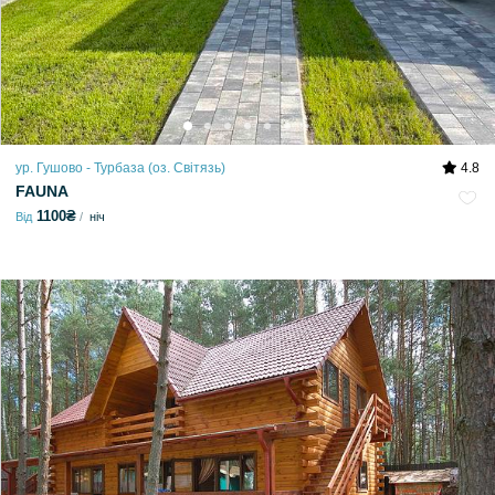
ур. Гушово - Турбаза (оз. Світязь)
4.8
FAUNA
1100₴
Від
ніч