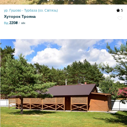
ур. Гушово - Турбаза (оз. Світязь)
5
Хуторок Трояна
220₴
Від
ніч