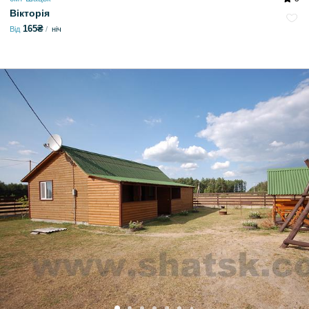
Вікторія
165₴
Від
ніч