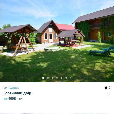
смт Шацьк
5
Гостинний двір
400₴
Від
ніч