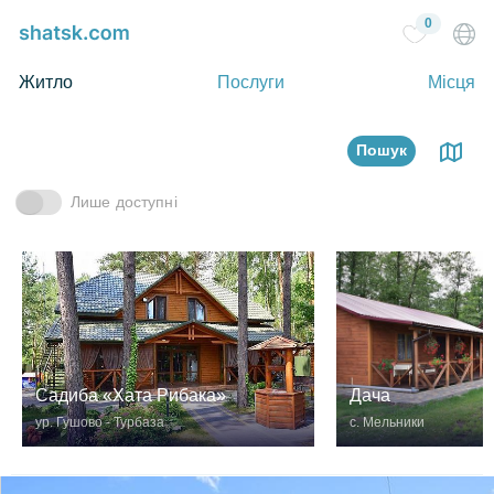
0
Житло
Послуги
Місця
Пошук
Лише доступні
Садиба «Хата Рибака»
Дача
ур. Гушово - Турбаза
с. Мельники