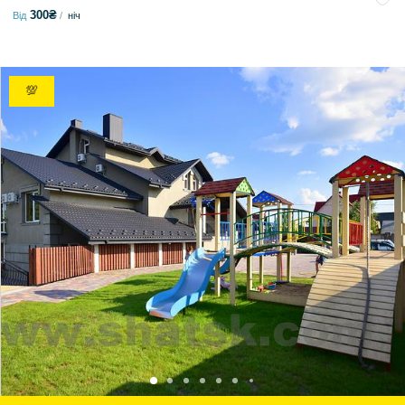
300₴
Від
ніч
💯