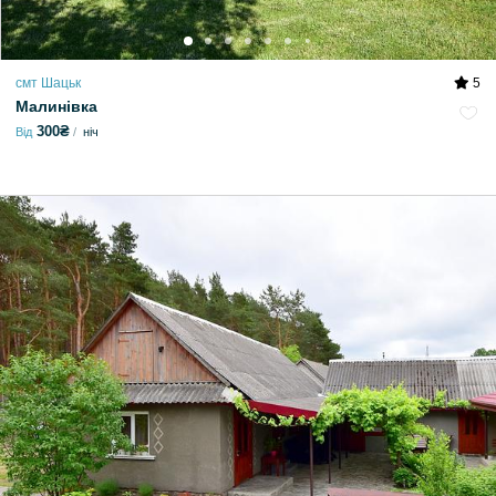
смт Шацьк
5
Малинівка
300₴
Від
ніч