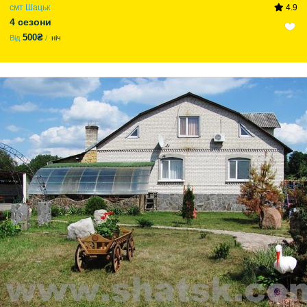
смт Шацьк
4.9
4 сезони
500₴
Від
ніч