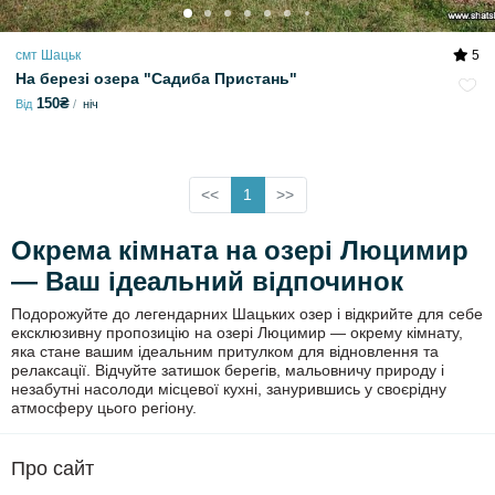
смт Шацьк
5
На березі озера "Садиба Пристань"
150₴
Від
ніч
<<
1
>>
Окрема кімната на озері Люцимир
— Ваш ідеальний відпочинок
Подорожуйте до легендарних Шацьких озер і відкрийте для себе
ексклюзивну пропозицію на озері Люцимир — окрему кімнату,
яка стане вашим ідеальним притулком для відновлення та
релаксації. Відчуйте затишок берегів, мальовничу природу і
незабутні насолоди місцевої кухні, занурившись у своєрідну
атмосферу цього регіону.
Про сайт