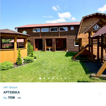
смт Шацьк
АРТЕВІКА
700₴
Від
ніч