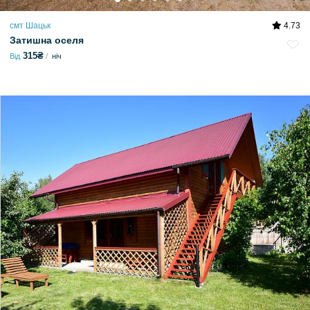
смт Шацьк
4.73
Затишна оселя
315₴
Від
ніч