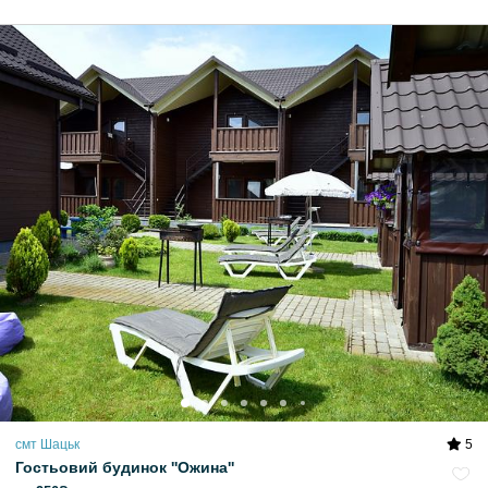
смт Шацьк
5
Гостьовий будинок ''Ожина''