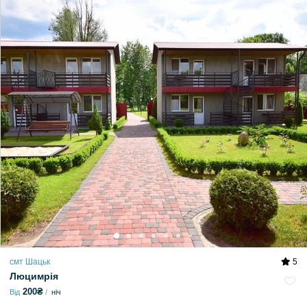
смт Шацьк
5
Люцимрія
200₴
Від
ніч