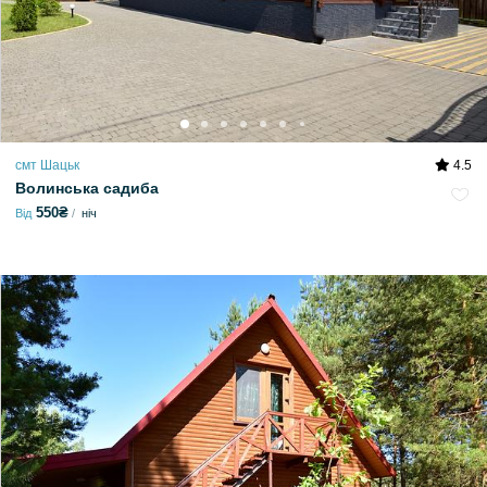
смт Шацьк
4.5
Волинська садиба
550₴
Від
ніч