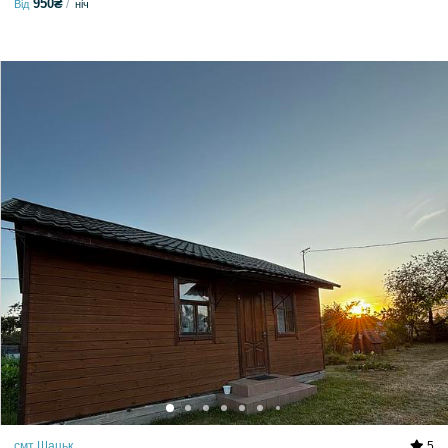
950₴
Від
ніч
смт Шацьк
5