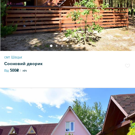
смт Шацьк
Сосновий дворик
500₴
Від
ніч