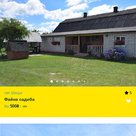
смт Шацьк
5
Файна садиба
500₴
Від
ніч