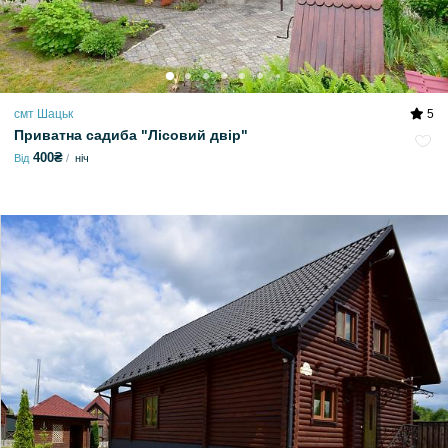
смт Шацьк
5
Приватна садиба "Лісовий двір"
400₴
Від
ніч