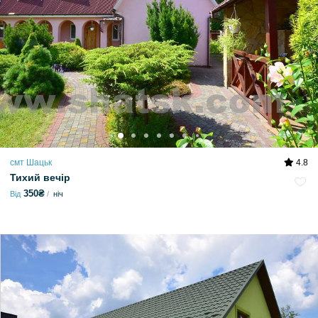
смт Шацьк
4.8
Тихий вечір
350₴
Від
ніч