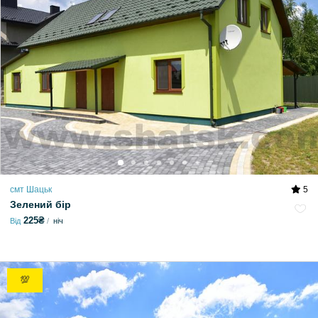
смт Шацьк
5
Зелений бір
225₴
Від
ніч
💯