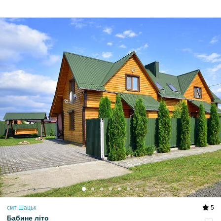
смт Шацьк
5
Бабине літо