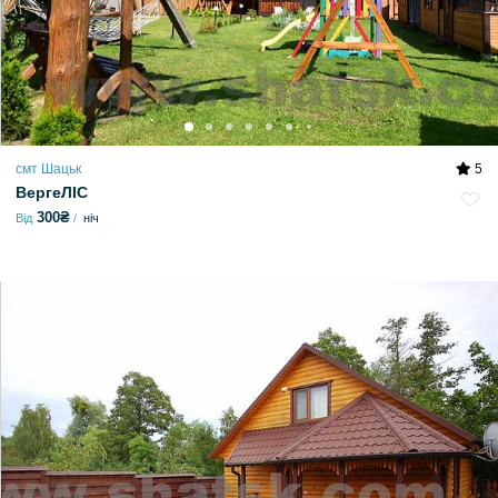
смт Шацьк
5
ВергеЛІС
300₴
Від
ніч