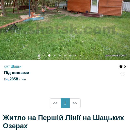
смт Шацьк
5
Під соснами
285₴
Від
ніч
<<
1
>>
Житло на Першій Лінії на Шацьких
Озерах