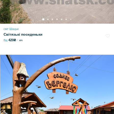
смт Шацьк
Світязькі посиденьки
420₴
Від
ніч