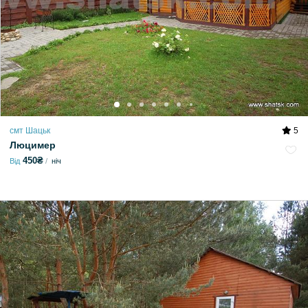
смт Шацьк
5
Люцимер
450₴
Від
ніч