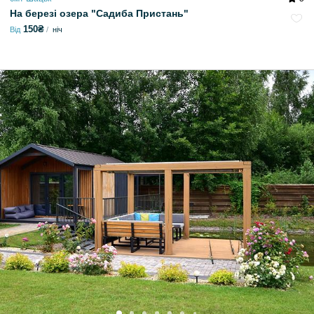
На березі озера "Садиба Пристань"
150₴
Від
ніч