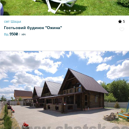
смт Шацьк
5
Гостьовий будинок ''Ожина''
950₴
Від
ніч