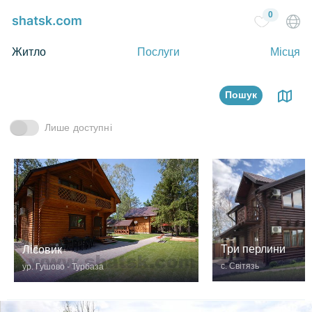
0
Житло
Послуги
Місця
Пошук
Лише доступні
Три перлини
Лісовик
с. Світязь
ур. Гушово - Турбаза