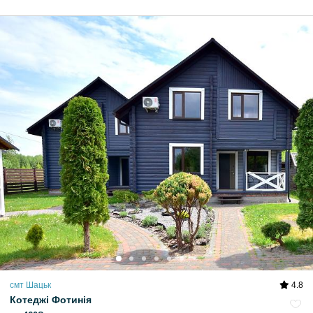
смт Шацьк
4.8
Котеджі Фотинія