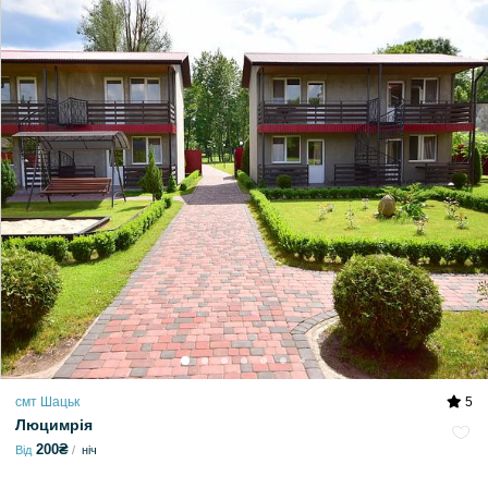
смт Шацьк
5
Люцимрія
200₴
Від
ніч