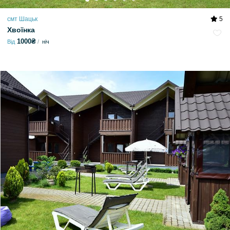
смт Шацьк
5
Хвоїнка
1000₴
Від
ніч