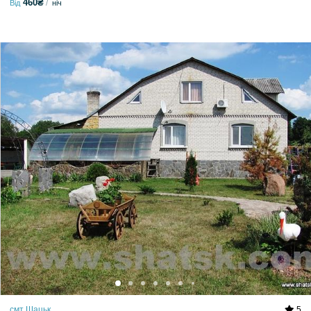
460₴
Від
ніч
смт Шацьк
5