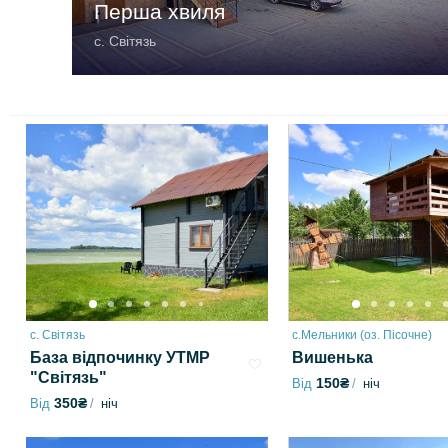
Перша хвиля
с. Світязь
с. Світязь
с.Мельники (оз. Пісочне)
База відпочинку УТМР
Вишенька
"Світязь"
150₴
Від
ніч
350₴
Від
ніч