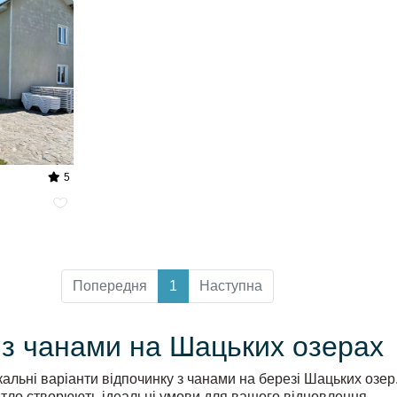
5
Попередня
1
Наступна
 з чанами на Шацьких озерах
кальні варіанти відпочинку з чанами на березі Шацьких озер.
тло створюють ідеальні умови для вашого відновлення.