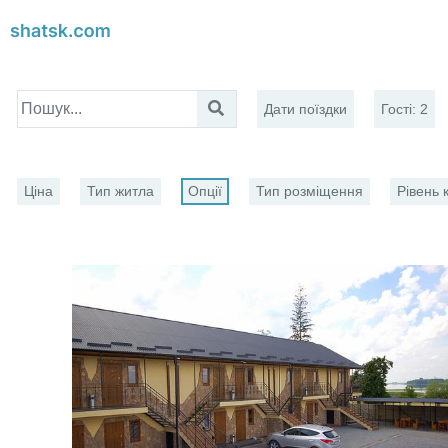
Дати поїздки
Гості
:
2
Ціна
Тип житла
Опції
Тип розміщення
Рівень