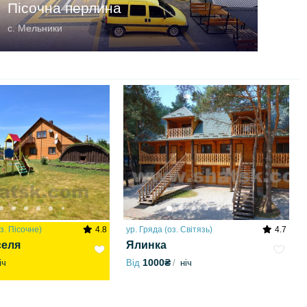
Пісочна перлина
с. Мельники
з. Пісочне)
4.8
ур. Гряда (оз. Світязь)
4.7
селя
Ялинка
1000₴
іч
Від
ніч