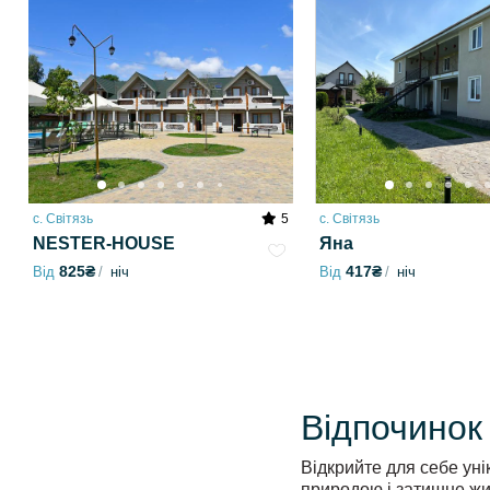
с. Світязь
5
с. Світязь
NESTER-HOUSE
Яна
825₴
417₴
Від
ніч
Від
ніч
Відпочинок
Відкрийте для себе уні
природою і затишне жи