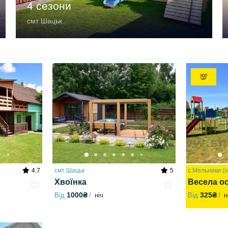
4 сезони
смт Шацьк
💯
4.7
смт Шацьк
5
с.Мельники (о
Хвоїнка
Весела о
1000₴
325₴
Від
ніч
Від
н