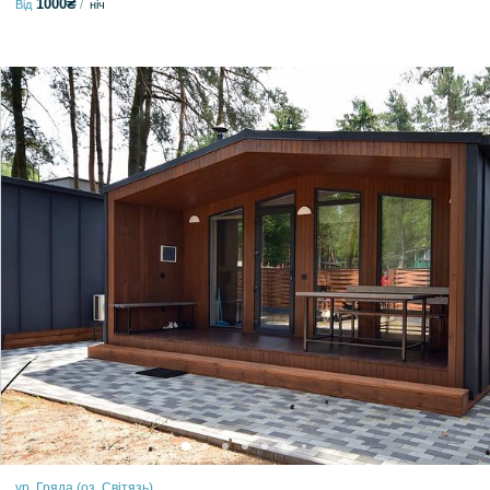
1000₴
Від
ніч
ур. Гряда (оз. Світязь)