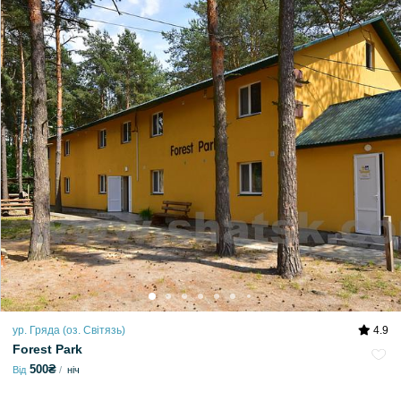
ур. Гряда (оз. Світязь)
4.9
Forest Park
500₴
Від
ніч