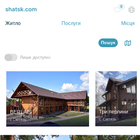
0
Житло
Послуги
Місця
Пошук
Лише доступні
Три перлини
BERLAIS
с. Світязь
с.Світязь