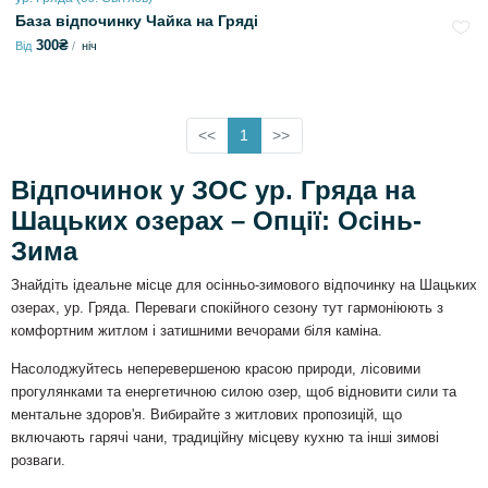
База відпочинку Чайка на Гряді
300₴
Від
ніч
<<
1
>>
Відпочинок у ЗОС ур. Гряда на
Шацьких озерах – Опції: Осінь-
Зима
Знайдіть ідеальне місце для осінньо-зимового відпочинку на Шацьких
озерах, ур. Гряда. Переваги спокійного сезону тут гармоніюють з
комфортним житлом і затишними вечорами біля каміна.
Насолоджуйтесь неперевершеною красою природи, лісовими
прогулянками та енергетичною силою озер, щоб відновити сили та
ментальне здоров'я. Вибирайте з житлових пропозицій, що
включають гарячі чани, традиційну місцеву кухню та інші зимові
розваги.