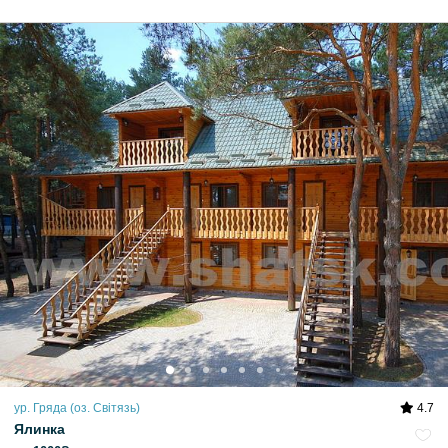
ур. Гряда (оз. Світязь)
4.7
Ялинка