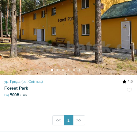
ур. Гряда (оз. Світязь)
4.9
Forest Park
500₴
Від
ніч
<<
1
>>