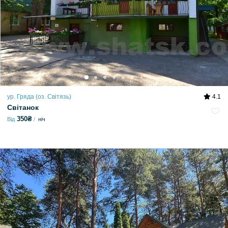
ур. Гряда (оз. Світязь)
4.1
Світанок
350₴
Від
ніч