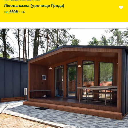
Лісова казка (урочище Гряда)
650₴
Від
ніч