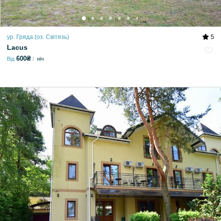
ур. Гряда (оз. Світязь)
5
Lacus
600₴
Від
ніч