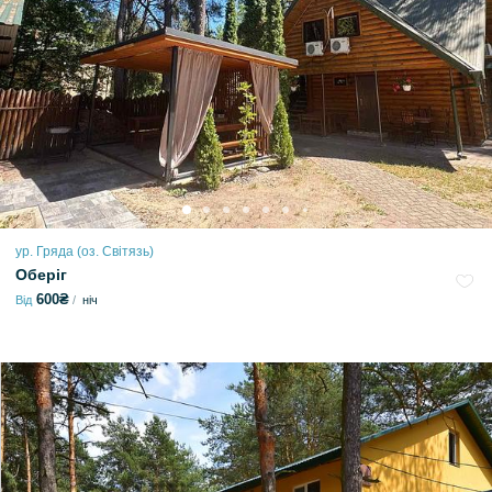
ур. Гряда (оз. Світязь)
Оберіг
600₴
Від
ніч