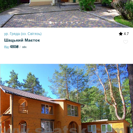
ур. Гряда (оз. Світязь)
4.7
Шацький Маєток
480₴
Від
ніч