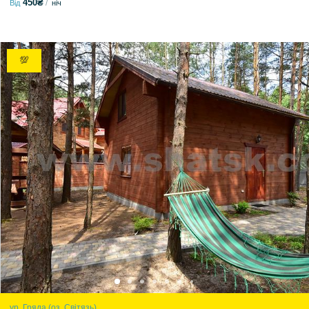
450₴
Від
ніч
💯
ур. Гряда (оз. Світязь)