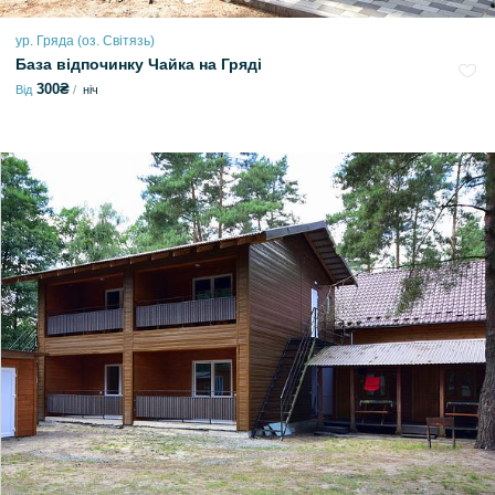
ур. Гряда (оз. Світязь)
База відпочинку Чайка на Гряді
300₴
Від
ніч