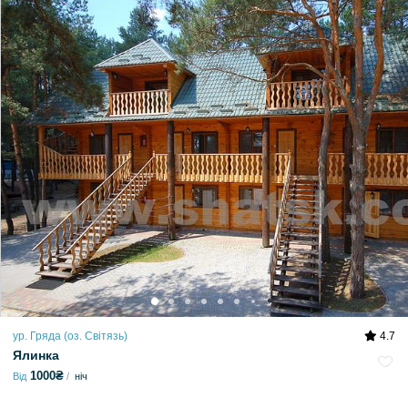
ур. Гряда (оз. Світязь)
4.7
Ялинка
1000₴
Від
ніч