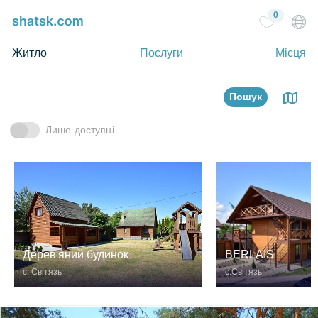
0
Житло
Послуги
Місця
Пошук
Лише доступні
BERLAIS
Дерев'яний будинок
с.Світязь
с. Світязь