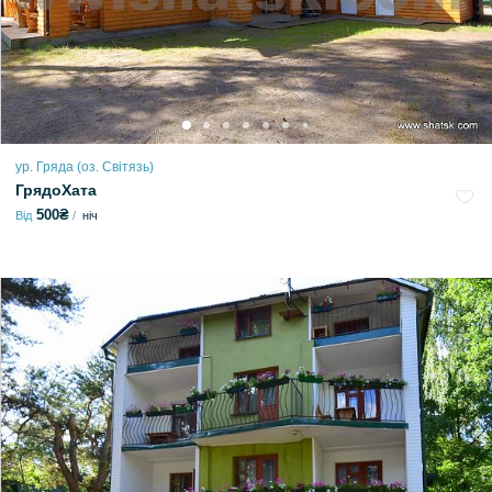
ур. Гряда (оз. Світязь)
ГрядоХата
500₴
Від
ніч