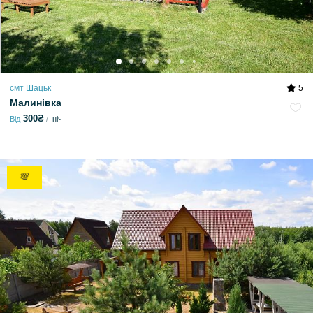
смт Шацьк
5
Малинівка
300₴
Від
ніч
💯