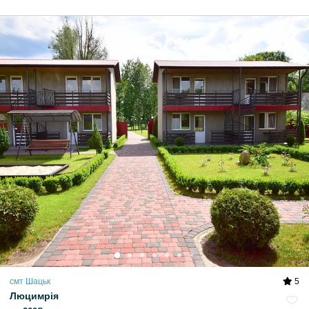
смт Шацьк
5
Люцимрія