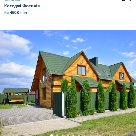
Котеджі Фотинія
460₴
Від
ніч