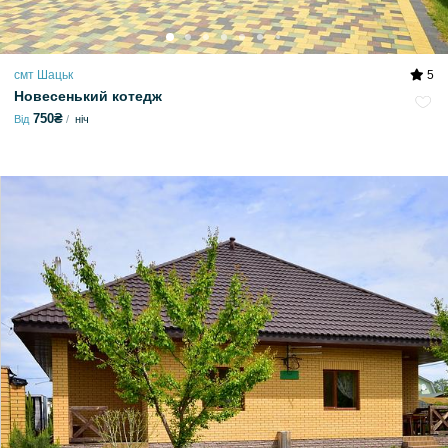
смт Шацьк
5
Новесенький котедж
750₴
Від
ніч