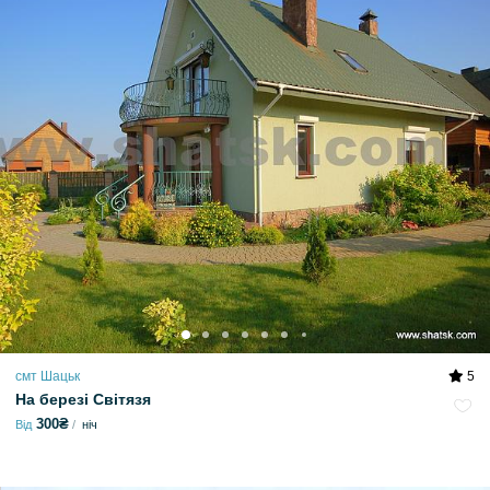
смт Шацьк
5
На березі Світязя
300₴
Від
ніч