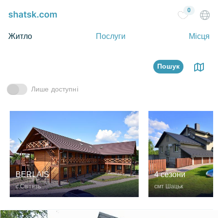
0
Житло
Послуги
Місця
Пошук
Лише доступні
BERLAIS
4 сезони
с.Світязь
смт Шацьк