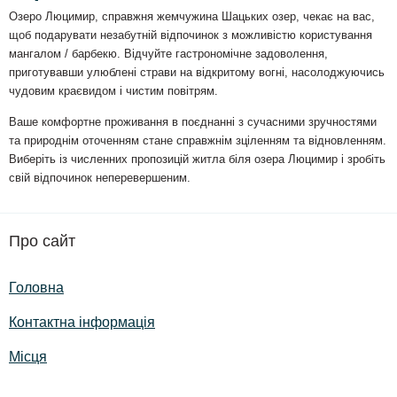
Озеро Люцимир, справжня жемчужина Шацьких озер, чекає на вас,
щоб подарувати незабутній відпочинок з можливістю користування
мангалом / барбекю. Відчуйте гастрономічне задоволення,
приготувавши улюблені страви на відкритому вогні, насолоджуючись
чудовим краєвидом і чистим повітрям.
Ваше комфортне проживання в поєднанні з сучасними зручностями
та природнім оточенням стане справжнім зціленням та відновленням.
Виберіть із численних пропозицій житла біля озера Люцимир і зробіть
свій відпочинок неперевершеним.
Про сайт
Головна
Контактна інформація
Місця