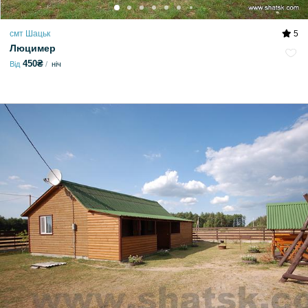
смт Шацьк
5
Люцимер
450₴
Від
ніч