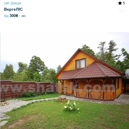
смт Шацьк
5
ВергеЛІС
300₴
Від
ніч