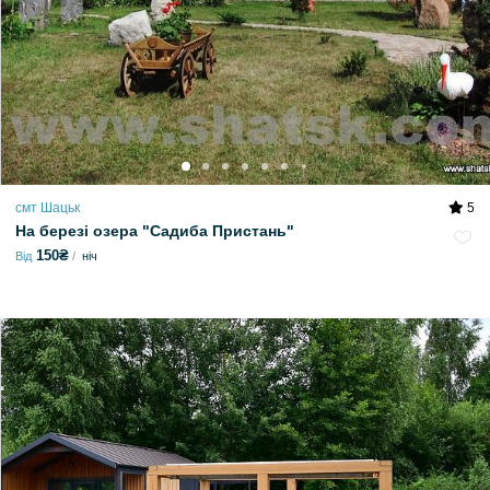
смт Шацьк
5
На березі озера "Садиба Пристань"
150₴
Від
ніч