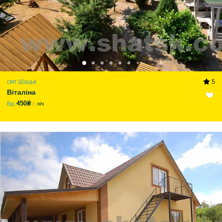
смт Шацьк
5
Віталіна
450₴
Від
ніч