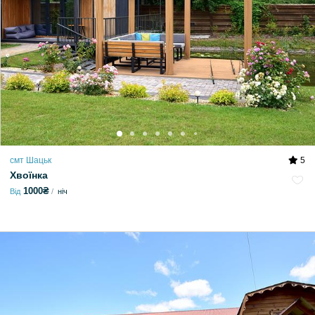
смт Шацьк
5
Хвоїнка
1000₴
Від
ніч