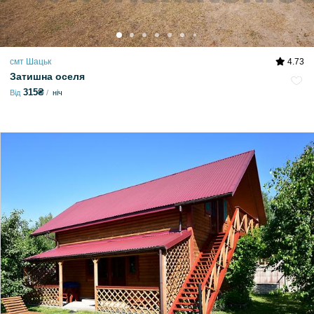
смт Шацьк
4.73
Затишна оселя
315₴
Від
ніч