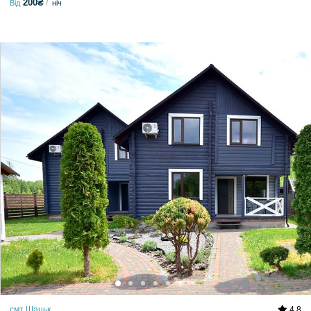
200₴
Від
ніч
смт Шацьк
4.8