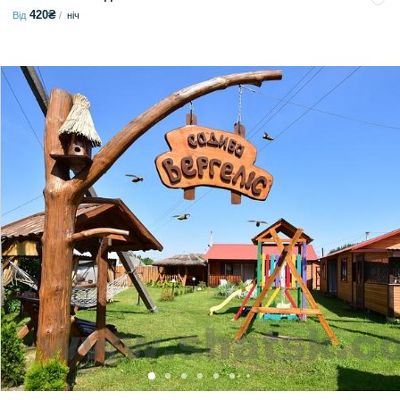
420₴
Від
ніч