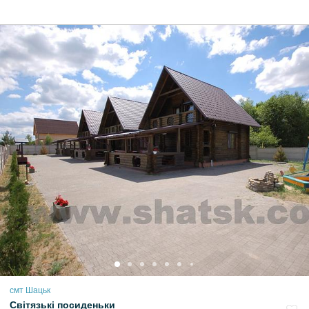
смт Шацьк
Світязькі посиденьки