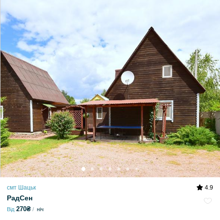
смт Шацьк
4.9
РадСен
270₴
Від
ніч