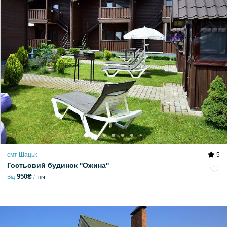
смт Шацьк
5
Гостьовий будинок ''Ожина''
950₴
Від
ніч