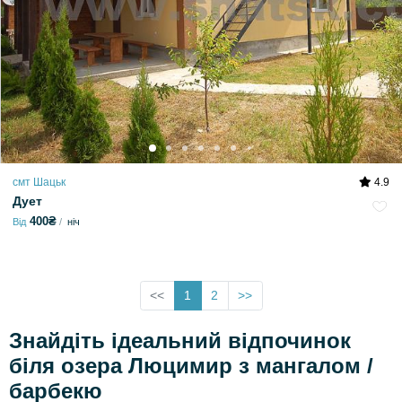
смт Шацьк
4.9
Дует
400₴
Від
ніч
<<
1
2
>>
Знайдіть ідеальний відпочинок
біля озера Люцимир з мангалом /
барбекю