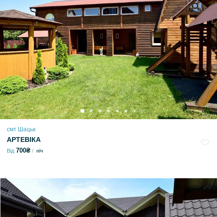
смт Шацьк
АРТЕВІКА
700₴
Від
ніч