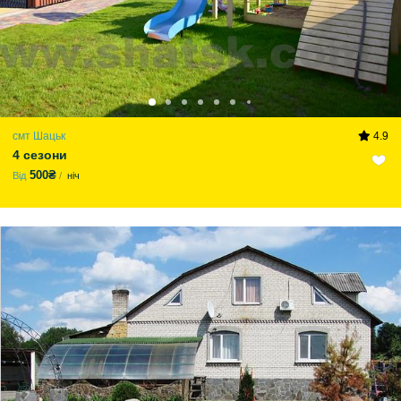
смт Шацьк
4.9
4 сезони
500₴
Від
ніч