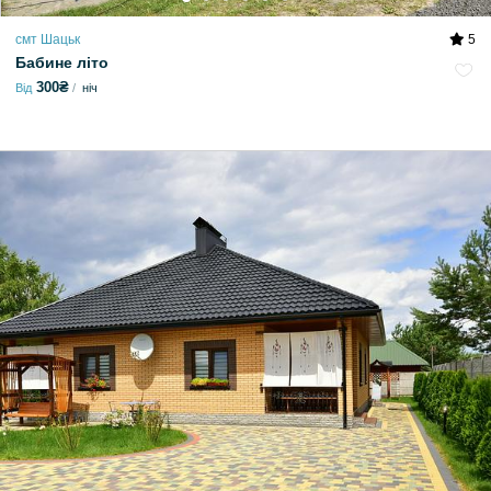
смт Шацьк
5
Бабине літо
300₴
Від
ніч