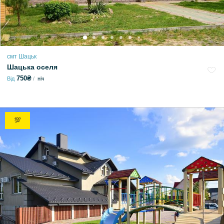
смт Шацьк
Шацька оселя
750₴
Від
ніч
💯