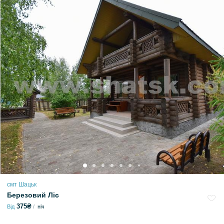
смт Шацьк
Березовий Ліс
375₴
Від
ніч