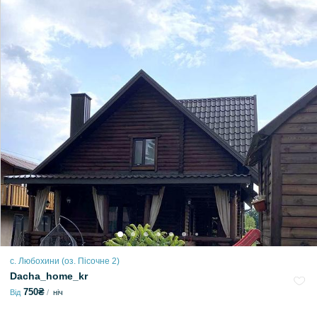
с. Любохини (оз. Пісочне 2)
Dacha_home_kr
750₴
Від
ніч