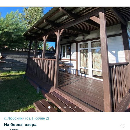
с. Любохини (оз. Пісочне 2)
На березі озера