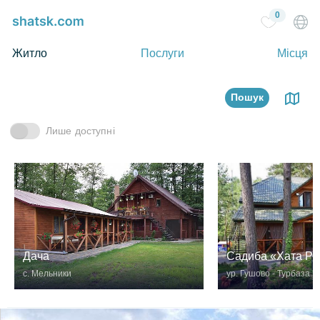
0
Житло
Послуги
Місця
Пошук
Лише доступні
Садиба «Хата Ри
Дача
ур. Гушово - Турбаза
с. Мельники