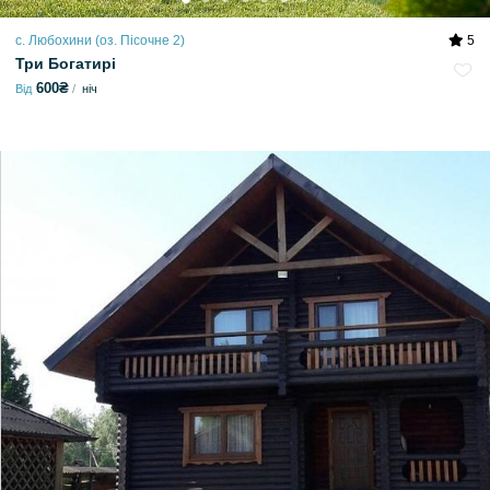
с. Любохини (оз. Пісочне 2)
5
Три Богатирі
600₴
Від
ніч