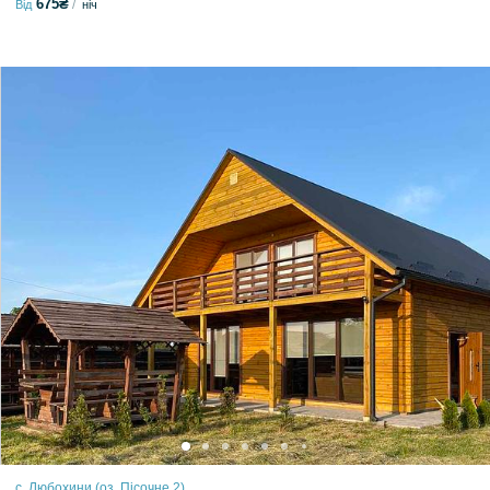
675₴
Від
ніч
с. Любохини (оз. Пісочне 2)