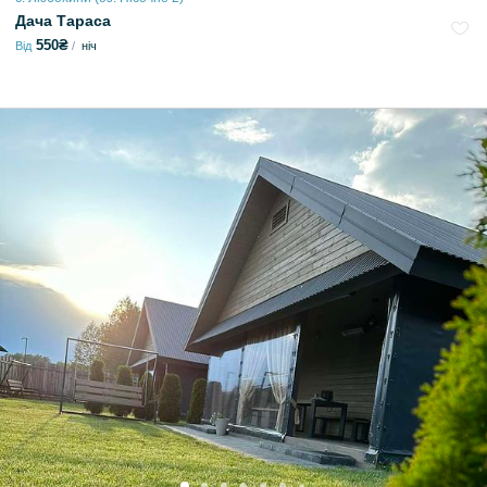
Дача Тараса
550₴
Від
ніч