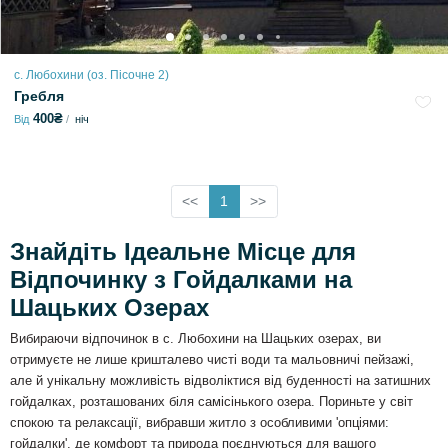
с. Любохини (оз. Пісочне 2)
Гребля
400₴
Від
ніч
<<
1
>>
Знайдіть Ідеальне Місце для
Відпочинку з Гойдалками на
Шацьких Озерах
Вибираючи відпочинок в c. Любохини на Шацьких озерах, ви
отримуєте не лише кришталево чисті води та мальовничі пейзажі,
але й унікальну можливість відволіктися від буденності на затишних
гойдалках, розташованих біля самісінького озера. Пориньте у світ
спокою та релаксації, вибравши житло з особливими 'опціями:
гойдалки', де комфорт та природа поєднуються для вашого