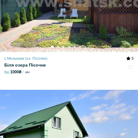
с.Мельники (оз. Пісочне)
5
Біля озера Пісочне
1000₴
Від
ніч