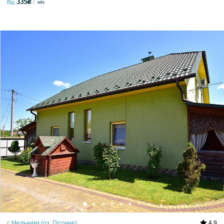
335₴
Від
ніч
с.Мельники (оз. Пісочне)
4.9