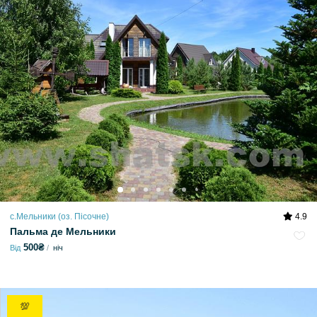
с.Мельники (оз. Пісочне)
4.9
Пальма де Мельники
500₴
Від
ніч
💯