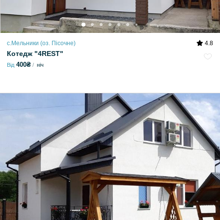
с.Мельники (оз. Пісочне)
4.8
Котедж "4REST"
400₴
Від
ніч