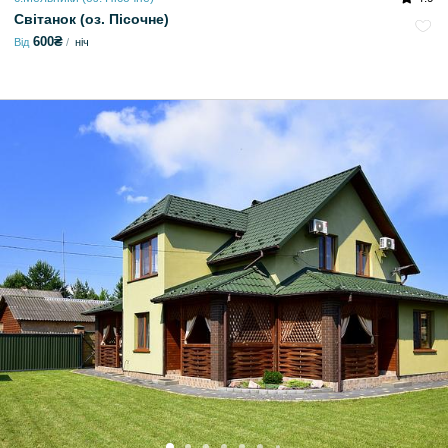
Світанок (оз. Пісочне)
600₴
Від
ніч