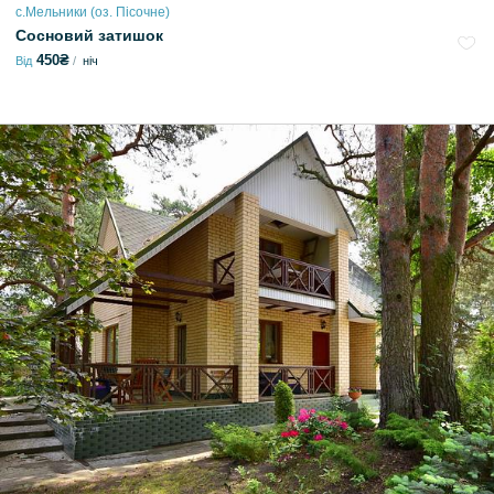
с.Мельники (оз. Пісочне)
Сосновий затишок
450₴
Від
ніч