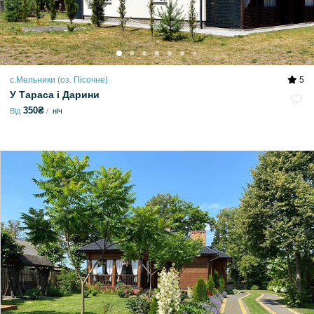
с.Мельники (оз. Пісочне)
5
У Тараса і Дарини
350₴
Від
ніч