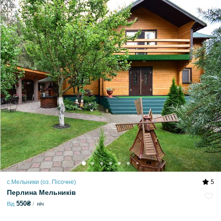
с.Мельники (оз. Пісочне)
5
Перлина Мельників
550₴
Від
ніч