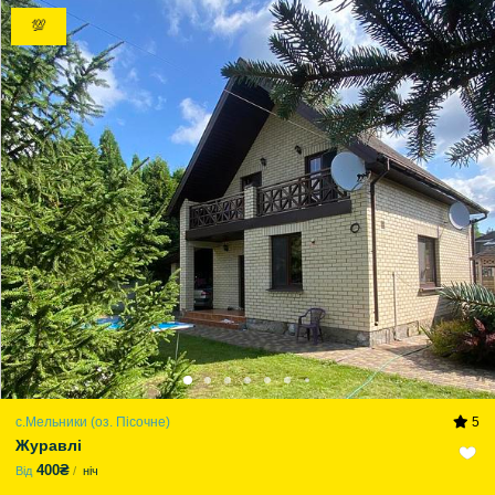
💯
с.Мельники (оз. Пісочне)
5
Журавлі
400₴
Від
ніч