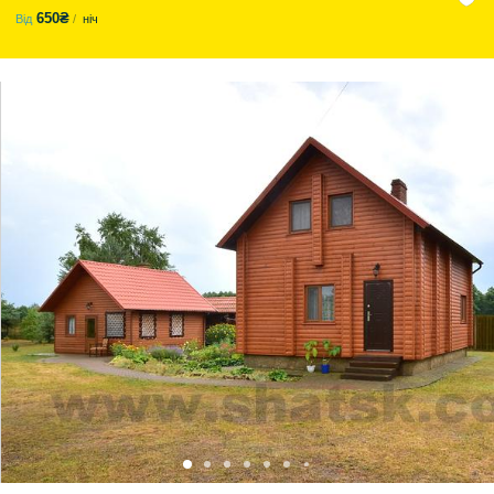
650₴
Від
ніч