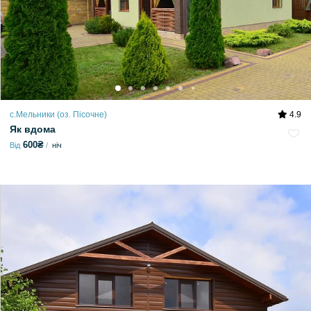
с.Мельники (оз. Пісочне)
4.9
Як вдома
600₴
Від
ніч