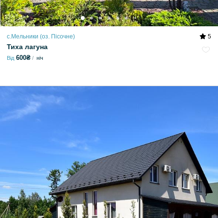
с.Мельники (оз. Пісочне)
5
Тиха лагуна
600₴
Від
ніч