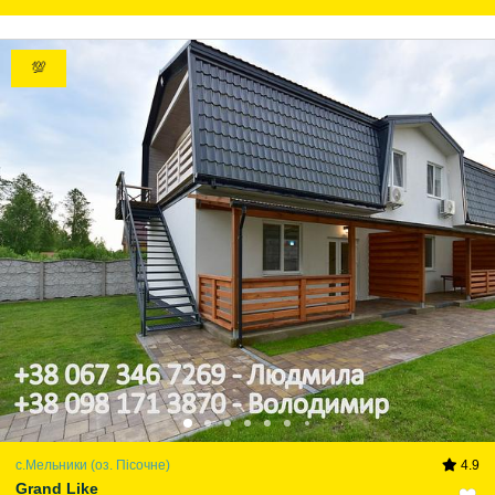
💯
с.Мельники (оз. Пісочне)
4.9
Grand Like