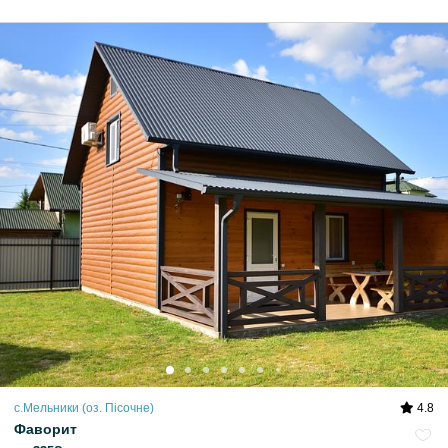
с.Мельники (оз. Пісочне)
4.8
Фаворит