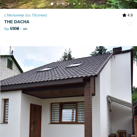
с.Мельники (оз. Пісочне)
4.9
THE DACHA
690₴
Від
ніч