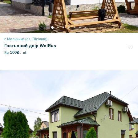
с.Мельники (оз. Пісочне)
Гостьовий двір WolRus
500₴
Від
ніч