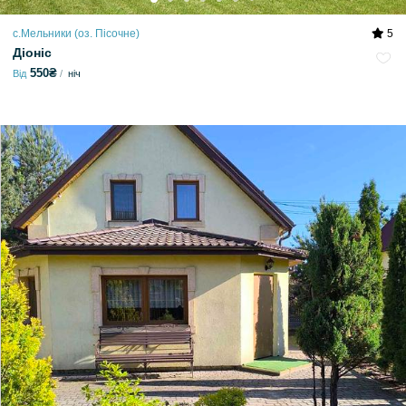
с.Мельники (оз. Пісочне)
5
Діоніс
550₴
Від
ніч