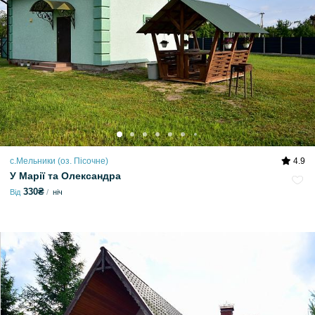
с.Мельники (оз. Пісочне)
4.9
У Марії та Олександра
330₴
Від
ніч