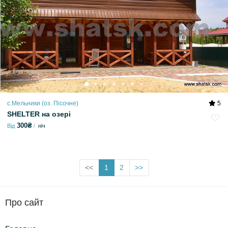
с.Мельники (оз. Пісочне)
5
SHELTER на озері
300₴
Від
ніч
<<
1
2
>>
Про сайт