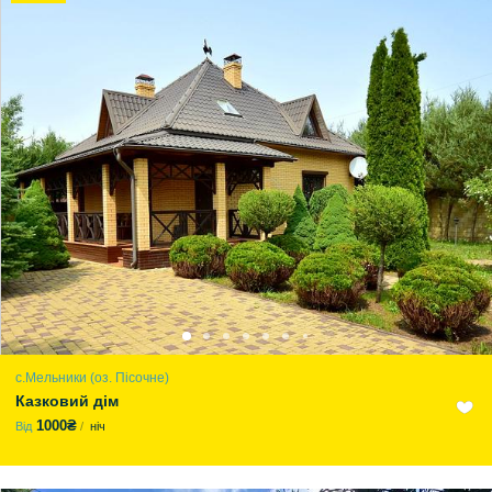
с.Мельники (оз. Пісочне)
Казковий дім
1000₴
Від
ніч