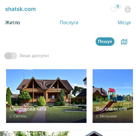
0
Житло
Послуги
Місця
Пошук
Лише доступні
Весела оселя
Смерекова хата
с. Мельники
с. Світязь