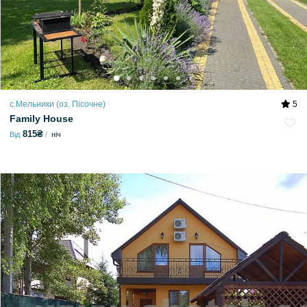
с.Мельники (оз. Пісочне)
5
Family House
815₴
Від
ніч