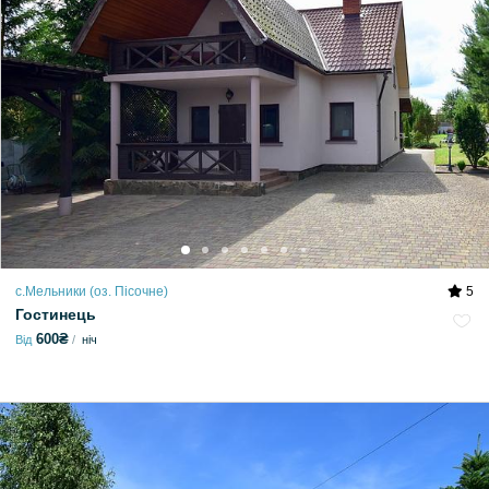
с.Мельники (оз. Пісочне)
5
Гостинець
600₴
Від
ніч