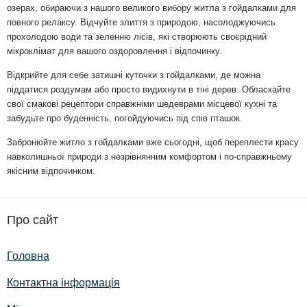
озерах, обираючи з нашого великого вибору житла з гойдалками для
повного релаксу. Відчуйте злиття з природою, насолоджуючись
прохолодою води та зеленню лісів, які створюють своєрідний
мікроклімат для вашого оздоровлення і відпочинку.
Відкрийте для себе затишні куточки з гойдалками, де можна
піддатися роздумам або просто видихнути в тіні дерев. Обласкайте
свої смакові рецептори справжніми шедеврами місцевої кухні та
забудьте про буденність, погойдуючись під спів пташок.
Забронюйте житло з гойдалками вже сьогодні, щоб переплести красу
навколишньої природи з незрівнянним комфортом і по-справжньому
якісним відпочинком.
Про сайт
Головна
Контактна інформація