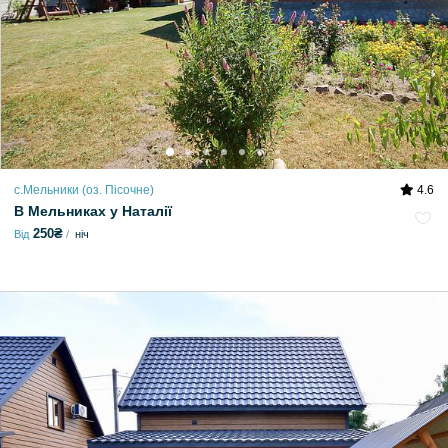
с.Мельники (оз. Пісочне)
4.6
В Мельниках у Наталії
250₴
Від
ніч