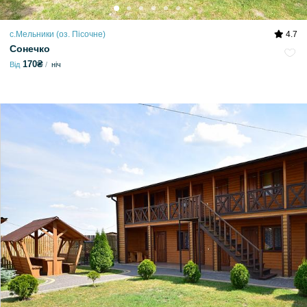
с.Мельники (оз. Пісочне)
4.7
Сонечко
170₴
Від
ніч