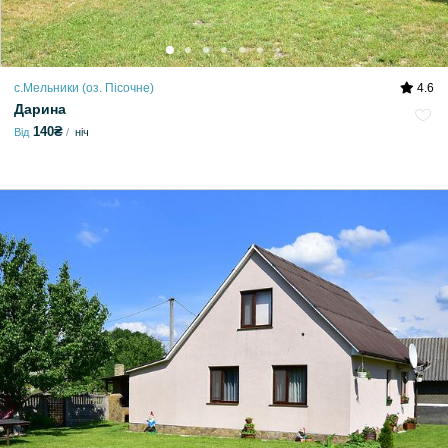
с.Мельники (оз. Пісочне)
4.6
Дарина
140₴
Від
ніч