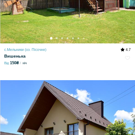
с.Мельники (оз. Пісочне)
4.7
Вишенька
150₴
Від
ніч