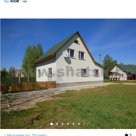
400₴
Від
ніч
с.Мельники (оз. Пісочне)
5