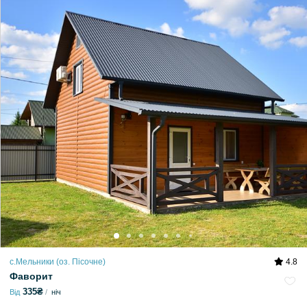
с.Мельники (оз. Пісочне)
4.8
Фаворит
335₴
Від
ніч