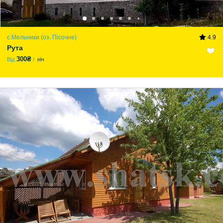
с.Мельники (оз. Пісочне)
4.9
Рута
300₴
Від
ніч