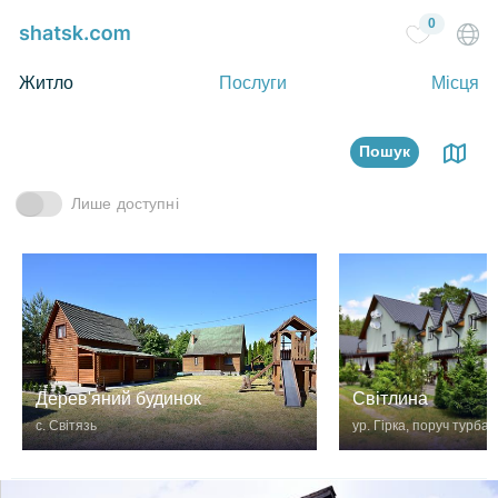
0
Житло
Послуги
Місця
Пошук
Лише доступні
Дерев'яний будинок
Світлина
с. Світязь
ур. Гірка, поруч турбаз