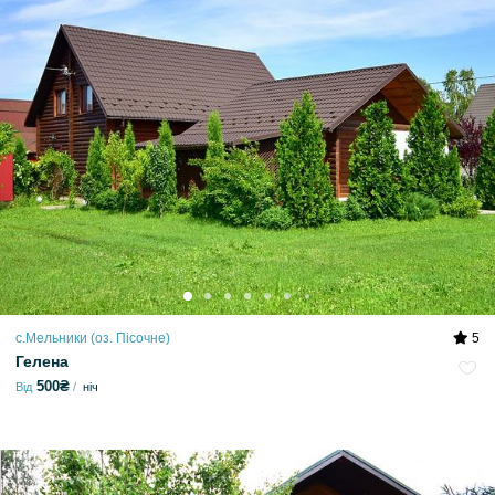
с.Мельники (оз. Пісочне)
5
Гелена
500₴
Від
ніч