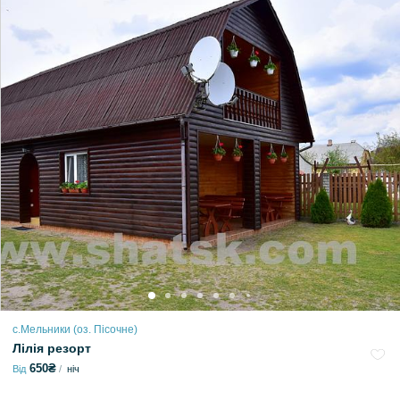
с.Мельники (оз. Пісочне)
Лілія резорт
650₴
Від
ніч