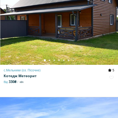
с.Мельники (оз. Пісочне)
5
Котедж Метеорит
330₴
Від
ніч