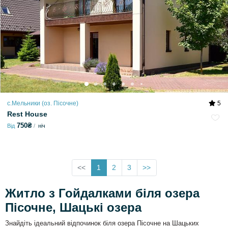
с.Мельники (оз. Пісочне)
5
Rest House
750₴
Від
ніч
<<
1
2
3
>>
Житло з Гойдалками біля озера
Пісочне, Шацькі озера
Знайдіть ідеальний відпочинок біля озера Пісочне на Шацьких