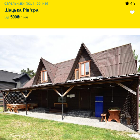
с.Мельники (оз. Пісочне)
4.9
Шацька Рів'єра
500₴
Від
ніч