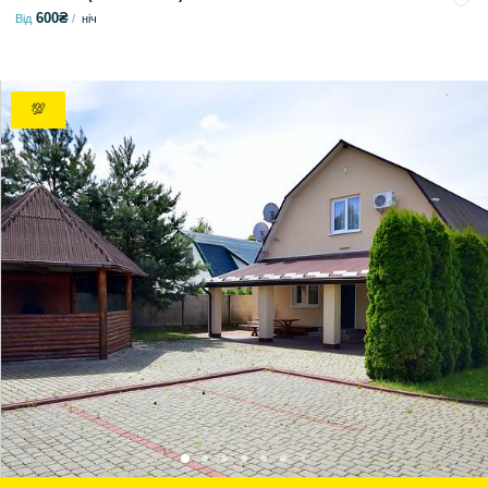
600₴
Від
ніч
💯