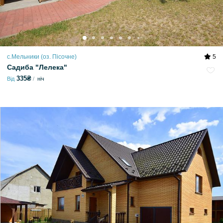
с.Мельники (оз. Пісочне)
5
Садиба "Лелека"
335₴
Від
ніч