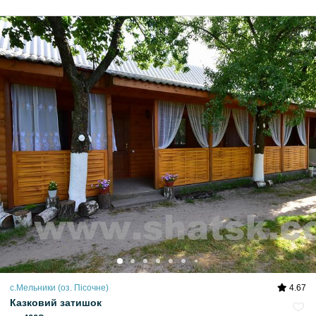
с.Мельники (оз. Пісочне)
4.67
Казковий затишок