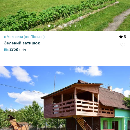
с.Мельники (оз. Пісочне)
5
Зелений затишок
275₴
Від
ніч