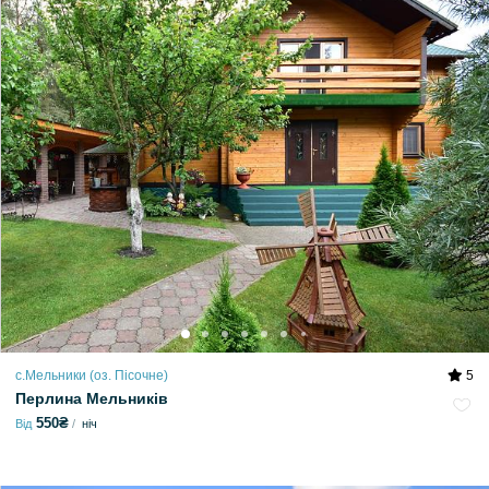
с.Мельники (оз. Пісочне)
5
Перлина Мельників
550₴
Від
ніч