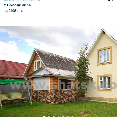
У Володимира
240₴
Від
ніч