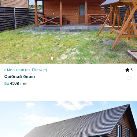
с.Мельники (оз. Пісочне)
5
Срібний берег
450₴
Від
ніч