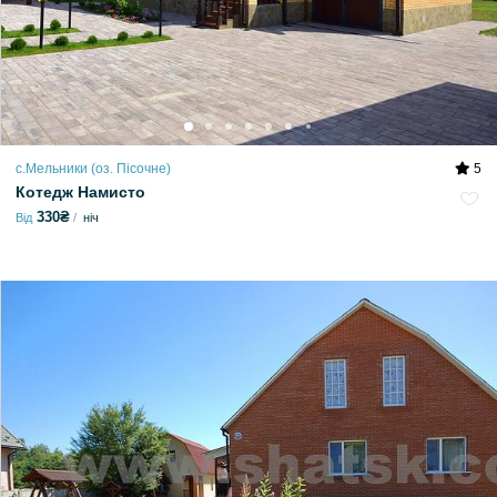
с.Мельники (оз. Пісочне)
5
Котедж Намисто
330₴
Від
ніч