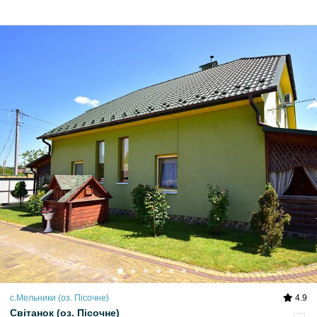
с.Мельники (оз. Пісочне)
4.9
Світанок (оз. Пісочне)