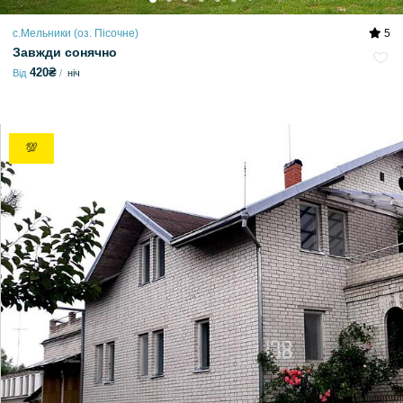
с.Мельники (оз. Пісочне)
5
Завжди сонячно
420₴
Від
ніч
💯