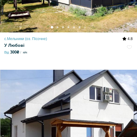
с.Мельники (оз. Пісочне)
4.8
У Любові
300₴
Від
ніч