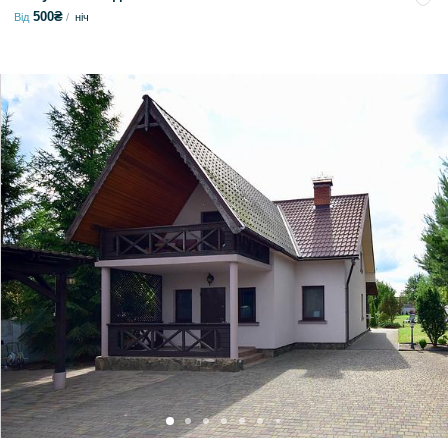
500₴
Від
ніч