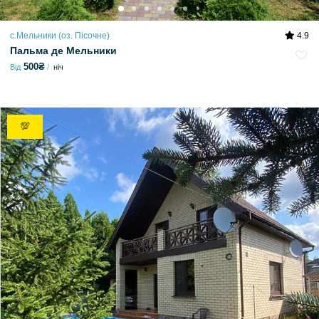
с.Мельники (оз. Пісочне)
4.9
Пальма де Мельники
500₴
Від
ніч
💯