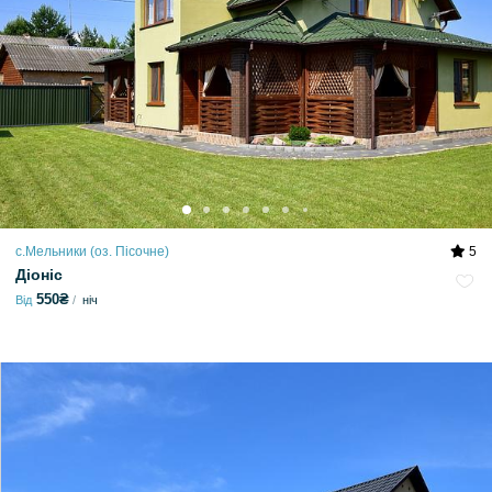
с.Мельники (оз. Пісочне)
5
Діоніс
550₴
Від
ніч