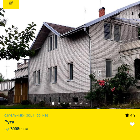
💯
с.Мельники (оз. Пісочне)
4.9
Рута
300₴
Від
ніч