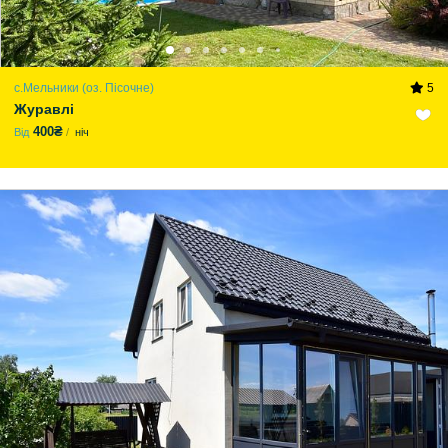
с.Мельники (оз. Пісочне)
5
Журавлі
400₴
Від
ніч