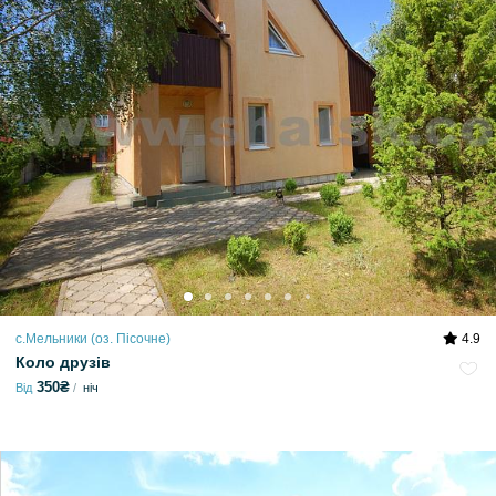
с.Мельники (оз. Пісочне)
4.9
Коло друзів
350₴
Від
ніч