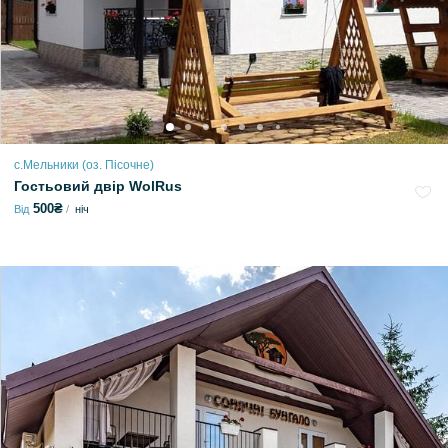
с.Мельники (оз. Пісочне)
Гостьовий двір WolRus
500₴
Від
ніч