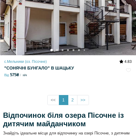
с.Мельники (оз. Пісочне)
4.83
"СОНЯЧНІ БУНГАЛО" В ШАЦЬКУ
575₴
Від
ніч
<<
1
2
>>
Відпочинок біля озера Пісочне із
дитячим майданчиком
Знайдіть ідеальне місце для відпочинку на озері Пісочне, з дитячим