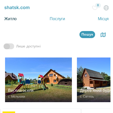
0
Житло
Послуги
Місця
Пошук
Лише доступні
Весела оселя
Дерев'яний буди
с. Мельники
с. Світязь