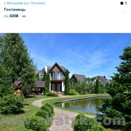
с.Мельники (оз. Пісочне)
5
Гостинець
600₴
Від
ніч