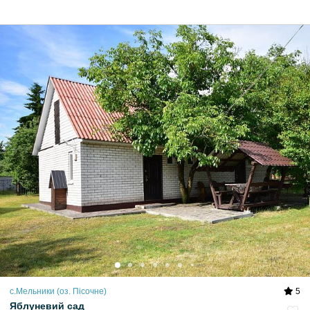
с.Мельники (оз. Пісочне)
5
Яблуневий сад