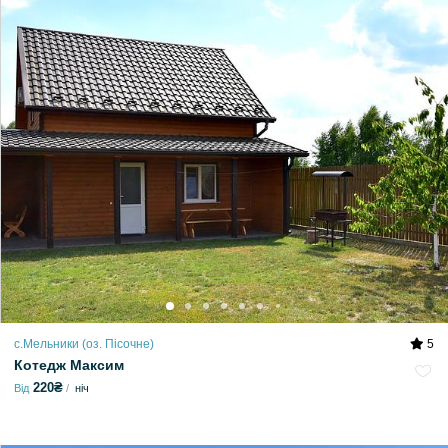
с.Мельники (оз. Пісочне)
5
Котедж Максим
220₴
Від
ніч