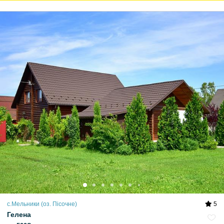
с.Мельники (оз. Пісочне)
5
Гелена