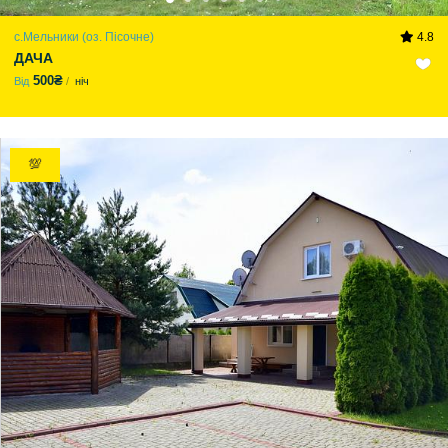
с.Мельники (оз. Пісочне)
4.8
ДАЧА
500₴
Від
ніч
💯