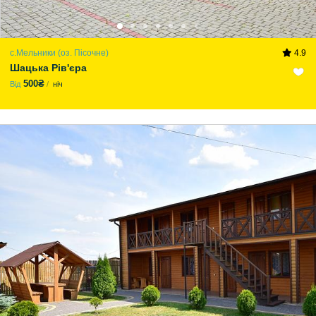
с.Мельники (оз. Пісочне)
4.9
Шацька Рів'єра
500₴
Від
ніч