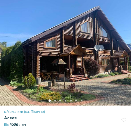
с.Мельники (оз. Пісочне)
Алєся
450₴
Від
ніч