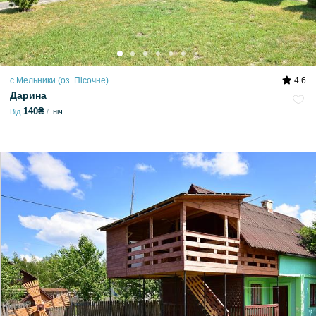
с.Мельники (оз. Пісочне)
4.6
Дарина
140₴
Від
ніч