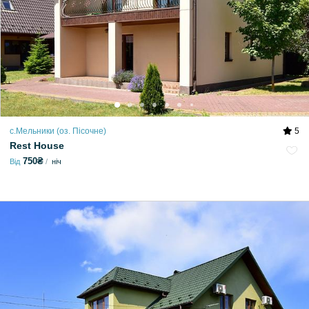
с.Мельники (оз. Пісочне)
5
Rest House
750₴
Від
ніч