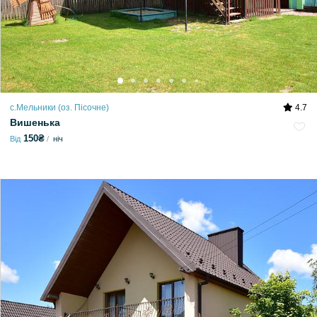
с.Мельники (оз. Пісочне)
4.7
Вишенька
150₴
Від
ніч