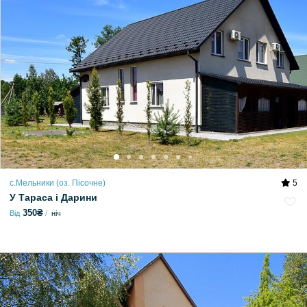
с.Мельники (оз. Пісочне)
5
У Тараса і Дарини
350₴
Від
ніч