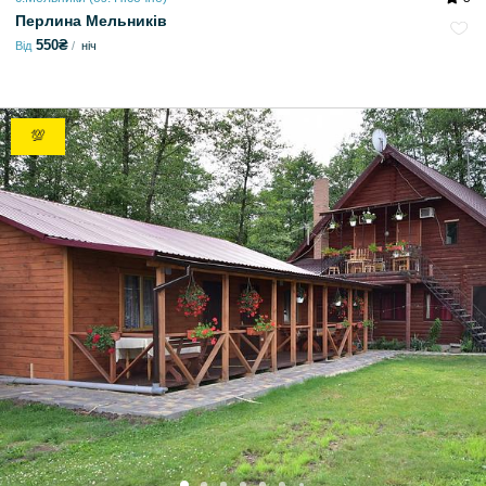
Перлина Мельників
550₴
Від
ніч
💯