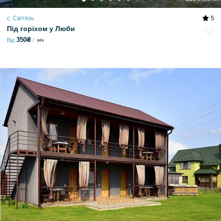
с. Світязь
5
Під горіхом у Люби
350₴
Від
ніч