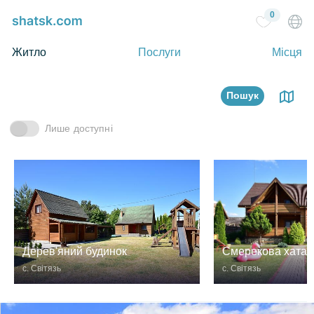
0
Житло
Послуги
Місця
Пошук
Лише доступні
Дерев'яний будинок
Смерекова хата
с. Світязь
с. Світязь