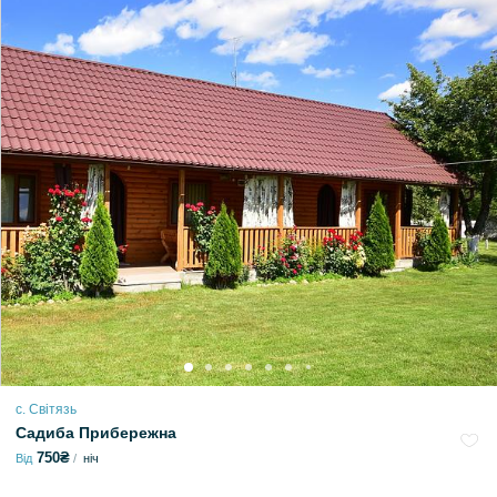
с. Світязь
Садиба Прибережна
750₴
Від
ніч