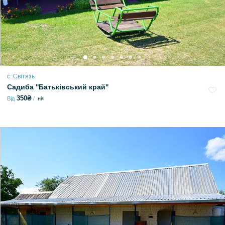
с. Світязь
Садиба ''Батьківський край''
350₴
Від
ніч