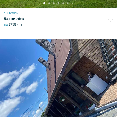
с. Світязь
Барви літа
675₴
Від
ніч