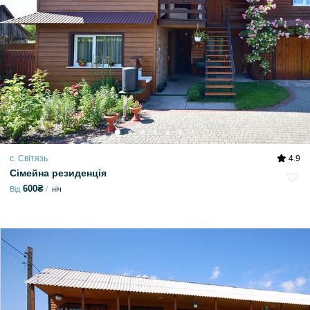
с. Світязь
4.9
Сімейна резиденція
600₴
Від
ніч