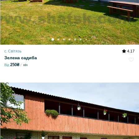
с. Світязь
4.17
Зелена садиба
250₴
Від
ніч