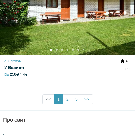
с. Світязь
4.9
У Василя
250₴
Від
ніч
<<
1
2
3
>>
Про сайт