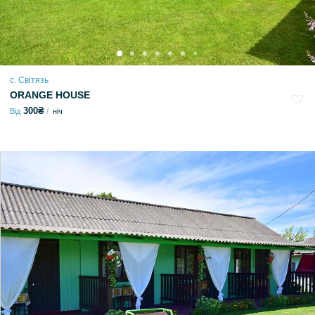
с. Світязь
ORANGE HOUSE
300₴
Від
ніч