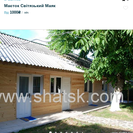
Маєток Світязький Маяк
1000₴
Від
ніч