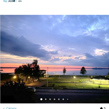
333₴
Від
ніч
с. Світязь
5