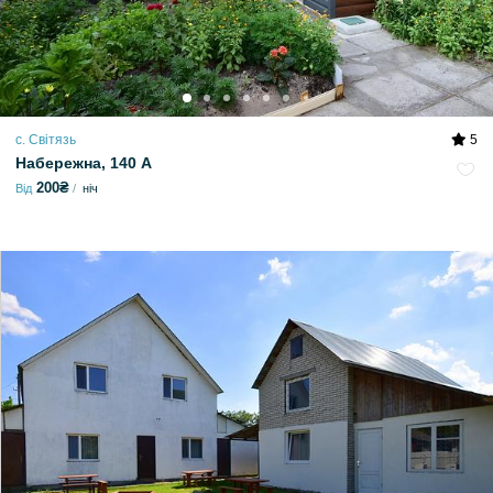
с. Світязь
5
Набережна, 140 А
200₴
Від
ніч