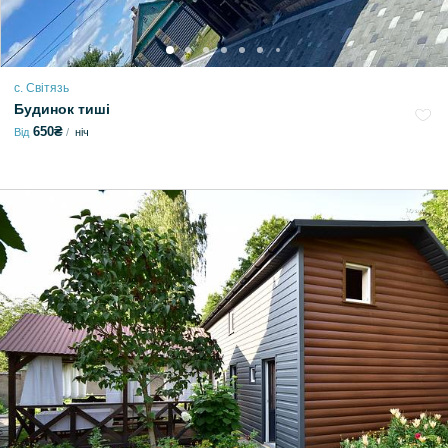
с. Світязь
Будинок тиші
650₴
Від
ніч