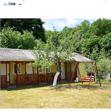
700₴
Від
ніч