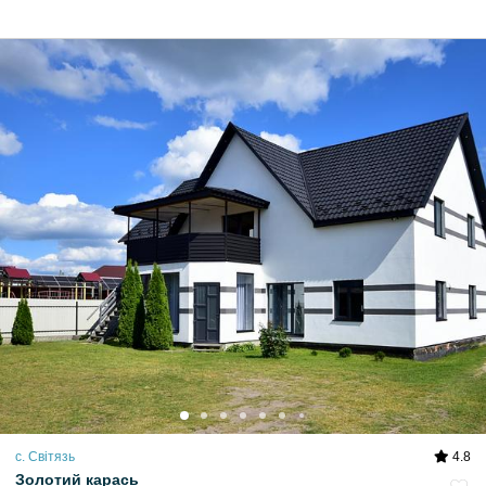
с. Світязь
4.8
Золотий карась