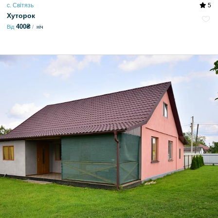
с. Світязь
5
Хуторок
400₴
Від
ніч