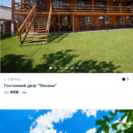
с. Світязь
5
Гостинний двір "Оксана"
400₴
Від
ніч