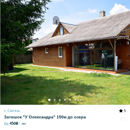
с. Світязь
5
Затишок "У Олександра" 150м до озера
450₴
Від
ніч