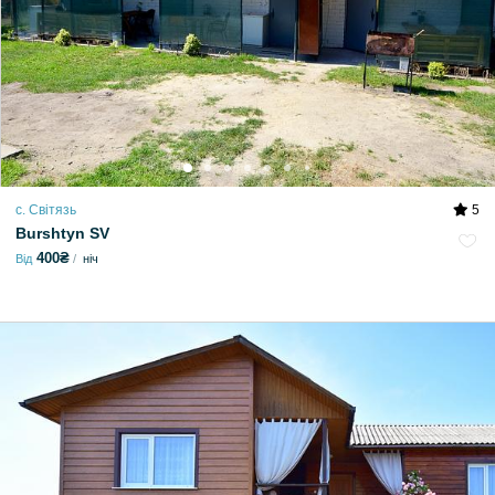
с. Світязь
5
Burshtyn SV
400₴
Від
ніч