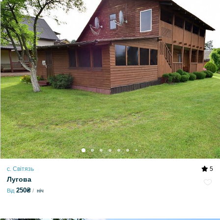
с. Світязь
5
Лугова
250₴
Від
ніч