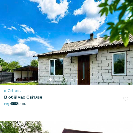
с. Світязь
В обіймах Світязя
400₴
Від
ніч