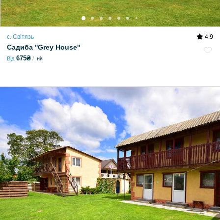
с. Світязь
4.9
Садиба ''Grey House''
675₴
Від
ніч