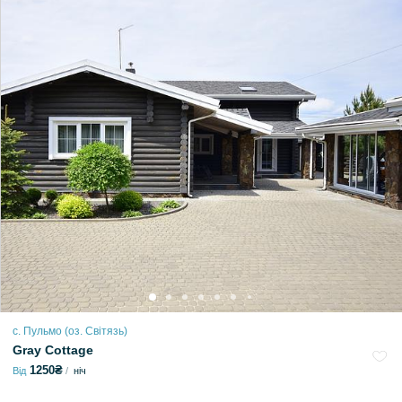
с. Пульмо (оз. Світязь)
Gray Cottage
1250₴
Від
ніч