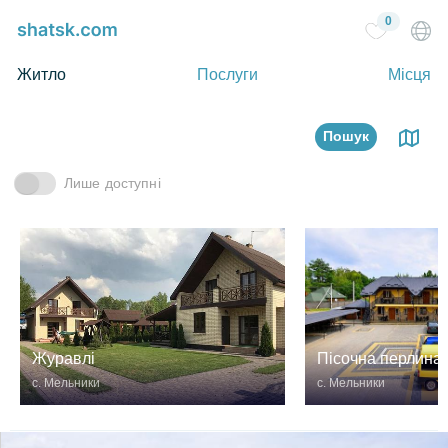
0
Житло
Послуги
Місця
Пошук
Лише доступні
Журавлі
Пісочна перлина
с. Мельники
с. Мельники