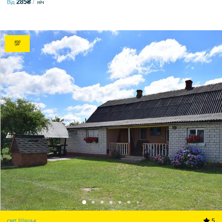
285₴
Від
ніч
💯
смт Шацьк
5