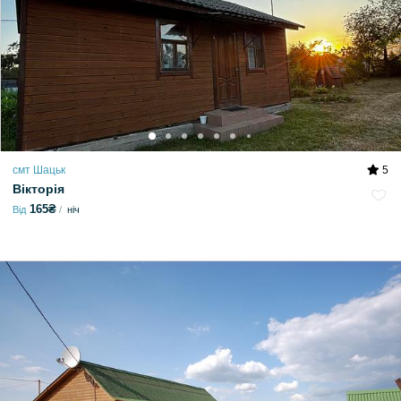
смт Шацьк
5
Вікторія
165₴
Від
ніч