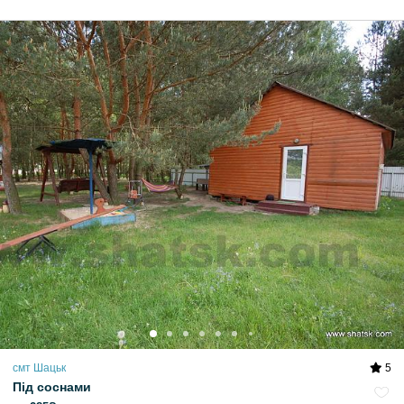
смт Шацьк
5
Під соснами