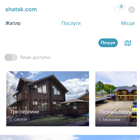
0
Житло
Послуги
Місця
Пошук
Лише доступні
Три перлини
Пісочна перлина
с. Світязь
с. Мельники