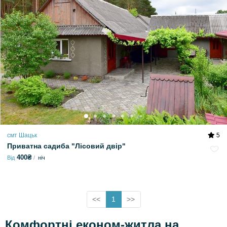
смт Шацьк
5
Приватна садиба "Лісовий двір"
400₴
Від
ніч
<<
1
>>
Комфортні економ-житла на