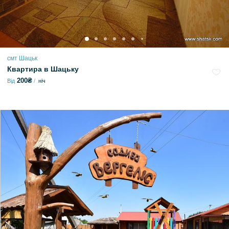
смт Шацьк
Квартира в Шацьку
200₴
Від
ніч