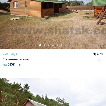
смт Шацьк
4.73
Затишна оселя
315₴
Від
ніч