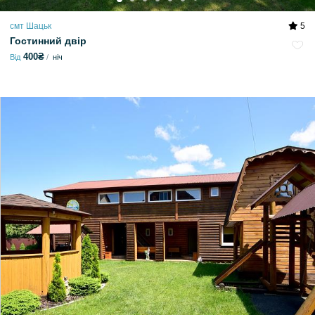
смт Шацьк
5
Гостинний двір
400₴
Від
ніч