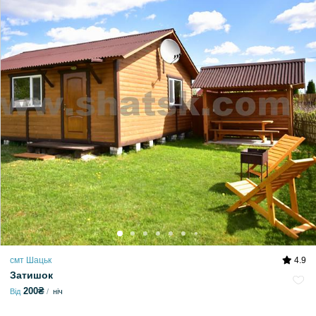
смт Шацьк
4.9
Затишок
200₴
Від
ніч