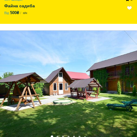
Файна садиба
500₴
Від
ніч