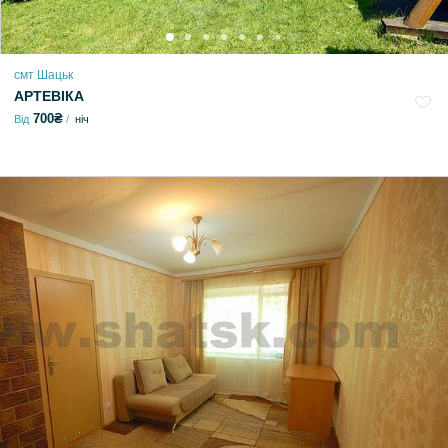
смт Шацьк
АРТЕВІКА
700₴
Від
ніч