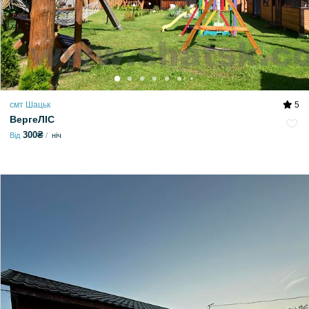
смт Шацьк
5
ВергеЛІС
300₴
Від
ніч