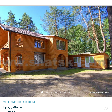
ур. Гряда (оз. Світязь)
ГрядоХата