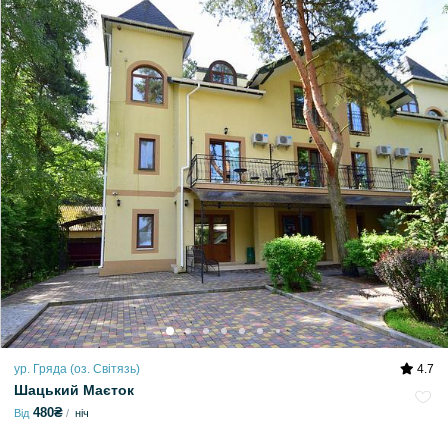
ур. Гряда (оз. Світязь)
4.7
Шацький Маєток
480₴
Від
ніч