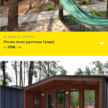
ур. Гряда (оз. Світязь)
Лісова казка (урочище Гряда)
650₴
Від
ніч