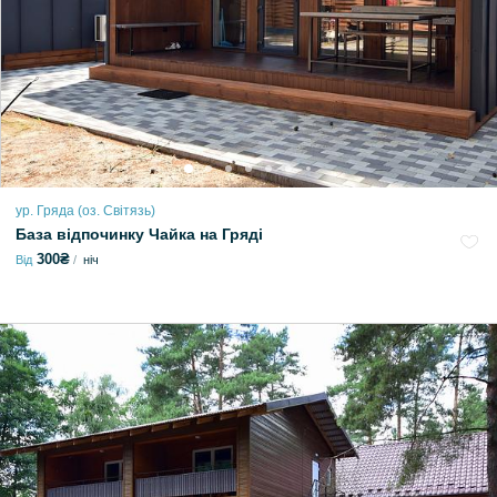
ур. Гряда (оз. Світязь)
База відпочинку Чайка на Гряді
300₴
Від
ніч