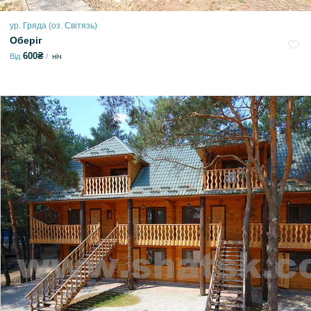
ур. Гряда (оз. Світязь)
Оберіг
600₴
Від
ніч