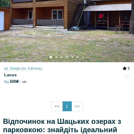
ур. Гряда (оз. Світязь)
5
Lacus
600₴
Від
ніч
<<
1
>>
Відпочинок на Шацьких озерах з
парковкою: знайдіть ідеальний