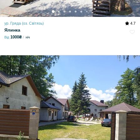
ур. Гряда (оз. Світязь)
4.7
Ялинка
1000₴
Від
ніч