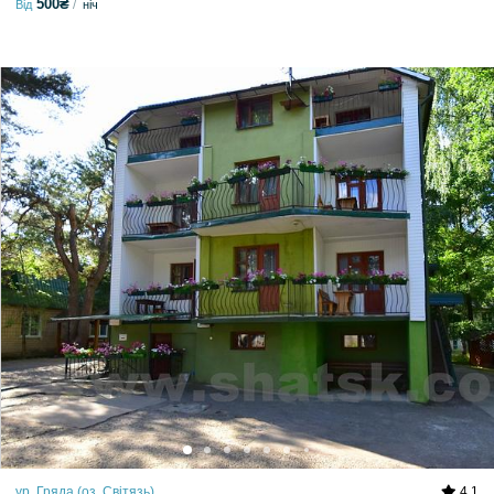
500₴
Від
ніч
ур. Гряда (оз. Світязь)
4.1