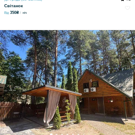
Світанок
350₴
Від
ніч