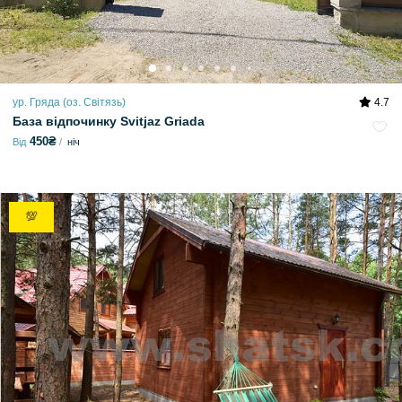
ур. Гряда (оз. Світязь)
4.7
База відпочинку Svitjaz Griada
450₴
Від
ніч
💯