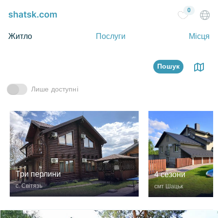
0
Житло
Послуги
Місця
Пошук
Лише доступні
Три перлини
4 сезони
с. Світязь
смт Шацьк