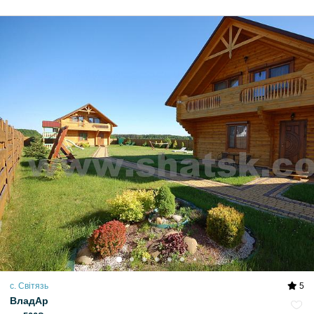
с. Світязь
5
ВладАр