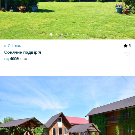
с. Світязь
5
Сонячне подвір'я
400₴
Від
ніч