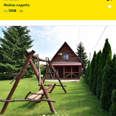
Файна садиба
500₴
Від
ніч