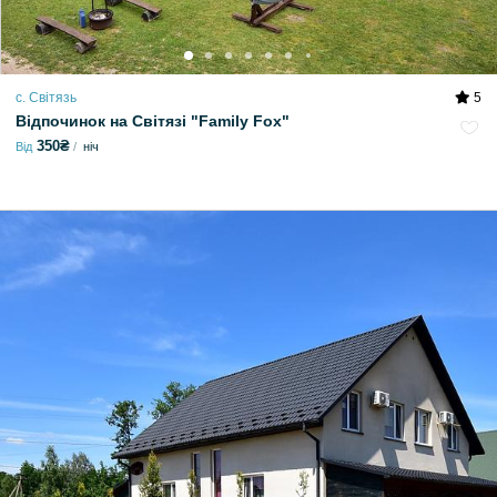
с. Світязь
5
Відпочинок на Світязі "Family Fox"
350₴
Від
ніч