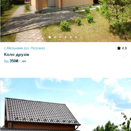
с.Мельники (оз. Пісочне)
4.9
Коло друзів
350₴
Від
ніч