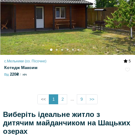
с.Мельники (оз. Пісочне)
5
Котедж Максим
220₴
Від
ніч
...
<<
1
2
9
>>
Виберіть ідеальне житло з
дитячим майданчиком на Шацьких
озерах