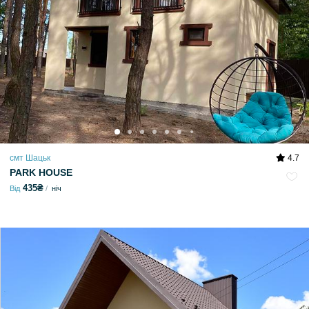
смт Шацьк
4.7
PARK HOUSE
435₴
Від
ніч