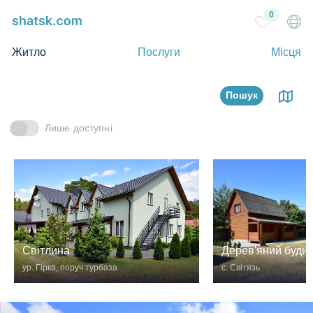
0
Житло
Послуги
Місця
Пошук
Лише доступні
Світлина
Дерев'яний буди
ур. Гірка, поруч турбаза
с. Світязь