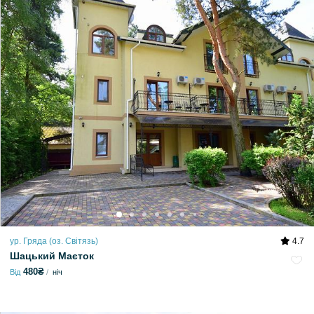
ур. Гряда (оз. Світязь)
4.7
Шацький Маєток
480₴
Від
ніч