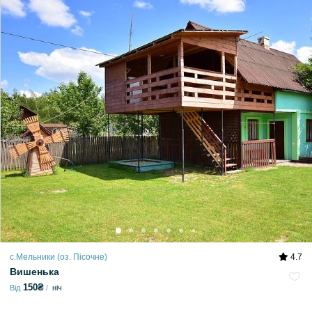
с.Мельники (оз. Пісочне)
4.7
Вишенька
150₴
Від
ніч