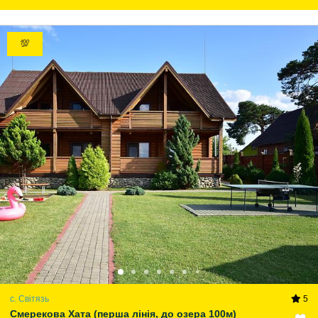
💯
с. Світязь
5
Смерекова Хата (перша лінія, до озера 100м)