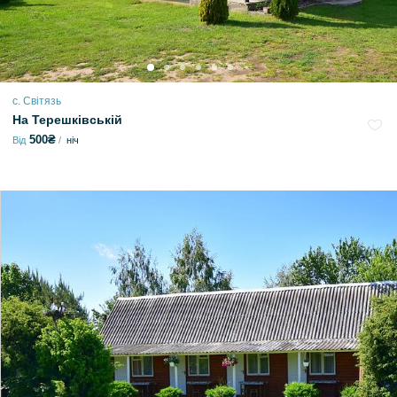
с. Світязь
На Терешківській
500₴
Від
ніч