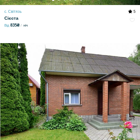
с. Світязь
5
Сієста
835₴
Від
ніч