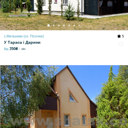
с.Мельники (оз. Пісочне)
5
У Тараса і Дарини
350₴
Від
ніч