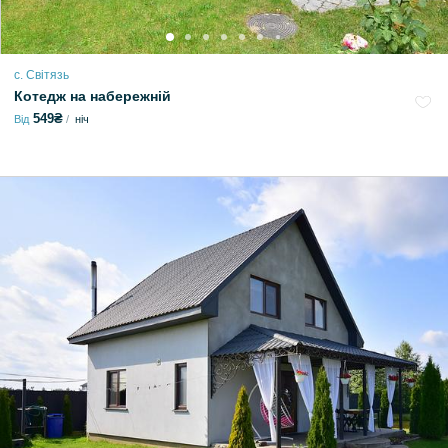
с. Світязь
Котедж на набережній
549₴
Від
ніч