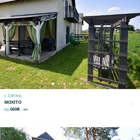
с. Світязь
МОХІТО
660₴
Від
ніч