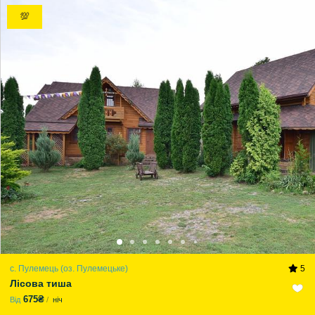
💯
с. Пулемець (оз. Пулемецьке)
5
Лісова тиша
675₴
Від
ніч