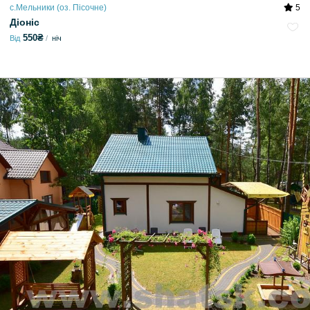
с.Мельники (оз. Пісочне)
5
Діоніс
550₴
Від
ніч