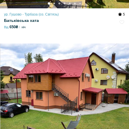
ур. Гушово - Турбаза (оз. Світязь)
5
Батьківська хата
650₴
Від
ніч