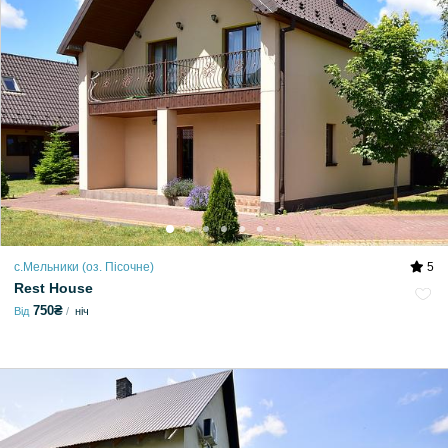
с.Мельники (оз. Пісочне)
5
Rest House
750₴
Від
ніч