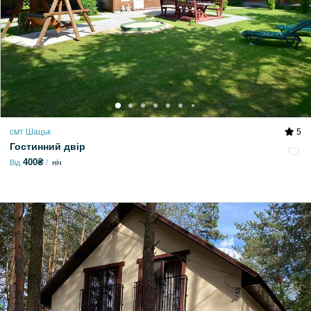
смт Шацьк
5
Гостинний двір
400₴
Від
ніч