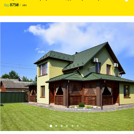
875₴
Від
ніч