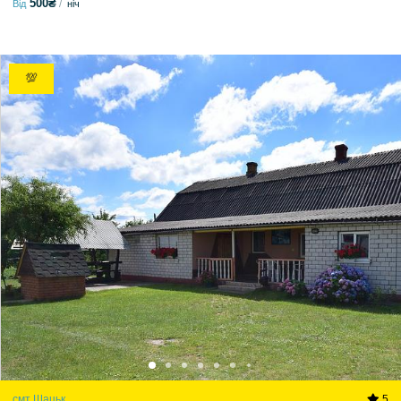
500₴
Від
ніч
💯
смт Шацьк
5