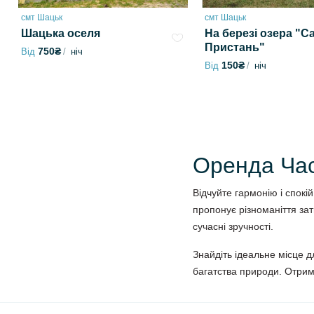
смт Шацьк
смт Шацьк
Шацька оселя
На березі озера "С
Пристань"
750₴
Від
ніч
150₴
Від
ніч
Оренда Час
Відчуйте гармонію і спок
пропонує різноманіття за
сучасні зручності.
Знайдіть ідеальне місце д
багатства природи. Отрим