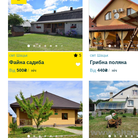
смт Шацьк
5
смт Шацьк
Файна садиба
Грибна поляна
500₴
440₴
Від
ніч
Від
ніч