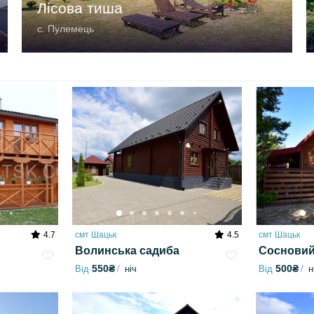
Лісова тиша
с. Пулемець
4.7
смт Шацьк
4.5
смт Шацьк
Волинська садиба
Сосновий
550₴
500₴
Від
ніч
Від
н