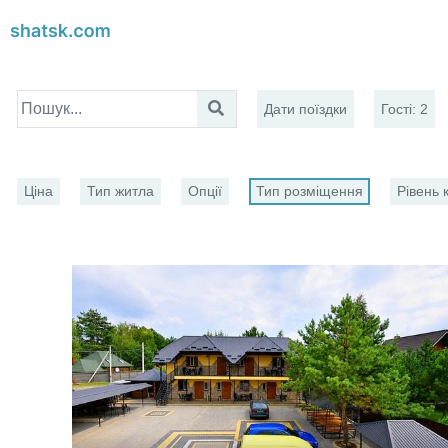
Дати поїздки
Гості
:
2
Ціна
Тип житла
Опції
Тип розміщення
Рівень