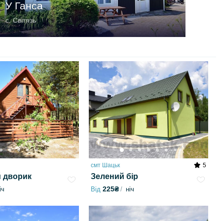
У Ганса
c. Світязь
смт Шацьк
5
 дворик
Зелений бір
225₴
іч
Від
ніч