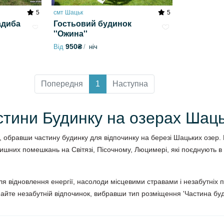
5
смт Шацьк
5
адиба
Гостьовий будинок
''Ожина''
950₴
Від
ніч
Попередня
1
Наступна
тини Будинку на озерах Шац
ій, обравши частину будинку для відпочинку на березі Шацьких озе
тишних помешкань на Світязі, Пісочному, Люцимері, які поєднують в
ля відновлення енергії, насолоди місцевими стравами і незабутніх 
айте незабутній відпочинок, вибравши тип розміщення 'Частина буд