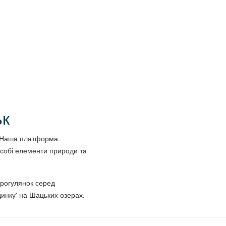
ьк
р. Наша платформа
 собі елементи природи та
прогулянок серед
инку' на Шацьких озерах.