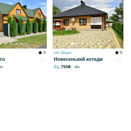
5
смт Шацьк
5
то
Новесенький котедж
750₴
іч
Від
ніч