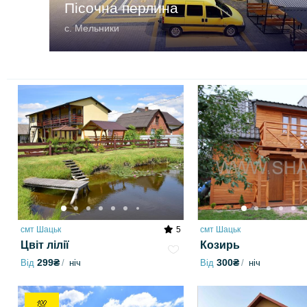
Пісочна перлина
с. Мельники
смт Шацьк
5
смт Шацьк
Цвіт лілії
Козирь
299₴
300₴
Від
ніч
Від
ніч
💯