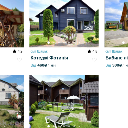
4.9
смт Шацьк
4.8
смт Шацьк
Котеджі Фотинія
Бабине лі
460₴
300₴
Від
ніч
Від
н