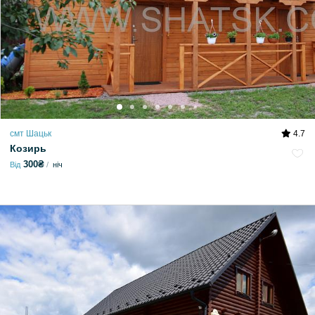
смт Шацьк
4.7
Козирь
300₴
Від
ніч