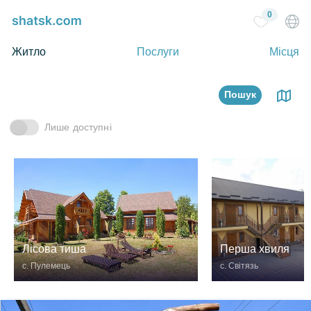
0
Житло
Послуги
Місця
Пошук
Лише доступні
Лісова тиша
Перша хвиля
с. Пулемець
с. Світязь