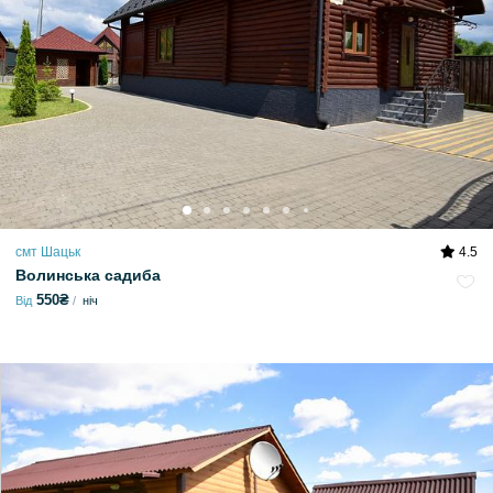
смт Шацьк
4.5
Волинська садиба
550₴
Від
ніч