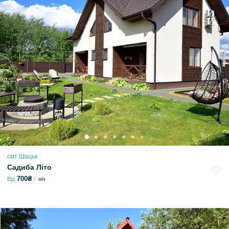
смт Шацьк
Садиба Літо
700₴
Від
ніч