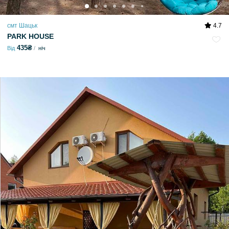
смт Шацьк
4.7
PARK HOUSE
435₴
Від
ніч