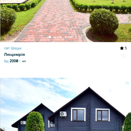
смт Шацьк
5
Люцимрія
200₴
Від
ніч