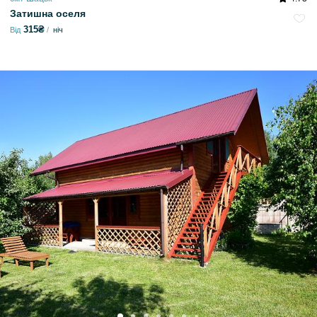
Затишна оселя
315₴
Від
ніч