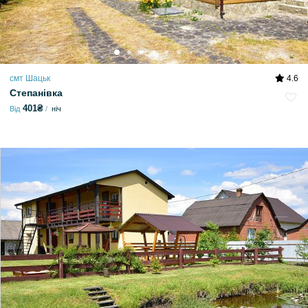
смт Шацьк
4.6
Степанівка
401₴
Від
ніч