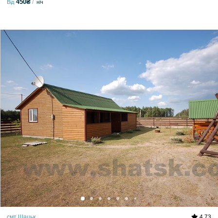
450₴
Від
ніч
смт Шацьк
4.73