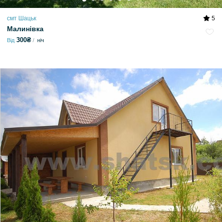
смт Шацьк
5
Малинівка
300₴
Від
ніч