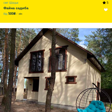
смт Шацьк
5
Файна садиба
500₴
Від
ніч