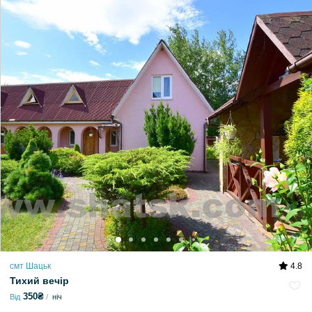
смт Шацьк
4.8
Тихий вечір
350₴
Від
ніч