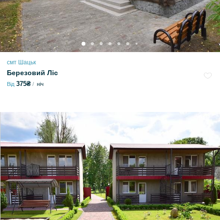
смт Шацьк
Березовий Ліс
375₴
Від
ніч