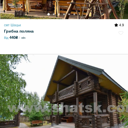
смт Шацьк
4.9
Грибна поляна
440₴
Від
ніч