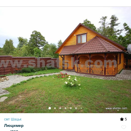
смт Шацьк
5
Люцимер