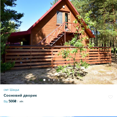
смт Шацьк
Сосновий дворик
500₴
Від
ніч