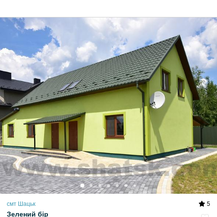
смт Шацьк
5
Зелений бір