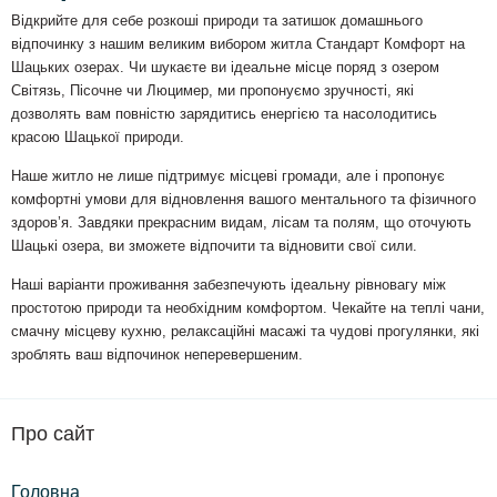
Відкрийте для себе розкоші природи та затишок домашнього
відпочинку з нашим великим вибором житла Стандарт Комфорт на
Шацьких озерах. Чи шукаєте ви ідеальне місце поряд з озером
Світязь, Пісочне чи Люцимер, ми пропонуємо зручності, які
дозволять вам повністю зарядитись енергією та насолодитись
красою Шацької природи.
Наше житло не лише підтримує місцеві громади, але і пропонує
комфортні умови для відновлення вашого ментального та фізичного
здоров’я. Завдяки прекрасним видам, лісам та полям, що оточують
Шацькі озера, ви зможете відпочити та відновити свої сили.
Наші варіанти проживання забезпечують ідеальну рівновагу між
простотою природи та необхідним комфортом. Чекайте на теплі чани,
смачну місцеву кухню, релаксаційні масажі та чудові прогулянки, які
зроблять ваш відпочинок неперевершеним.
Про сайт
Головна