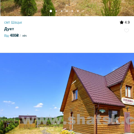
смт Шацьк
4.9
Дует
400₴
Від
ніч