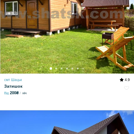
смт Шацьк
4.9
Затишок
200₴
Від
ніч