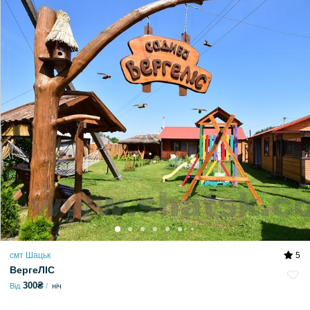
смт Шацьк
5
ВергеЛІС
300₴
Від
ніч