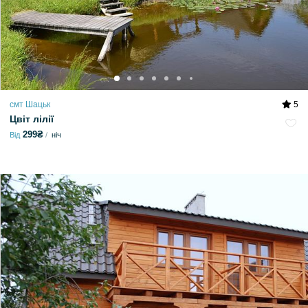
смт Шацьк
5
Цвіт лілії
299₴
Від
ніч