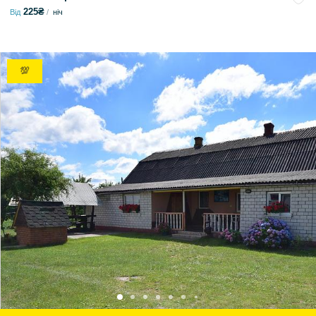
225₴
Від
ніч
💯