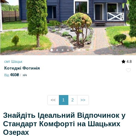
смт Шацьк
4.8
Котеджі Фотинія
460₴
Від
ніч
<<
1
2
>>
Знайдіть Ідеальний Відпочинок у
Стандарт Комфорті на Шацьких
Озерах