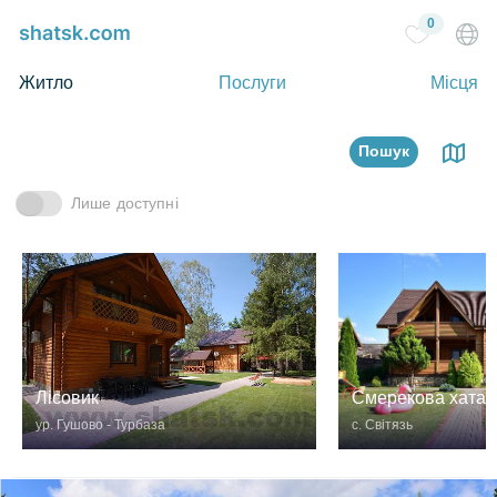
0
Житло
Послуги
Місця
Пошук
Лише доступні
Лісовик
Смерекова хата
ур. Гушово - Турбаза
с. Світязь