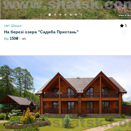
смт Шацьк
5
На березі озера "Садиба Пристань"
150₴
Від
ніч