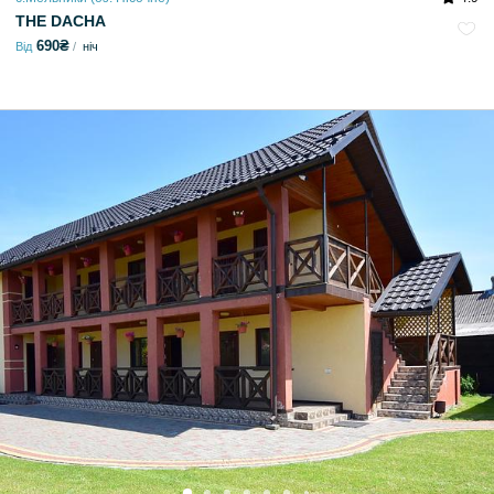
THE DACHA
690₴
Від
ніч