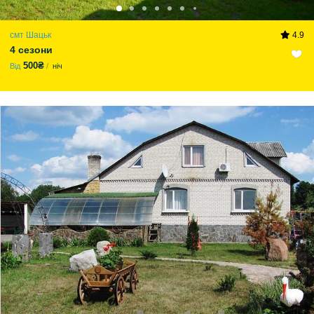
смт Шацьк
4.9
4 сезони
500₴
Від
ніч