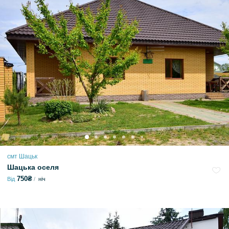
смт Шацьк
Шацька оселя
750₴
Від
ніч