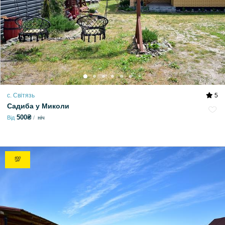
с. Світязь
5
Садиба у Миколи
500₴
Від
ніч
💯