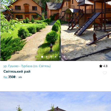
ур. Гушово - Турбаза (оз. Світязь)
4.8
Світязький рай
350₴
Від
ніч