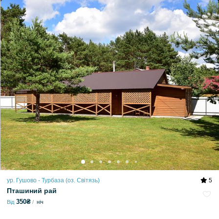
ур. Гушово - Турбаза (оз. Світязь)
5
Пташиний рай
350₴
Від
ніч