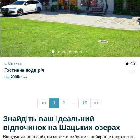
с. Світязь
4.9
Гостинне подвір'я
200₴
Від
ніч
...
<<
1
2
15
>>
Знайдіть ваш ідеальний
відпочинок на Шацьких озерах
Відвідуючи наш сайт, ви можете вибрати з найкращих варіантів