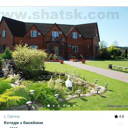
с. Світязь
4.9
Котедж з басейном