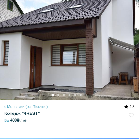
с.Мельники (оз. Пісочне)
4.8
Котедж "4REST"
400₴
Від
ніч