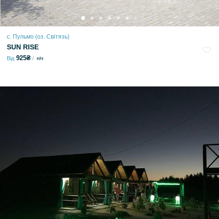
с. Пульмо (оз. Світязь)
SUN RISE
925₴
Від
ніч