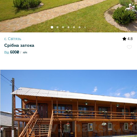
с. Світязь
4.8
Срібна затока
600₴
Від
ніч