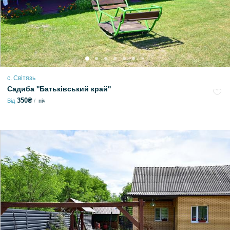
с. Світязь
Садиба ''Батьківський край''
350₴
Від
ніч