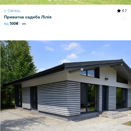
с. Світязь
4.7
Приватна садиба Лілія
500₴
Від
ніч