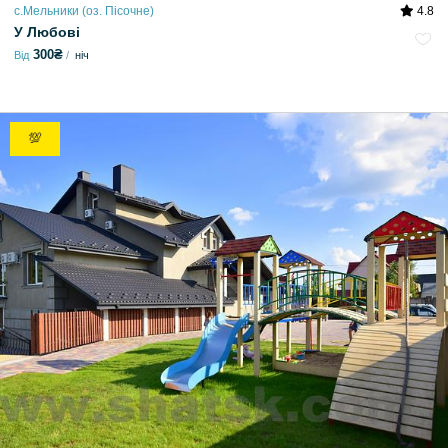
с.Мельники (оз. Пісочне)
4.8
У Любові
300₴
Від
ніч
💯