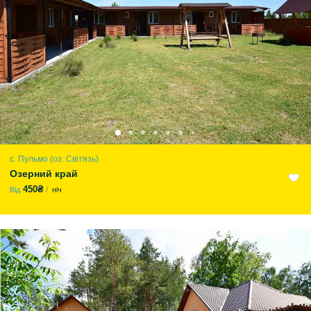
с. Пульмо (оз. Світязь)
Озерний край
450₴
Від
ніч