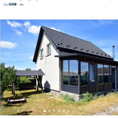
600₴
Від
ніч