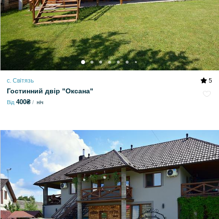
с. Світязь
5
Гостинний двір "Оксана"
400₴
Від
ніч