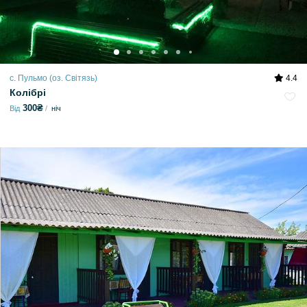
с. Пульмо (оз. Світязь)
4.4
Колібрі
300₴
Від
ніч