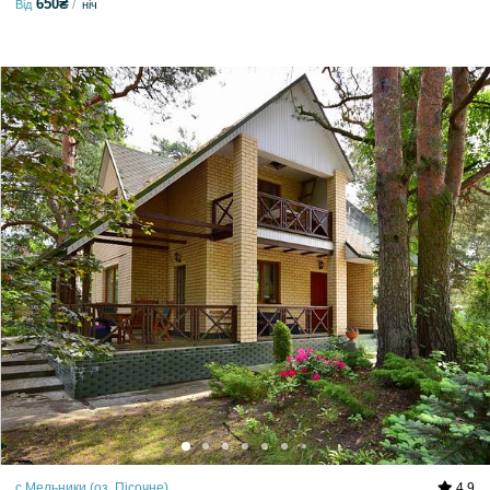
650₴
Від
ніч
с.Мельники (оз. Пісочне)
4.9