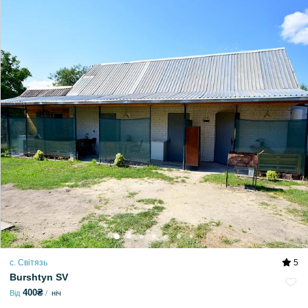
с. Світязь
5
Burshtyn SV
400₴
Від
ніч