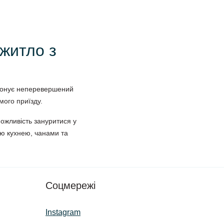
житло з
опонує неперевершений
мого приїзду.
жливість зануритися у
ою кухнею, чанами та
Соцмережі
Instagram