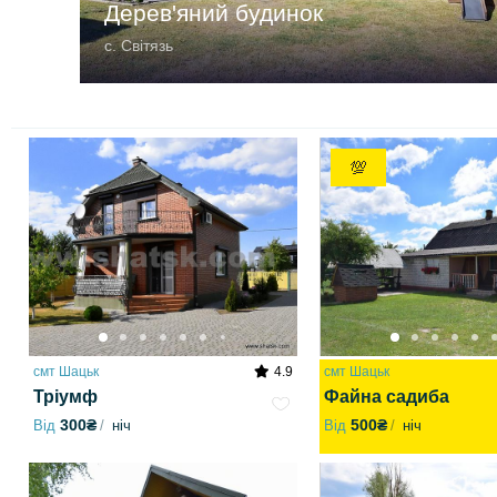
Дерев'яний будинок
с. Світязь
💯
смт Шацьк
4.9
смт Шацьк
Тріумф
Файна садиба
300₴
500₴
Від
ніч
Від
ніч