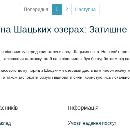
Попередня
1
2
Наступна
 на Шацьких озерах: Затишне 
для відпочинку серед кришталевих вод Шацьких озер. Наш сайт пр
и, включаючи парковку, щоб ваш відпочинок був безтурботним від са
часового дому поряд з Шацькими озерами дасть вам необмежену мо
, а також заспокоїти розум і відновити сили, користуючись локальн
.
асників
Інформація
аклад
Умови надання послуг