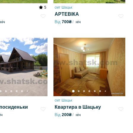
5
смт Шацьк
АРТЕВІКА
700₴
ніч
Від
ніч
смт Шацьк
 посиденьки
Квартира в Шацьку
200₴
іч
Від
ніч