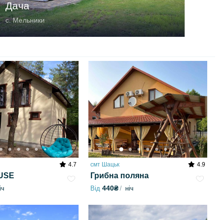
Дача
с. Мельники
4.7
смт Шацьк
4.9
USE
Грибна поляна
440₴
іч
Від
ніч