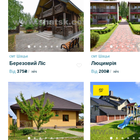
смт Шацьк
смт Шацьк
Березовий Ліс
Люцимрія
375₴
200₴
Від
ніч
Від
ніч
💯