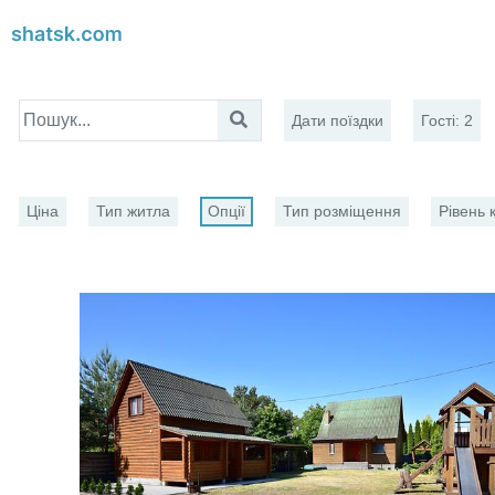
Дати поїздки
Гості
:
2
Ціна
Тип житла
Опції
Тип розміщення
Рівень