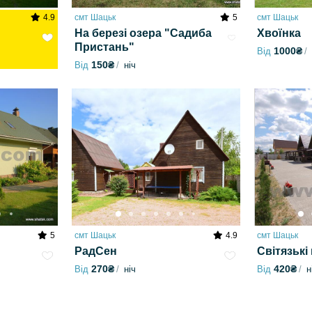
4.9
смт Шацьк
5
смт Шацьк
На березі озера "Садиба
Хвоїнка
Пристань"
1000₴
Від
150₴
Від
ніч
5
смт Шацьк
4.9
смт Шацьк
РадСен
Світязькі
270₴
420₴
Від
ніч
Від
н