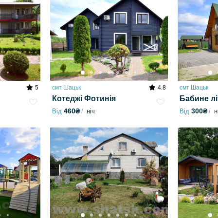
5
смт Шацьк
4.8
смт Шацьк
Котеджі Фотинія
Бабине лі
460₴
300₴
Від
ніч
Від
н