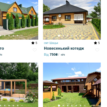
5
смт Шацьк
5
то
Новесенький котедж
750₴
іч
Від
ніч