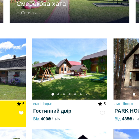
Смерекова хата
с. Світязь
5
смт Шацьк
5
смт Шацьк
Гостинний двір
PARK HO
400₴
435₴
Від
ніч
Від
н