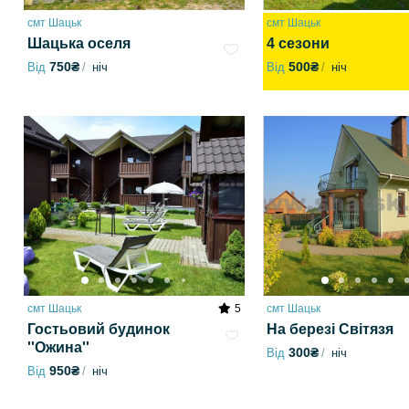
смт Шацьк
смт Шацьк
Шацька оселя
4 сезони
750₴
500₴
Від
ніч
Від
ніч
смт Шацьк
5
смт Шацьк
Гостьовий будинок
На березі Світязя
''Ожина''
300₴
Від
ніч
950₴
Від
ніч