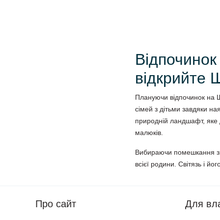
Відпочинок
відкрийте 
Плануючи відпочинок на Ша
сімей з дітьми завдяки на
природній ландшафт, яке 
малюків.
Вибираючи помешкання з 
всієї родини. Світязь і йо
Про сайт
Для вл