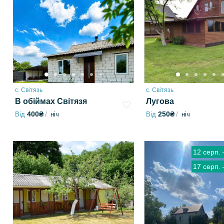
с. Світязь
с. Світязь
В обіймах Світязя
Лугова
400₴
250₴
Від
ніч
Від
ніч
12 серп.
17 серп.