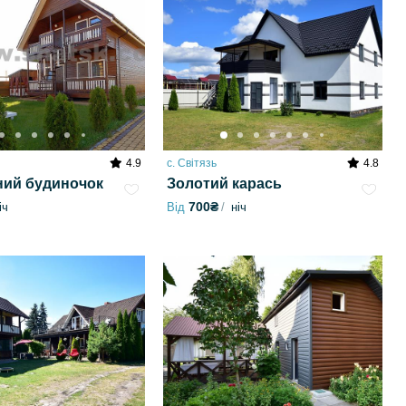
4.9
с. Світязь
4.8
ий будиночок
Золотий карась
700₴
іч
Від
ніч