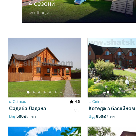
4 сезони
смт Шацьк
с. Світязь
4.5
с. Світязь
Садиба Ладана
Котедж з басейном
500₴
650₴
Від
ніч
Від
ніч