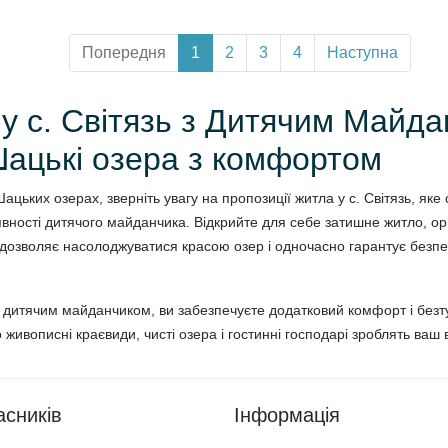
Попередня
1
2
3
4
Наступна
 у c. Світязь з Дитячим Майд
Шацькі озера з комфортом
цьких озерах, зверніть увагу на пропозиції житла у c. Світязь, яке
явності дитячого майданчика. Відкрийте для себе затишне житло, ор
дозволяє насолоджуватися красою озер і одночасно гарантує безпек
дитячим майданчиком, ви забезпечуєте додатковий комфорт і безт
го живописні краєвиди, чисті озера і гостинні господарі зроблять ваш
асників
Інформація