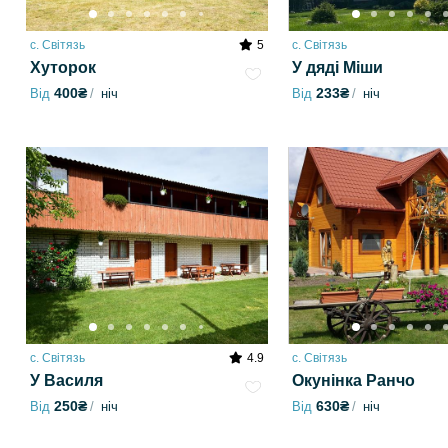
с. Світязь
5
с. Світязь
Хуторок
У дяді Міши
400₴
233₴
Від
ніч
Від
ніч
с. Світязь
4.9
с. Світязь
У Василя
Окунінка Ранчо
250₴
630₴
Від
ніч
Від
ніч