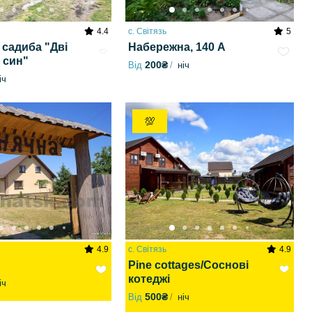
4.4
с. Світязь
5
 садиба "Дві
Набережна, 140 А
 син"
200₴
Від
ніч
іч
💯
4.9
с. Світязь
4.9
Pine cottages/Соснові
котеджі
іч
500₴
Від
ніч