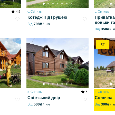
4.9
с. Світязь
с. Світязь
Котедж Під Грушею
Приватна
доньки та
798₴
Від
ніч
350₴
Від
н
💯
с. Світязь
5
с. Світязь
Світязький двір
Сонячна
500₴
300₴
Від
ніч
Від
н