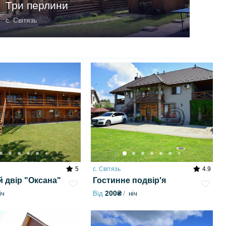
Три перлини
с. Світязь
5
с. Світязь
4.9
 двір "Оксана"
Гостинне подвір'я
200₴
іч
Від
ніч