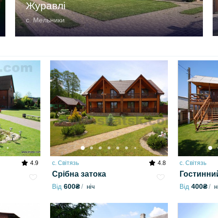
Журавлі
с. Мельники
4.9
с. Світязь
4.8
с. Світязь
Срібна затока
Гостинний
600₴
400₴
Від
ніч
Від
н