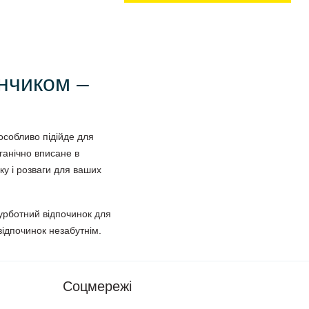
анчиком –
 особливо підійде для
ганічно вписане в
у і розваги для ваших
урботний відпочинок для
 відпочинок незабутнім.
Соцмережі