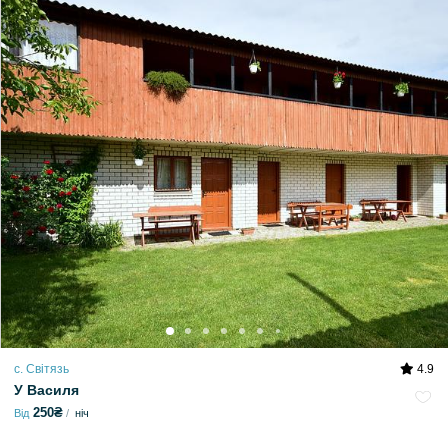
с. Світязь
4.9
У Василя
250₴
Від
ніч