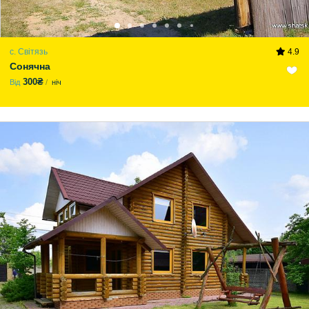
с. Світязь
4.9
Сонячна
300₴
Від
ніч