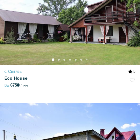
с. Світязь
5
Eco House
675₴
Від
ніч