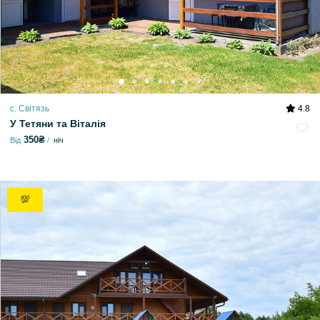
с. Світязь
4.8
У Тетяни та Віталія
350₴
Від
ніч
💯