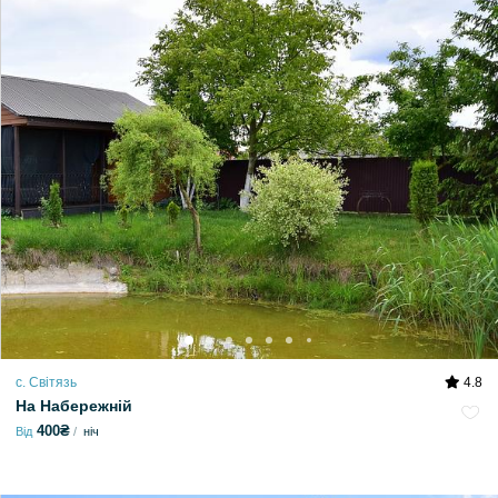
с. Світязь
4.8
На Набережній
400₴
Від
ніч