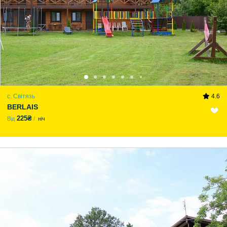
с. Світязь
4.6
BERLAIS
225₴
Від
ніч