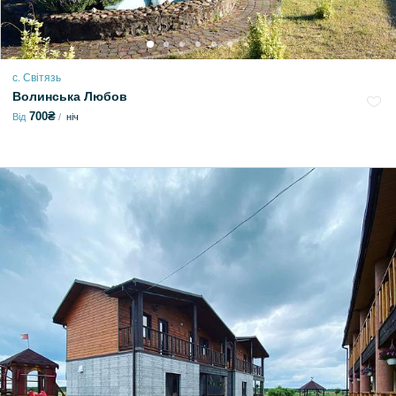
с. Світязь
Волинська Любов
700₴
Від
ніч