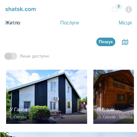
0
Житло
Послуги
Місця
Пошук
Лише доступні
У Ганса
Лісовик
c. Світязь
ур. Гушово - Турбаза