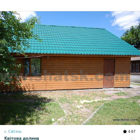
с. Світязь
4.67
Квітова долина