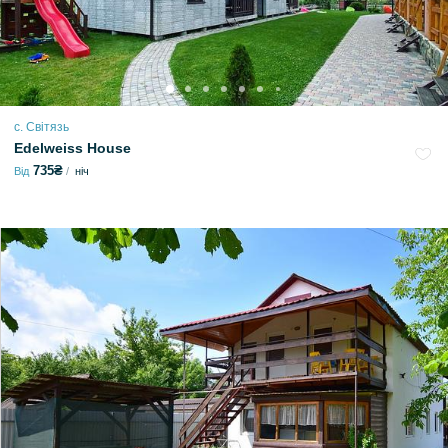
с. Світязь
Edelweiss House
735₴
Від
ніч