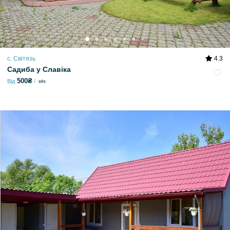
с. Світязь
4.3
Садиба у Славіка
500₴
Від
ніч