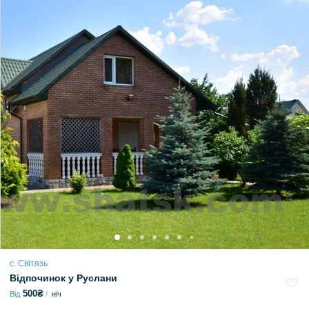
с. Світязь
Відпочинок у Руслани
500₴
Від
ніч