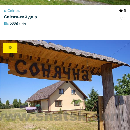
с. Світязь
5
Світязький двір
500₴
Від
ніч
💯