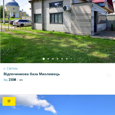
с. Світязь
Відпочинкова база Мисливець
150₴
Від
ніч
💯