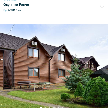
Окунінка Ранчо
630₴
Від
ніч