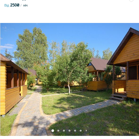
250₴
Від
ніч