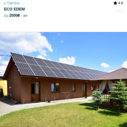
с. Світязь
4.8
ECO EDEM
2000₴
Від
ніч