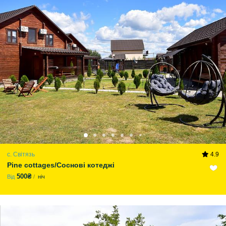
с. Світязь
4.9
Pine cottages/Соснові котеджі
500₴
Від
ніч