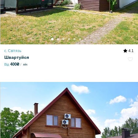
с. Світязь
4.1
Швартуйся
400₴
Від
ніч