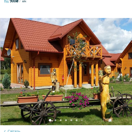
900₴
Від
ніч
с. Світязь