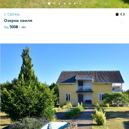
с. Світязь
4.9
Озерна хвиля
500₴
Від
ніч