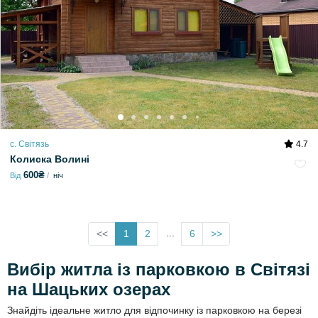
с. Світязь
4.7
Колиска Волині
600₴
Від
ніч
...
<<
1
2
6
>>
Вибір житла із парковкою в Світязі
на Шацьких озерах
Знайдіть ідеальне житло для відпочинку із парковкою на березі