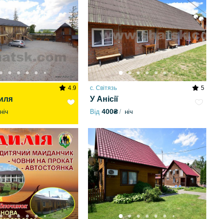
4.9
с. Світязь
5
иля
У Анісії
400₴
ніч
Від
ніч