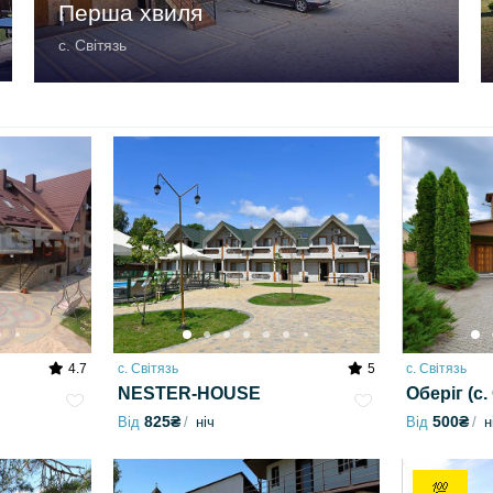
Перша хвиля
с. Світязь
4.7
с. Світязь
5
с. Світязь
NESTER-HOUSE
Оберіг (с.
825₴
500₴
Від
ніч
Від
н
💯