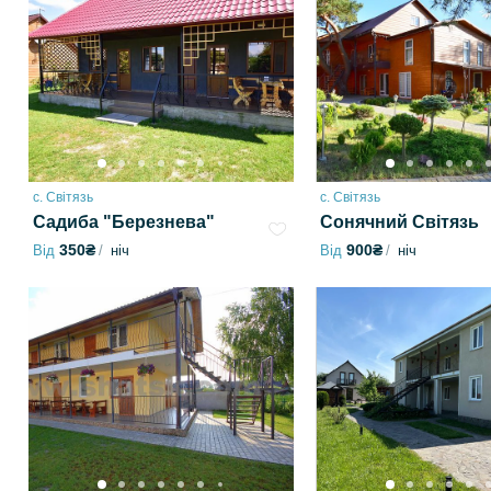
с. Світязь
с. Світязь
Садиба "Березнева"
Сонячний Світязь
350₴
900₴
Від
ніч
Від
ніч