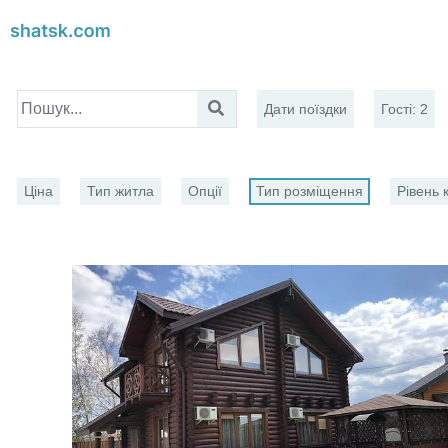
Дати поїздки
Гості
:
2
Ціна
Тип житла
Опції
Тип розміщення
Рівень