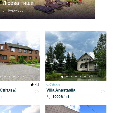
Лісова тиша
с. Пулемець
4.9
с. Світязь
 Світязь)
Villa Anastasiia
1000₴
іч
Від
ніч