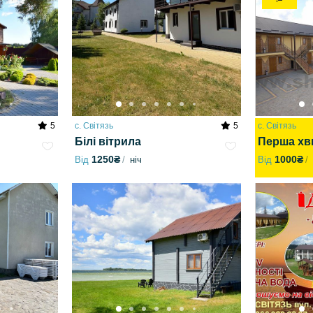
5
с. Світязь
5
с. Світязь
Білі вітрила
Перша хв
1250₴
1000₴
Від
ніч
Від