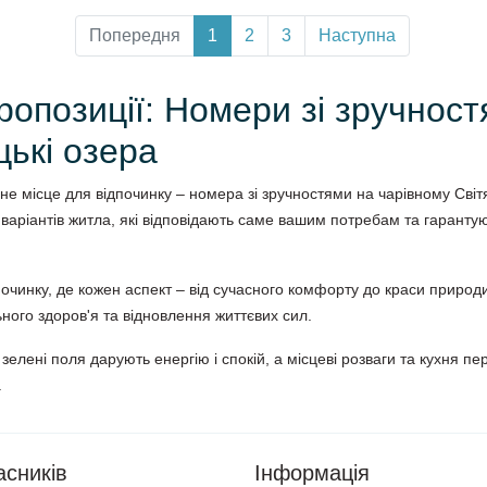
Попередня
1
2
3
Наступна
ропозиції: Номери зі зручност
цькі озера
не місце для відпочинку – номера зі зручностями на чарівному Світ
варіантів житла, які відповідають саме вашим потребам та гаранту
починку, де кожен аспект – від сучасного комфорту до краси природ
ного здоров'я та відновлення життєвих сил.
 і зелені поля дарують енергію і спокій, а місцеві розваги та кухня 
.
асників
Інформація