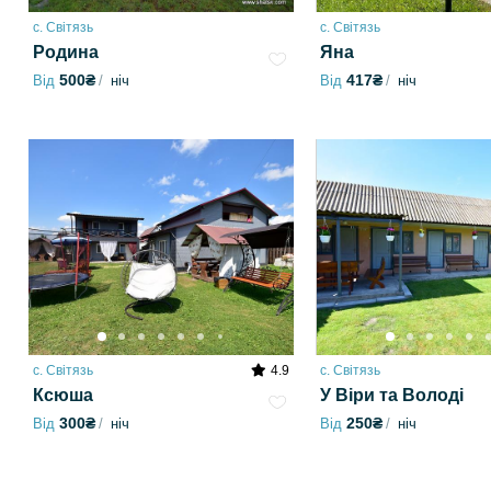
с. Світязь
с. Світязь
Родина
Яна
500₴
417₴
Від
ніч
Від
ніч
с. Світязь
4.9
с. Світязь
Ксюша
У Віри та Володі
300₴
250₴
Від
ніч
Від
ніч