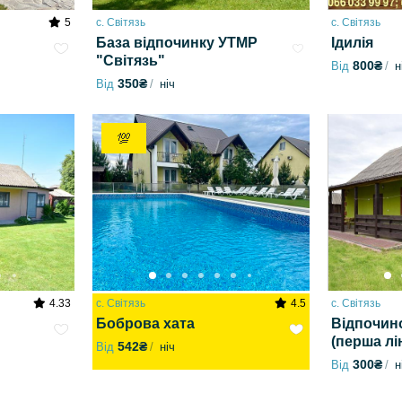
5
с. Світязь
с. Світязь
База відпочинку УТМР
Ідилія
"Світязь"
800₴
Від
н
350₴
Від
ніч
💯
4.33
с. Світязь
4.5
с. Світязь
Боброва хата
Відпочин
(перша лін
542₴
Від
ніч
300₴
Від
н