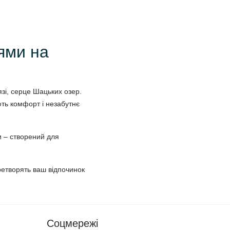
ями на
язі, серце Шацьких озер.
ють комфорт і незабутнє
и – створений для
перетворять ваш відпочинок
Соцмережі