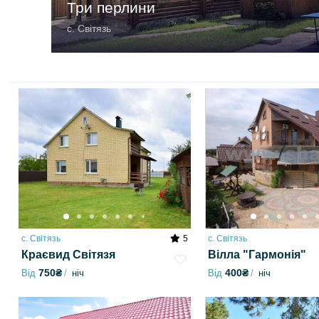
Три перлини
с. Світязь
с. Світязь
5
с. Світязь
Краєвид Світязя
Вілла "Гармонія"
750₴
400₴
Від
ніч
Від
ніч