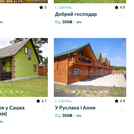
5
с. Світязь
4.9
Добрий господар
300₴
іч
Від
ніч
4.7
с. Світязь
4.9
ок у Сашка
У Руслана і Анни
ія)
300₴
Від
ніч
іч