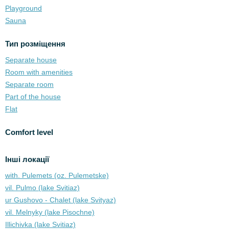
Playground
Sauna
Тип розміщення
Separate house
Room with amenities
Separate room
Part of the house
Flat
Comfort level
Інші локації
with. Pulemets (oz. Pulemetske)
vil. Pulmo (lake Svitiaz)
ur Gushovo - Chalet (lake Svіtyaz)
vil. Melnyky (lake Pіsochne)
Illichivka (lake Svitiaz)