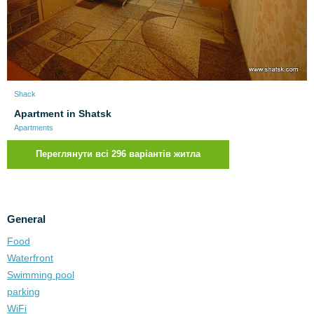
Shack
Apartment in Shatsk
Apartments
Переглянути всі 296 варіантів житла
General
Food
Waterfront
Swimming pool
parking
WiFi