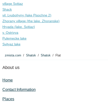
village Svitiaz
Shack
vil. Lyubohyny (lake Pіsochne 2)
Zhorany village (the lake. Zhoranske)
Hryada (lake. Svitiaz)
v. Ostrivya
Pulemecke lake
Svityaz lake
zmista.com
Shatsk
Shatsk
Flat
About us
Home
Contact Information
Places