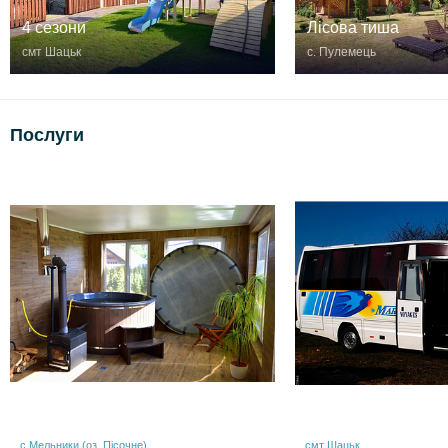
4 сезони
Лісова тиша
смт Шацьк
с. Пулемець
Послуги
с.Мельники (оз. Пісочне)
смт Шацьк