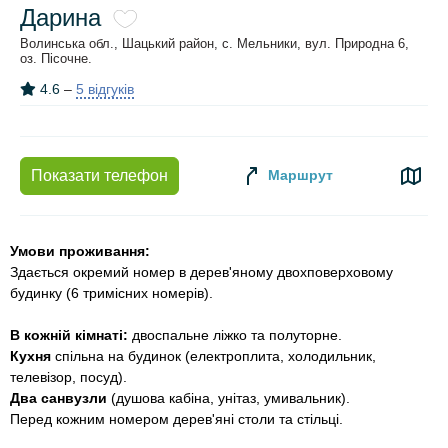
Дарина
Волинська обл., Шацький район, с. Мельники, вул. Природна 6,
оз. Пісочне.
4.6
–
5 відгуків
Маршрут
Показати телефон
Умови проживання:
Здається окремий номер в дерев'яному двохповерховому
будинку (6 тримісних номерів).
В кожній кімнаті:
двоспальне ліжко та полуторне.
Кухня
спільна на будинок (електроплита, холодильник,
телевізор, посуд).
Два санвузли
(душова кабіна, унітаз, умивальник).
Перед кожним номером дерев'яні столи та стільці.