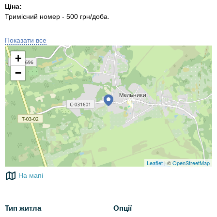
Ціна:
Тримісний номер - 500 грн/доба.
Також Ви можете переглянути умови проживання в наших
Показати все
котеджах
"Намисто"
та
"Максим"
+
До ваших послуг:
−
криниця,
2 гойдалки,
3 альтанка,
автостоянка.
Leaflet
| ©
OpenStreetMap
На мапі
Тип житла
Опції