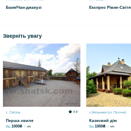
Баня/Чан-джакузі
Експрес Рівне-Світя
Зверніть увагу
4.9
с. Світязь
с.Мельники (оз. Пісочне)
Перша хвиля
Казковий дім
1000₴
1000₴
Від
ніч
Від
ніч