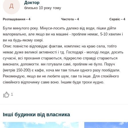
Доктор
Д
близько 10 року тому
Розташування – 4
Чистота – 4
Сервіс – 4
Були минулого року. Мінуси-лосить далеко від води, пішки дійти
малореально, але якщо ви на машині - проблем немає, 5-10 хвилин і
ви на будь-якому озері.
Опис повністю відповідає фактам, комплекс на краю села, тобто
немає дуже великої активності і тд. Господарі - молоді люди, досить
сучасні, всі прохання стараються, підкреслю справді стараються
виконати, допомогти. ми готували самі, проблем не було. Поруч
(метрів 150-200) є кафе, хоча ми там тільки одного разу пообідали.
Рекомендую, якщо ви не любите шум, гам та інше. Для спокійного
сімейного відпочинку саме воно. Іншим буде трохи нудно.
1
Інші будинки від власника