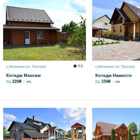
5.0
с.Мельники (оз. Пісочне)
с.Мельники (оз. Пісочне)
Котедж Максим
Котедж Намисто
220₴
330₴
Від
ніч
Від
ніч