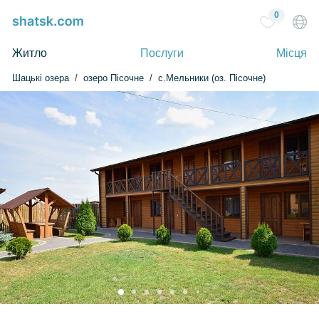
0
Житло
Послуги
Місця
Шацькі озера
озеро Пісочне
с.Мельники (оз. Пісочне)