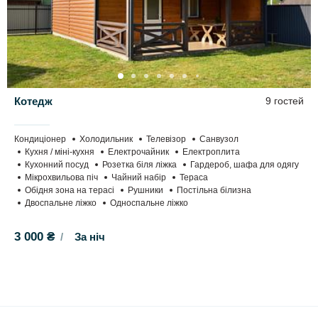
Котедж
9 гостей
Кондиціонер
Холодильник
Телевізор
Санвузол
Кухня / міні-кухня
Електрочайник
Електроплита
Кухонний посуд
Розетка біля ліжка
Гардероб, шафа для одягу
Мікрохвильова піч
Чайний набір
Тераса
Обідня зона на терасі
Рушники
Постільна білизна
Двоспальне ліжко
Односпальне ліжко
3 000 ₴
За ніч