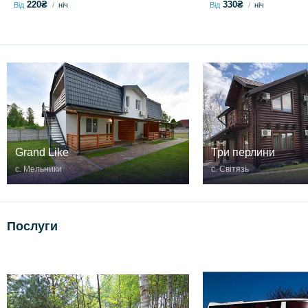
220₴
330₴
Від
ніч
Від
ніч
Grand Like
Три перлини
с. Мельники
с. Світязь
Послуги