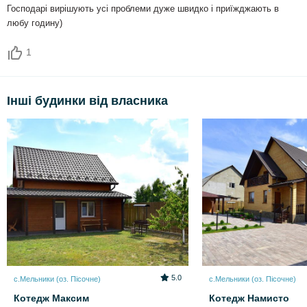
Господарі вирішують усі проблеми дуже швидко і приїжджають в
любу годину)
1
Інші будинки від власника
5.0
с.Мельники (оз. Пісочне)
с.Мельники (оз. Пісочне)
Котедж Максим
Котедж Намисто