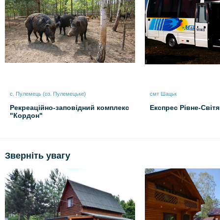
с. Пулемець (оз. Пулемецьке)
смт Шацьк
Рекреаційно-заповідний комплекс
Експрес Рівне-Світя
"Кордон"
Зверніть увагу