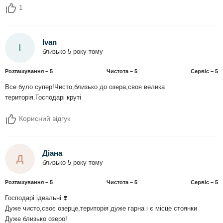
1
Ivan
I
близько 5 року тому
Розташування – 5
Чистота – 5
Сервіс – 5
Все було супер!Чисто,близько до озера,своя велика
територія.Господарі круті
Корисний відгук
Діана
Д
близько 5 року тому
Розташування – 5
Чистота – 5
Сервіс – 5
Господарі ідеальні ❣️
Дуже чисто,своє озерце,територія дуже гарна і є місце стоянки
Дуже близько озеро!