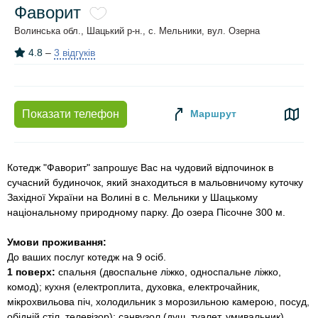
Фаворит
Волинська обл., Шацький р-н., с. Мельники, вул. Озерна
4.8
–
3 відгуків
Маршрут
Показати телефон
Котедж "Фаворит" запрошує Вас на чудовий відпочинок в
сучасний будиночок, який знаходиться в мальовничому куточку
Західної України на Волині в с. Мельники у Шацькому
національному природному парку. До озера Пісочне 300 м.
Умови проживання:
До ваших послуг котедж на 9 осіб.
1 поверх:
спальня (двоспальне ліжко, односпальне ліжко,
комод); кухня (електроплита, духовка, електрочайник,
мікрохвильова піч, холодильник з морозильною камерою, посуд,
обідній стіл, телевізор); санвузол (душ, туалет, умивальник).