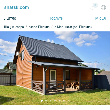
0
Житло
Послуги
Місця
Шацькі озера
озеро Пісочне
с.Мельники (оз. Пісочне)