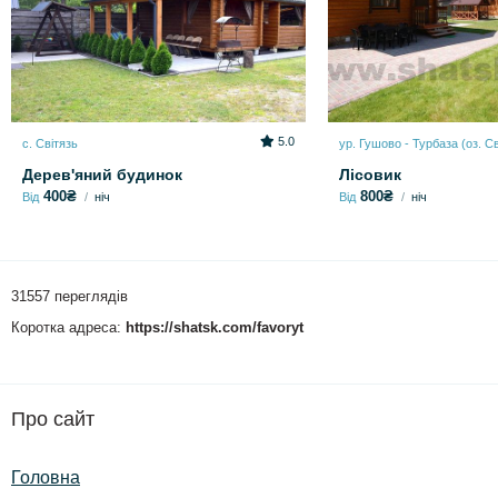
5.0
с. Світязь
ур. Гушово - Турбаза (оз. Св
Дерев'яний будинок
Лісовик
400₴
800₴
Від
ніч
Від
ніч
31557 переглядів
Коротка адреса:
https://shatsk.com/favoryt
Про сайт
Головна